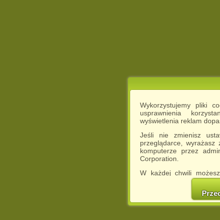
Wykorzystujemy pliki c
usprawnienia korzyst
wyświetlenia reklam dop
Jeśli nie zmienisz ust
przeglądarce, wyrażasz
komputerze przez admin
Corporation.
W każdej chwili możesz
cookies w swojej przeglą
w naszej Pol
Prze
http://chomikuj.pl/Polity
Jednocześnie informuje
może spowodować ogr