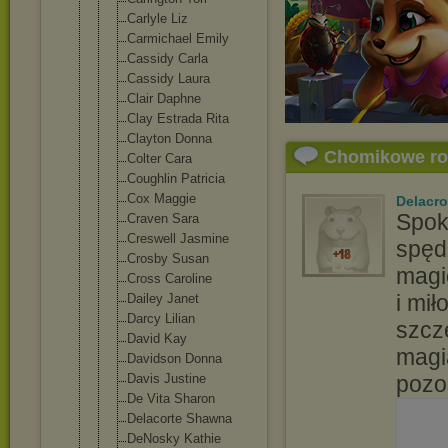
Carlyle Liz
Carmichael Emily
Cassidy Carla
Cassidy Laura
Clair Daphne
Clay Estrada Rita
Clayton Donna
Chomikowe r
Colter Cara
Coughlin Patricia
Cox Maggie
Delacro
Spok
Craven Sara
Creswell Jasmine
spęd
Crosby Susan
magi
Cross Caroline
i mi
Dailey Janet
Darcy Lilian
szcz
David Kay
magia
Davidson Donna
Davis Justine
pozo
De Vita Sharon
Delacorte Shawna
DeNosky Kathie