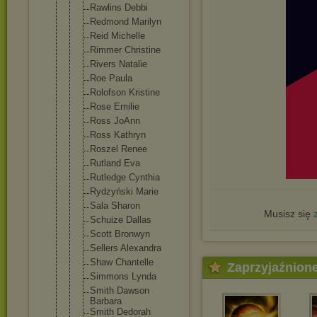
Rawlins Debbi
Redmond Marilyn
Reid Michelle
Rimmer Christine
Rivers Natalie
Roe Paula
Rolofson Kristine
Rose Emilie
Ross JoAnn
Ross Kathryn
Roszel Renee
Rutland Eva
Rutledge Cynthia
Rydzyński Marie
Sala Sharon
Musisz się
Schuize Dallas
Scott Bronwyn
Sellers Alexandra
Shaw Chantelle
Zaprzyjaźnion
Simmons Lynda
Smith Dawson
Barbara
Smith Dedorah