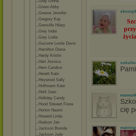
Gray Ginna
Green Abby
skorup
Greene Jennifer
Gregory Kay
Szc
Grenville Hilary
przy
Grey India
życi
Grey Lndia
Gucione Leslie Davis
Hamilton Diana
Hardy Kristin
Hart Jessica
sokolic
Pami
Hern Candice
Hewitt Kate
Heywood Sally
Hoffmann Kate
Hohl Joan
mamurk
Holliday Candy
Szko
Hood Stewart Fiona
cię 
Horton Naomi
Howard Linda
Hudson Jan
matrixgi
Jackson Brenda
Jackson Judy