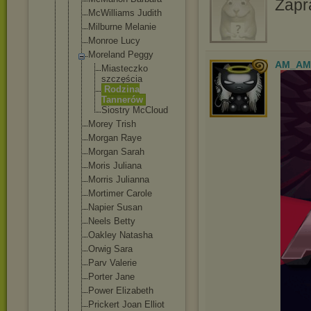
Zapr
McWilliams Judith
Milburne Melanie
Monroe Lucy
Moreland Peggy
AM_AM
Miastecz
ko
szczęści
a
Rodzina
Tannerów
Siostry McCloud
Morey Trish
Morgan Raye
Morgan Sarah
Moris Juliana
Morris Julianna
Mortimer Carole
Napier Susan
Neels Betty
Oakley Natasha
Orwig Sara
Parv Valerie
Porter Jane
Power Elizabeth
Prickert Joan Elliot