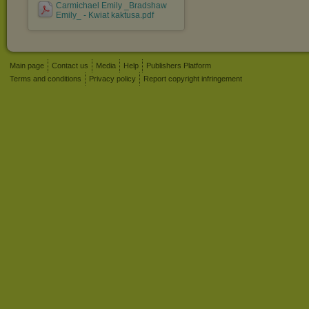
Carmichael Emily _Bradshaw
Emily_ - Kwiat kaktusa.pdf
Main page
Contact us
Media
Help
Publishers Platform
Terms and conditions
Privacy policy
Report copyright infringement