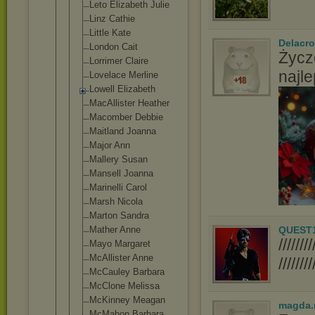
Leto Elizabeth Julie
Linz Cathie
Little Kate
Delacro
London Cait
Życz
Lorrimer Claire
najl
Lovelace Merline
Lowell Elizabeth
MacAllister Heather
Macomber Debbie
Maitland Joanna
Major Ann
Mallery Susan
Mansell Joanna
Marinelli Carol
Marsh Nicola
Marton Sandra
QUEST
Mather Anne
////
Mayo Margaret
McAllister Anne
////////
McCauley Barbara
McClone Melissa
McKinney Meagan
magda.
McMahon Barbara