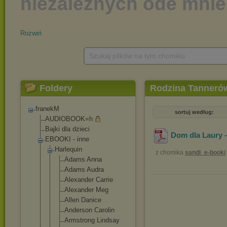
Rozwiń
Szukaj plików na tym chomiku
Foldery
Rodzina Tanneró
franekM
sortuj według:
AUDIOBOOK=h
Bajki dla dzieci
Dom dla Laury 
EBOOKI - inne
Harlequin
z chomika
sandi_e-booki
Adams Anna
Adams Audra
Alexander Carrie
Alexander Meg
Allen Danice
Anderson Carolin
Armstrong Lindsay