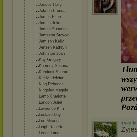
Jacobs Holly
Jakson Brenda
James Ellen
James Julia
James Susanne
Jameson Browyn
Jamison Kelly
Jensen Kathryn
Johnston Joan
Kay Gregory
Kearney Susana
Tłum
Kendrick Sharon
wszy
Ker Madeleine
King Rebecca
werw
Kingsley Maggie
prze
Lamb Charlotte
Landon Juliet
Poz
Lawrence Kim
Leclaire Day
Lee Miranda
sokolic
Leigh Roberta
Żyje
Leone Laura