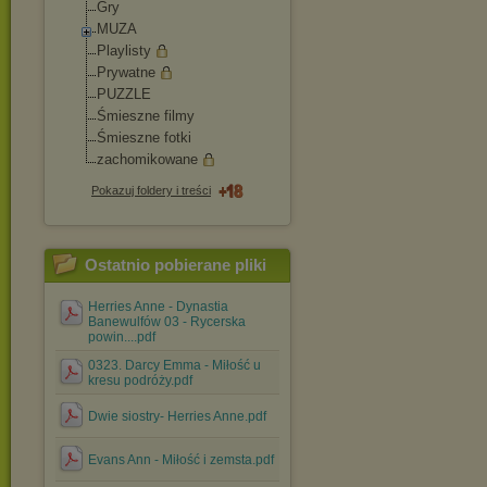
Gry
MUZA
Playlisty
Prywatne
PUZZLE
Śmieszne filmy
Śmieszne fotki
zachomikowane
Pokazuj foldery i treści
Ostatnio pobierane pliki
Herries Anne - Dynastia
Banewulfów 03 - Rycerska
powin....pdf
0323. Darcy Emma - Miłość u
kresu podróży.pdf
Dwie siostry- Herries Anne.pdf
Evans Ann - Miłość i zemsta.pdf