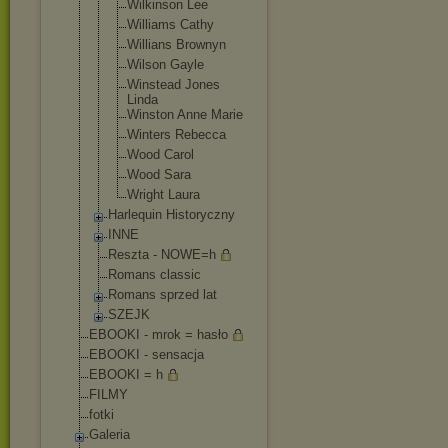
Wilkinson Lee
Williams Cathy
Willians Brownyn
Wilson Gayle
Winstead Jones
Linda
Winston Anne Marie
Winters Rebecca
Wood Carol
Wood Sara
Wright Laura
Harlequin Historyczny
INNE
Reszta - NOWE=h
Romans classic
Romans sprzed lat
SZEJK
EBOOKI - mrok = hasło
EBOOKI - sensacja
EBOOKI = h
FILMY
fotki
Galeria