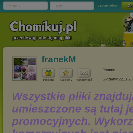
Chomik
Hasło
zapomniałem
franekM
Joanna
widziany: 22.11.2
Prezent
Ulubiony
Wiadomość