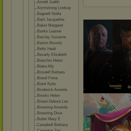
Arnold Judith
Arymstrong Lindsay
Bagwell Stella
Bairt Jacqueline
Baker Margaret
Banks Leanne
Barclay Susanne
Barton Beverly
Betts Haidi
Bevarly Elizabeth
Bianchin Helen
Blake Ally
Boswell Barbara
Brand Fiona
Brant Kylie
Broderick Annette
Brooks Helen
Brown Debora Lee
Browning Amanda
Browning Dixie
Butler Mary E
Campbell Bethany
Carington Tori