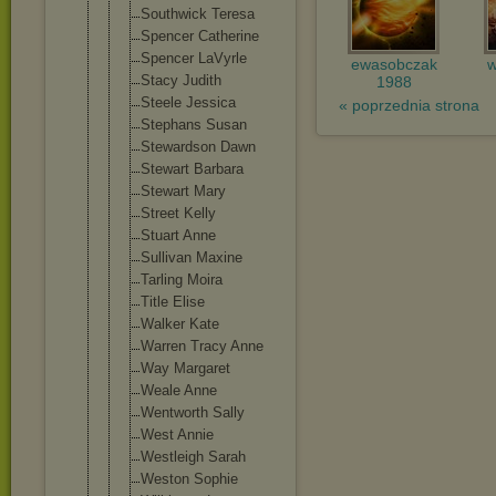
Southwick Teresa
Spencer Catherine
Spencer LaVyrle
ewasobczak
w
Stacy Judith
1988
Steele Jessica
« poprzednia strona
Stephans Susan
Stewardson Dawn
Stewart Barbara
Stewart Mary
Street Kelly
Stuart Anne
Sullivan Maxine
Tarling Moira
Title Elise
Walker Kate
Warren Tracy Anne
Way Margaret
Weale Anne
Wentworth Sally
West Annie
Westleigh Sarah
Weston Sophie