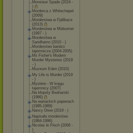
Monsieur Spade (2024 -
)
Morderca z Whitechapel
(2009)
Morderstwa w Fjällbace
(2013)
Morderstwa w Midsomer
(1997 - )
Morderstwa w
Sandhamn (2010 - )
Morderstwo bardzo
tajemnicze (2004-2005)
Ms Fisher's Modern
Murder Mysteries (2019
- )
Muzeum Eden (2010)
My Life is Murder (2019
- )
Mystère - W kręgu
tajemnicy (2007)
Na kłopoty Bednarski
(1986)
Na wariackich papierach
(1985-1989)
Nancy Drew (2019 - )
Napisała morderstwo
(1984-1996)
Nicolas le Floch (2008 -
)