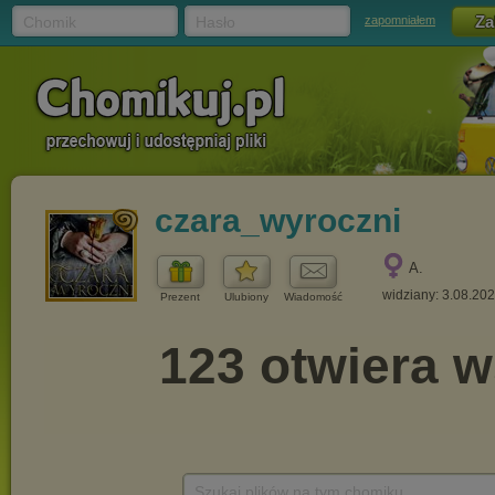
Chomik
Hasło
zapomniałem
czara_wyroczni
A.
widziany: 3.08.20
Prezent
Ulubiony
Wiadomość
Szukaj plików na tym chomiku