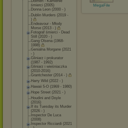
Dolmen - Kamienie
śmierci (2005)
MegaFile
Donna Leon (2000 - )
Dublin Murders (2019 -
)
Endeavour - Młody
Morse (2013 - )
Fotograf śmierci - Dead
Still (2020 - )
Gang Olsena (1968-
1998)
Genialna Morgane (2021
- )
Gliniarz i prokurator
(1987 - 1992)
Gliniarz i wieśniaczka
(2010-2016)
Grantchester (2014 - )
Harry Wild (2022 - )
Hawaii 5-O (1969 - 1980)
Hope Street (2021 - )
Houdini and Doyle
(2016)
If its Tuesday its Murder
(2026 - )
Inspector De Luca
(2008)
Inspector Ricciardi (2021
- )