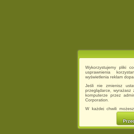
Wykorzystujemy pliki c
usprawnienia korzyst
wyświetlenia reklam dop
Jeśli nie zmienisz ust
przeglądarce, wyrażasz
komputerze przez admin
Corporation.
W każdej chwili możesz
cookies w swojej przeglą
w naszej Pol
Prze
http://chomikuj.pl/Polity
Jednocześnie informuje