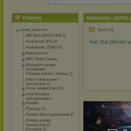
Foldery
Wallander (SWE) (
czara_wyroczni
Sezon 01
### DLA DZIECI ###
Nie ma plików w
Audiobooki (PL)
Audiobooks (ENG)
Babskie kino
BBC Radio Drama
Brytyjskie seriale
komediowe
Filmowe baśnie i fantasy
Filmy kostiumowe i
historyczne
Filmy świąteczne [PL]
Inna literatura
zekranizowana
Książki
Playlisty
Polskie filmy kostiumowe
Polskie seriale
historyczne
Prywatne