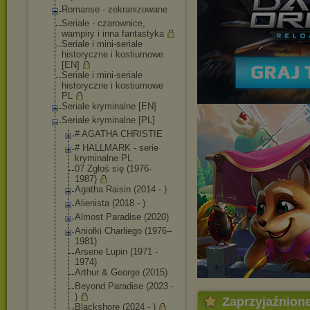
Romanse - zekranizowane
Seriale - czarownice,
wampiry i inna fantastyka
Seriale i mini-seriale
historyczne i kostiumowe
[EN]
Seriale i mini-seriale
historyczne i kostiumowe
PL
Seriale kryminalne [EN]
Seriale kryminalne [PL]
# AGATHA CHRISTIE
# HALLMARK - serie
kryminalne PL
07 Zgłoś się (1976-
1987)
Agatha Raisin (2014 - )
Alienista (2018 - )
Almost Paradise (2020)
Aniołki Charliego (1976–
1981)
Arsene Lupin (1971 -
1974)
Arthur & George (2015)
Beyond Paradise (2023 -
)
Zaprzyjaźnion
Blackshore (2024 - )