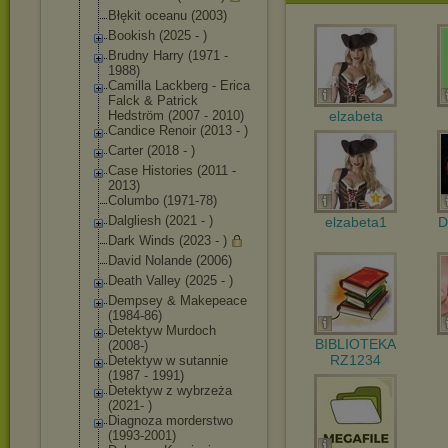
Błękit oceanu (2003)
Bookish (2025 - )
Brudny Harry (1971 -
1988)
Camilla Lackberg - Erica
Falck & Patrick
Hedström (2007 - 2010)
elzabeta
Candice Renoir (2013 - )
Carter (2018 - )
Case Histories (2011 -
2013)
Columbo (1971-78)
Dalgliesh (2021 - )
elzabeta1
D
Dark Winds (2023 - )
David Nolande (2006)
Death Valley (2025 - )
Dempsey & Makepeace
(1984-86)
Detektyw Murdoch
BIBLIOTEKA
(2008-)
RZ1234
Detektyw w sutannie
(1987 - 1991)
Detektyw z wybrzeża
(2021- )
Diagnoza morderstwo
(1993-2001)