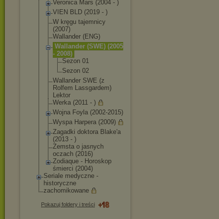
Veronica Mars (2004 - )
VIEN BLD (2019 - )
W kręgu tajemnicy
(2007)
Wallander (ENG)
Wallander (SWE) (2005
- 2008)
Sezon 01
Sezon 02
Wallander SWE (z
Rolfem Lassgardem)
Lektor
Werka (2011 - )
Wojna Foyla (2002-2015)
Wyspa Harpera (2009)
Zagadki doktora Blake'a
(2013 - )
Zemsta o jasnych
oczach (2016)
Zodiaque - Horoskop
śmierci (2004)
Seriale medyczne -
historyczne
zachomikowane
Pokazuj foldery i treści