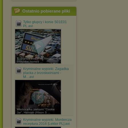
Ostatnio pobierane pliki
Tylko głupcy i konie S01E01
PL.avi
1. Starszy brat W tej klasycznej
brytyjskiej komed ...
Kryminalne wypieki. Zagadka
placka z brzoskwiniami -
M....avi
Właścicielka piekarni "Cookie
Jar", Hannah (Alison S ...
Kryminalne wypieki. Mordercza
receptura.2016 [Lektor PL].avi