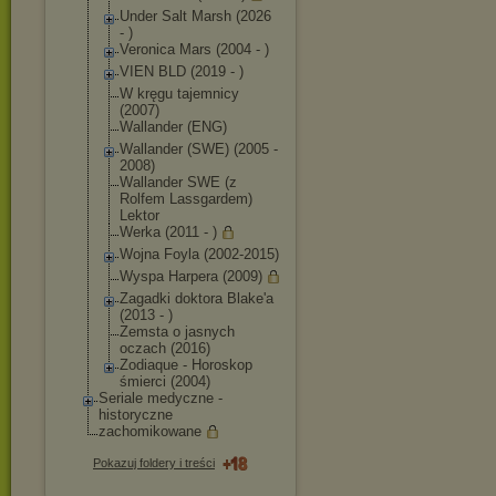
Under Salt Marsh (2026
- )
Veronica Mars (2004 - )
VIEN BLD (2019 - )
W kręgu tajemnicy
(2007)
Wallander (ENG)
Wallander (SWE) (2005 -
2008)
Wallander SWE (z
Rolfem Lassgardem)
Lektor
Werka (2011 - )
Wojna Foyla (2002-2015)
Wyspa Harpera (2009)
Zagadki doktora Blake'a
(2013 - )
Zemsta o jasnych
oczach (2016)
Zodiaque - Horoskop
śmierci (2004)
Seriale medyczne -
historyczne
zachomikowane
Pokazuj foldery i treści