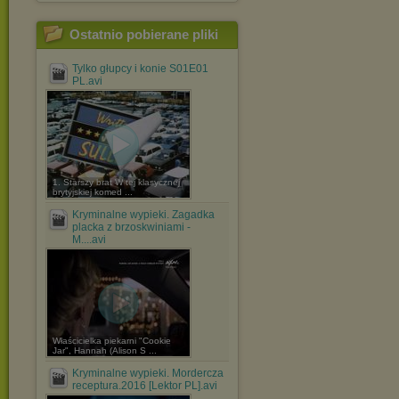
Ostatnio pobierane pliki
Tylko głupcy i konie S01E01
PL.avi
1. Starszy brat W tej klasycznej
brytyjskiej komed ...
Kryminalne wypieki. Zagadka
placka z brzoskwiniami -
M....avi
Właścicielka piekarni "Cookie
Jar", Hannah (Alison S ...
Kryminalne wypieki. Mordercza
receptura.2016 [Lektor PL].avi