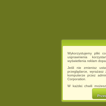
Wykorzystujemy pliki c
usprawnienia korzyst
wyświetlenia reklam dop
Jeśli nie zmienisz ust
przeglądarce, wyrażasz
komputerze przez admin
Corporation.
W każdej chwili możesz
cookies w swojej przeglą
w naszej Pol
Prze
http://chomikuj.pl/Polity
Jednocześnie informuje