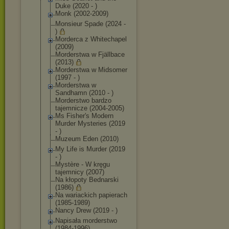
Duke (2020 - )
Monk (2002-2009)
Monsieur Spade (2024 -
)
Morderca z Whitechapel
(2009)
Morderstwa w Fjällbace
(2013)
Morderstwa w Midsomer
(1997 - )
Morderstwa w
Sandhamn (2010 - )
Morderstwo bardzo
tajemnicze (2004-2005)
Ms Fisher's Modern
Murder Mysteries (2019
- )
Muzeum Eden (2010)
My Life is Murder (2019
- )
Mystère - W kręgu
tajemnicy (2007)
Na kłopoty Bednarski
(1986)
Na wariackich papierach
(1985-1989)
Nancy Drew (2019 - )
Napisała morderstwo
(1984-1996)