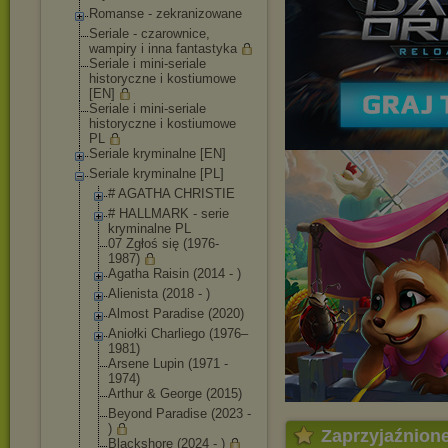
Romanse - zekranizowane
Seriale - czarownice,
wampiry i inna fantastyka
Seriale i mini-seriale
historyczne i kostiumowe
[EN]
Seriale i mini-seriale
historyczne i kostiumowe
PL
Seriale kryminalne [EN]
Seriale kryminalne [PL]
# AGATHA CHRISTIE
# HALLMARK - serie
kryminalne PL
07 Zgłoś się (1976-
1987)
Agatha Raisin (2014 - )
Alienista (2018 - )
Almost Paradise (2020)
Aniołki Charliego (1976–
1981)
Arsene Lupin (1971 -
1974)
Arthur & George (2015)
Beyond Paradise (2023 -
)
Zaprzyjaźnion
Blackshore (2024 - )