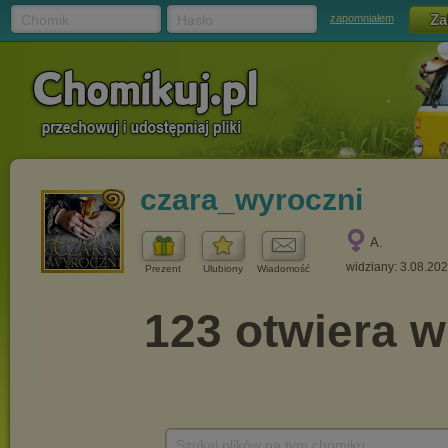
Chomik
Hasło
zapomniałem
czara_wyroczni
A.
widziany: 3.08.20
Prezent
Ulubiony
Wiadomość
Szukaj plików na tym chomiku