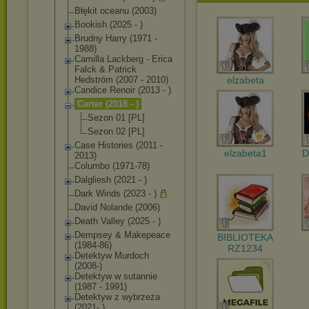
Błękit oceanu (2003)
Bookish (2025 - )
Brudny Harry (1971 -
1988)
Camilla Lackberg - Erica
Falck & Patrick
Hedström (2007 - 2010)
elzabeta
Candice Renoir (2013 - )
Carter (2018 - )
Sezon 01 [PL]
Sezon 02 [PL]
Case Histories (2011 -
elzabeta1
D
2013)
Columbo (1971-78)
Dalgliesh (2021 - )
Dark Winds (2023 - )
David Nolande (2006)
Death Valley (2025 - )
Dempsey & Makepeace
BIBLIOTEKA
(1984-86)
RZ1234
Detektyw Murdoch
(2008-)
Detektyw w sutannie
(1987 - 1991)
Detektyw z wybrzeża
(2021- )