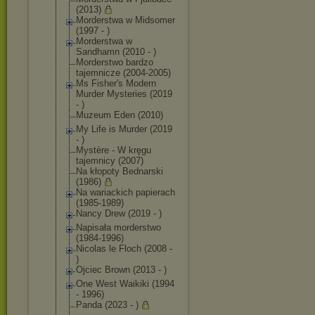
(2013)
Morderstwa w Midsomer
(1997 - )
Morderstwa w
Sandhamn (2010 - )
Morderstwo bardzo
tajemnicze (2004-2005)
Ms Fisher's Modern
Murder Mysteries (2019
- )
Muzeum Eden (2010)
My Life is Murder (2019
- )
Mystère - W kręgu
tajemnicy (2007)
Na kłopoty Bednarski
(1986)
Na wariackich papierach
(1985-1989)
Nancy Drew (2019 - )
Napisała morderstwo
(1984-1996)
Nicolas le Floch (2008 -
)
Ojciec Brown (2013 - )
One West Waikiki (1994
- 1996)
Panda (2023 - )