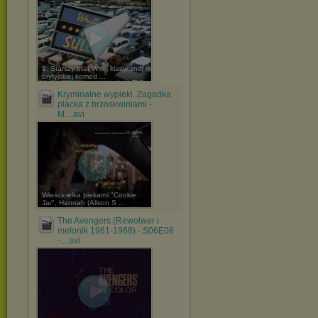
1. Starszy brat W tej klasycznej
brytyjskiej komed ...
Kryminalne wypieki. Zagadka
placka z brzoskwiniami -
M....avi
Właścicielka piekarni "Cookie
Jar", Hannah (Alison S ...
The Avengers (Rewolwer i
melonik 1961-1968) - S06E08
-....avi