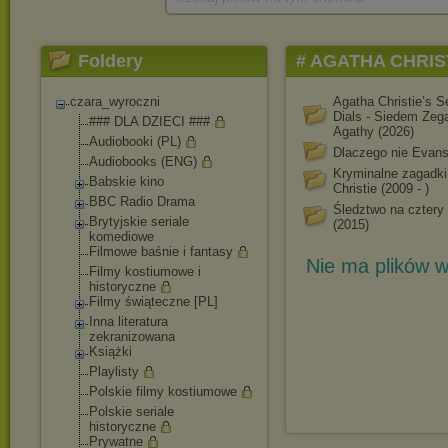
Foldery
# AGATHA CHRIS
czara_wyroczni
Agatha Christie’s 
Dials - Siedem Zeg
### DLA DZIECI ###
Agathy (2026)
Audiobooki (PL)
Dlaczego nie Evans
Audiobooks (ENG)
Kryminalne zagadki
Babskie kino
Christie (2009 - )
BBC Radio Drama
Śledztwo na cztery
Brytyjskie seriale
(2015)
komediowe
Filmowe baśnie i fantasy
Nie ma plików w
Filmy kostiumowe i
historyczne
Filmy świąteczne [PL]
Inna literatura
zekranizowana
Książki
Playlisty
Polskie filmy kostiumowe
Polskie seriale
historyczne
Prywatne