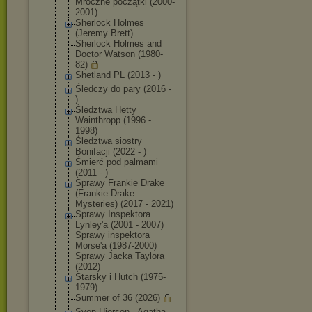
Mroczne początki (2000-
2001)
Sherlock Holmes
(Jeremy Brett)
Sherlock Holmes and
Doctor Watson (1980-
82)
Shetland PL (2013 - )
Śledczy do pary (2016 -
)
Śledztwa Hetty
Wainthropp (1996 -
1998)
Śledztwa siostry
Bonifacji (2022 - )
Śmierć pod palmami
(2011 - )
Sprawy Frankie Drake
(Frankie Drake
Mysteries) (2017 - 2021)
Sprawy Inspektora
Lynley'a (2001 - 2007)
Sprawy inspektora
Morse'a (1987-2000)
Sprawy Jacka Taylora
(2012)
Starsky i Hutch (1975-
1979)
Summer of 36 (2026)
Sven Hjerson - Agatha