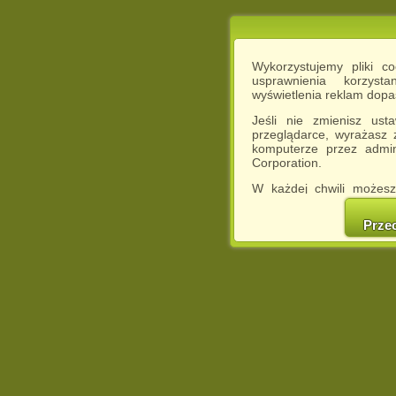
Wykorzystujemy pliki c
usprawnienia korzyst
wyświetlenia reklam dop
Jeśli nie zmienisz ust
przeglądarce, wyrażasz
komputerze przez admin
Corporation.
W każdej chwili możesz
cookies w swojej przeglą
w naszej Pol
Prze
http://chomikuj.pl/Polity
Jednocześnie informuje
może spowodować ogr
Chomikuj.pl.
W przypadku braku twojej
prosimy o opuszczenie se
Wykorzystanie plików c
(dostosowanie reklam do
działań marketingowych).