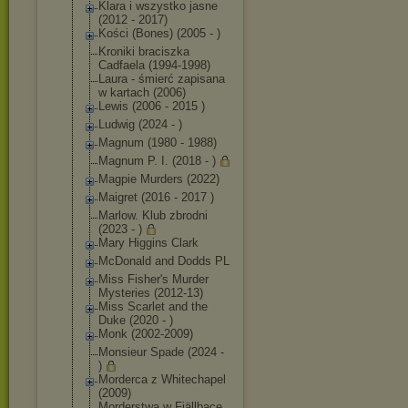
Klara i wszystko jasne
(2012 - 2017)
Kości (Bones) (2005 - )
Kroniki braciszka
Cadfaela (1994-1998)
Laura - śmierć zapisana
w kartach (2006)
Lewis (2006 - 2015 )
Ludwig (2024 - )
Magnum (1980 - 1988)
Magnum P. I. (2018 - )
Magpie Murders (2022)
Maigret (2016 - 2017 )
Marlow. Klub zbrodni
(2023 - )
Mary Higgins Clark
McDonald and Dodds PL
Miss Fisher's Murder
Mysteries (2012-13)
Miss Scarlet and the
Duke (2020 - )
Monk (2002-2009)
Monsieur Spade (2024 -
)
Morderca z Whitechapel
(2009)
Morderstwa w Fjällbace