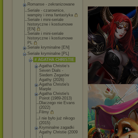
Romanse - zekranizowane
Seriale - czarownice,
wampiry i inna fantastyka
Seriale i mini-seriale
historyczne i kostiumowe
[EN]
Seriale i mini-seriale
historyczne i kostiumowe
PL
Seriale kryminalne [EN]
Seriale kryminalne [PL]
# AGATHA CHRISTIE
Agatha Christie’s
Seven Dials -
Siedem Zegarów
Agathy (2026)
Agatha Christie's
Marple
Agatha Christie's
Poirot (1989-2013)
Dlaczego nie Evans
(2022)
Filmy
I nie było już nikogo
(2015)
Kryminalne zagadki
Agathy Christie (2009
- )