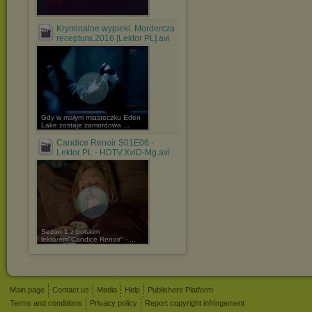
Kryminalne wypieki. Mordercza
receptura.2016 [Lektor PL].avi
Gdy w małym miasteczku Eden
Lake zostaje zamordowa ...
Candice Renoir S01E06 -
Lektor PL - HDTV.XviD-Mg.avi
Sezon 1 z polskim
lektorem"Candice Renoir" - ...
Main page
Contact us
Media
Help
Publishers Platform
Terms and conditions
Privacy policy
Report copyright infringement