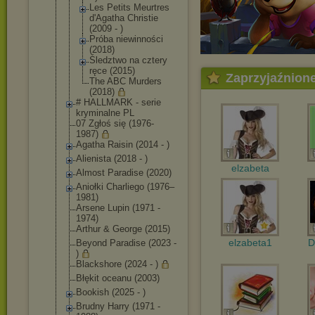
Les Petits Meurtres
d'Agatha Christie
(2009 - )
Próba niewinności
(2018)
Śledztwo na cztery
ręce (2015)
Zaprzyjaźnion
The ABC Murders
(2018)
# HALLMARK - serie
kryminalne PL
07 Zgłoś się (1976-
1987)
Agatha Raisin (2014 - )
Alienista (2018 - )
elzabeta
Almost Paradise (2020)
Aniołki Charliego (1976–
1981)
Arsene Lupin (1971 -
1974)
Arthur & George (2015)
elzabeta1
D
Beyond Paradise (2023 -
)
Blackshore (2024 - )
Błękit oceanu (2003)
Bookish (2025 - )
Brudny Harry (1971 -