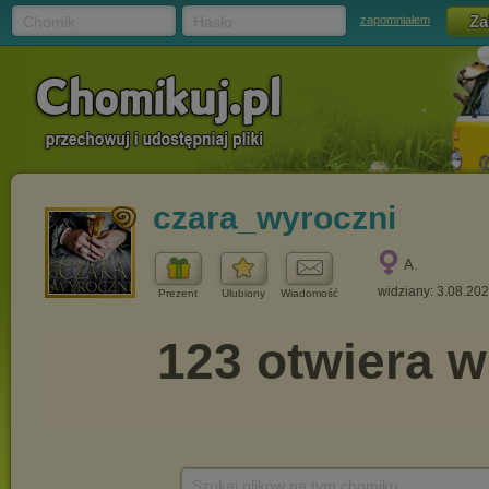
Chomik
Hasło
zapomniałem
czara_wyroczni
A.
widziany: 3.08.20
Prezent
Ulubiony
Wiadomość
Szukaj plików na tym chomiku