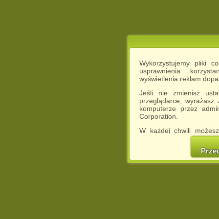
Wykorzystujemy pliki c
usprawnienia korzyst
wyświetlenia reklam dop
Jeśli nie zmienisz ust
przeglądarce, wyrażasz
komputerze przez admin
Corporation.
W każdej chwili możesz
cookies w swojej przeglą
w naszej Pol
Prze
http://chomikuj.pl/Polity
Jednocześnie informuje
może spowodować ogr
Chomikuj.pl.
W przypadku braku twojej
prosimy o opuszczenie se