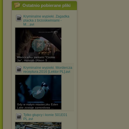
Ostatnio pobierane pliki
Kryminalne wypieki. Zagadka
placka z brzoskwiniami -
M....avi
Właścicielka piekarni "Cookie
Jar", Hannah (Alison S ...
Kryminalne wypieki. Mordercza
receptura.2016 [Lektor PL].avi
Gdy w małym miasteczku Eden
Lake zostaje zamordowa ...
Tylko głupcy i konie S01E01
PL.avi