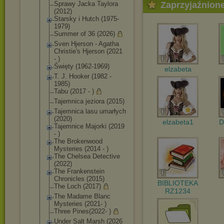
Sprawy Jacka Taylora
Zaprzyjaźnion
(2012)
Starsky i Hutch (1975-
1979)
Summer of 36 (2026)
Sven Hjerson - Agatha
Christie's Hjerson (2021
- )
Święty (1962-1969)
elzabeta
T. J. Hooker (1982 -
1985)
Tabu (2017 - )
Tajemnica jeziora (2015)
Tajemnica lasu umarłych
(2020)
elzabeta1
D
Tajemnice Majorki (2019
- )
The Brokenwood
Mysteries (2014 - )
The Chelsea Detective
(2022)
The Frankenstein
Chronicles (2015)
BIBLIOTEKA
The Loch (2017)
RZ1234
The Madame Blanc
Mysteries (2021- )
Three Pines(2022- )
Under Salt Marsh (2026