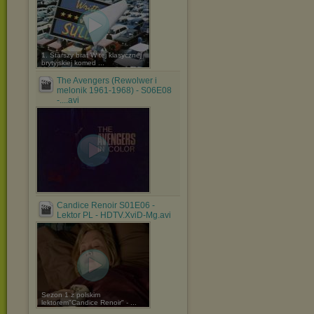
1. Starszy brat W tej klasycznej
brytyjskiej komed ...
The Avengers (Rewolwer i
melonik 1961-1968) - S06E08
-....avi
Candice Renoir S01E06 -
Lektor PL - HDTV.XviD-Mg.avi
Sezon 1 z polskim
lektorem"Candice Renoir" - ...