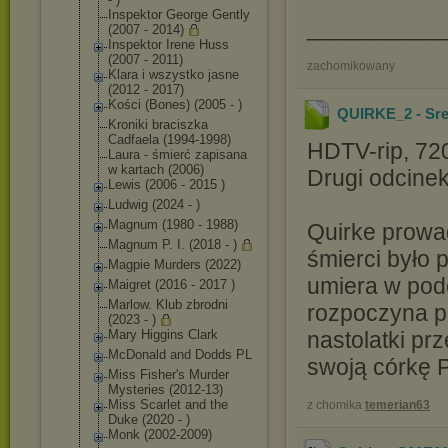
Inspektor George Gently
__________
(2007 - 2014)
Inspektor Irene Huss
(2007 - 2011)
zachomikowany
Klara i wszystko jasne
(2012 - 2017)
Kości (Bones) (2005 - )
QUIRKE_2 - Sre
Kroniki braciszka
Cadfaela (1994-1998)
HDTV-rip, 72
Laura - śmierć zapisana
w kartach (2006)
Drugi odcine
Lewis (2006 - 2015 )
Ludwig (2024 - )
Magnum (1980 - 1988)
Quirke prowa
Magnum P. I. (2018 - )
śmierci było
Magpie Murders (2022)
umiera w pod
Maigret (2016 - 2017 )
Marlow. Klub zbrodni
rozpoczyna p
(2023 - )
nastolatki pr
Mary Higgins Clark
McDonald and Dodds PL
swoją córkę 
Miss Fisher's Murder
Mysteries (2012-13)
Miss Scarlet and the
z chomika
temerian63
Duke (2020 - )
Monk (2002-2009)