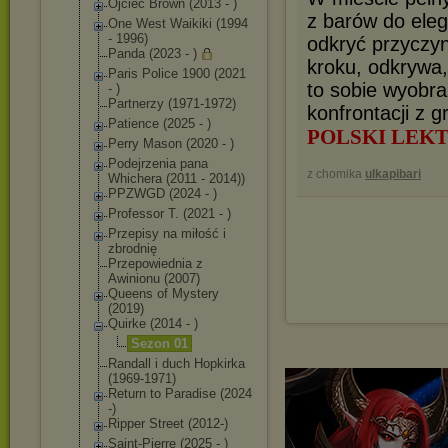
Ojciec Brown (2013 - )
z barów do eleg
One West Waikiki (1994
- 1996)
odkryć przyczy
Panda (2023 - )
kroku, odkrywa,
Paris Police 1900 (2021
to sobie wyobr
- )
Partnerzy (1971-1972)
konfrontacji z g
Patience (2025 - )
POLSKI LEK
Perry Mason (2020 - )
Podejrzenia pana
z chomika
ulkapibari
Whichera (2011 - 2014))
PPZWGD (2024 - )
Professor T. (2021 - )
Przepisy na miłość i
zbrodnię
Przepowiednia z
Awinionu (2007)
Queens of Mystery
(2019)
Quirke (2014 - )
Sezon 01
Randall i duch Hopkirka
(1969-1971)
Return to Paradise (2024
-)
Ripper Street (2012-)
Saint-Pierre (2025 - )