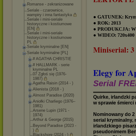
Romanse - zekranizowane
Seriale - czarownice,
wampiry i inna fantastyka
● GATUNEK: Krym
Seriale i mini-seriale
● ROK: 2013
historyczne i kostiumowe
[EN]
● PRODUKCJA: Wlk.
Seriale i mini-seriale
● WIDEO: 720x400
historyczne i kostiumowe
PL
Seriale kryminalne [EN]
Miniserial: 3 
Seriale kryminalne [PL]
# AGATHA CHRISTIE
# HALLMARK - serie
Elegy for A
kryminalne PL
07 Zgłoś się (1976-
1987)
Serial FRE
Agatha Raisin (2014 - )
Alienista (2018 - )
▬▬▬▬▬▬▬▬▬▬
Almost Paradise (2020)
Quirke, irlandzki 
Aniołki Charliego (1976–
w sprawie śmierci 
1981)
Arsene Lupin (1971 -
Nominowany do 2 I
1974)
Arthur & George (2015)
serial kryminalny
irlandzkiego pisar
Beyond Paradise (2023 -
)
pseudonimem Benja
Blackshore (2024 - )