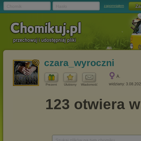
Chomik
Hasło
zapomniałem
czara_wyroczni
A.
widziany: 3.08.20
Prezent
Ulubiony
Wiadomość
Szukaj plików na tym chomiku