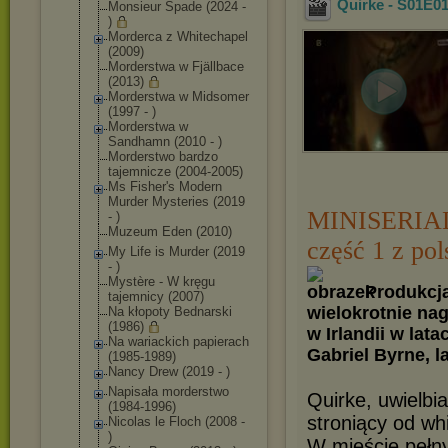
Quirke - S01E01 
Monsieur Spade (2024 -
)
Morderca z Whitechapel
(2009)
Morderstwa w Fjällbace
(2013)
Morderstwa w Midsomer
(1997 - )
Morderstwa w
Sandhamn (2010 - )
Morderstwo bardzo
tajemnicze (2004-2005)
Ms Fisher's Modern
Murder Mysteries (2019
MINISERIA
- )
Muzeum Eden (2010)
część 1 z po
My Life is Murder (2019
- )
Mystère - W kręgu
Produkcja
tajemnicy (2007)
wielokrotnie nag
Na kłopoty Bednarski
(1986)
w Irlandii w lat
Na wariackich papierach
Gabriel Byrne, 
(1985-1989)
Nancy Drew (2019 - )
Napisała morderstwo
Quirke, uwielbi
(1984-1996)
stroniący od wh
Nicolas le Floch (2008 -
)
W mieście pełny