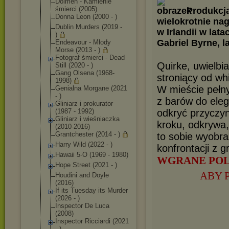
Dolmen - Kamienie
śmierci (2005)
Produkcja
Donna Leon (2000 - )
wielokrotnie nag
Dublin Murders (2019 -
w Irlandii w lat
)
Gabriel Byrne, 
Endeavour - Młody
Morse (2013 - )
Fotograf śmierci - Dead
Quirke, uwielbi
Still (2020 - )
Gang Olsena (1968-
stroniący od wh
1998)
W mieście pełny
Genialna Morgane (2021
- )
z barów do eleg
Gliniarz i prokurator
odkryć przyczy
(1987 - 1992)
Gliniarz i wieśniaczka
kroku, odkrywa,
(2010-2016)
Grantchester (2014 - )
to sobie wyobr
Harry Wild (2022 - )
konfrontacji z g
Hawaii 5-O (1969 - 1980)
WGRANE POL
Hope Street (2021 - )
ABY 
Houdini and Doyle
(2016)
If its Tuesday its Murder
(2026 - )
Inspector De Luca
(2008)
Inspector Ricciardi (2021
- )