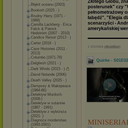
Złotego Globu, zna
Błękit oceanu (2003)
posterunek" czy "W
Bookish (2025 - )
pełnometrażowy opa
Brudny Harry (1971 -
łabędź", "Elegia dl
1988)
scenarzyści - Andr
Camilla Lackberg - Erica
amerykańskiej wer
Falck & Patrick
Hedström (2007 - 2010)
Candice Renoir (2013 - )
▬▬▬▬▬▬▬▬▬▬
Carter (2018 - )
z chomika
ulkapibari
Case Histories (2011 -
2013)
Columbo (1971-78)
Quirke - S01E02
Dalgliesh (2021 - )
Dark Winds (2023 - )
David Nolande (2006)
Death Valley (2025 - )
Dempsey & Makepeace
(1984-86)
Detektyw Murdoch
(2008-)
Detektyw w sutannie
(1987 - 1991)
Detektyw z wybrzeża
(2021- )
MINISERIA
Diagnoza morderstwo
(1993-2001)