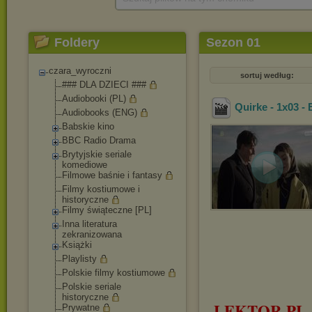
Foldery
Sezon 01
czara_wyroczni
sortuj według:
### DLA DZIECI ###
Audiobooki (PL)
Quirke - 1x03 - 
Audiobooks (ENG)
Babskie kino
BBC Radio Drama
Brytyjskie seriale
komediowe
Filmowe baśnie i fantasy
Filmy kostiumowe i
historyczne
Filmy świąteczne [PL]
Inna literatura
zekranizowana
Książki
Playlisty
Polskie filmy kostiumowe
Polskie seriale
historyczne
LEKTOR PL
Prywatne