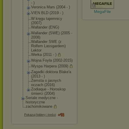
- )
Veronica Mars (2004 - )
MegaFile
VIEN BLD (2019 - )
W kręgu tajemnicy
(2007)
Wallander (ENG)
Wallander (SWE) (2005 -
2008)
Wallander SWE (z
Rolfem Lassgardem)
Lektor
Werka (2011 - )
Wojna Foyla (2002-2015)
Wyspa Harpera (2009)
Zagadki doktora Blake'a
(2013 - )
Zemsta o jasnych
oczach (2016)
Zodiaque - Horoskop
śmierci (2004)
Seriale medyczne -
historyczne
zachomikowane
Pokazuj foldery i treści