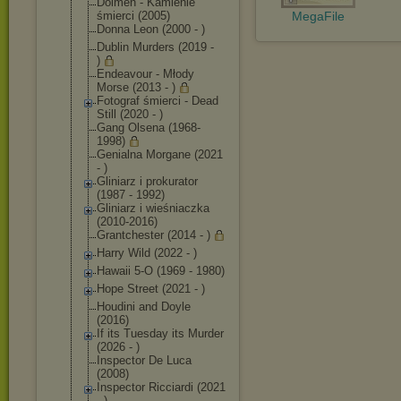
Dolmen - Kamienie
śmierci (2005)
MegaFile
Donna Leon (2000 - )
Dublin Murders (2019 -
)
Endeavour - Młody
Morse (2013 - )
Fotograf śmierci - Dead
Still (2020 - )
Gang Olsena (1968-
1998)
Genialna Morgane (2021
- )
Gliniarz i prokurator
(1987 - 1992)
Gliniarz i wieśniaczka
(2010-2016)
Grantchester (2014 - )
Harry Wild (2022 - )
Hawaii 5-O (1969 - 1980)
Hope Street (2021 - )
Houdini and Doyle
(2016)
If its Tuesday its Murder
(2026 - )
Inspector De Luca
(2008)
Inspector Ricciardi (2021
- )