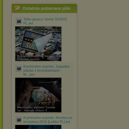
Ostatnio pobierane pliki
Tylko głupcy i konie S01E01
PL.avi
1. Starszy brat W tej klasycznej
brytyjskiej komed ...
Kryminalne wypieki. Zagadka
placka z brzoskwiniami -
M....avi
Właścicielka piekarni "Cookie
Jar", Hannah (Alison S ...
Kryminalne wypieki. Mordercza
receptura.2016 [Lektor PL].avi