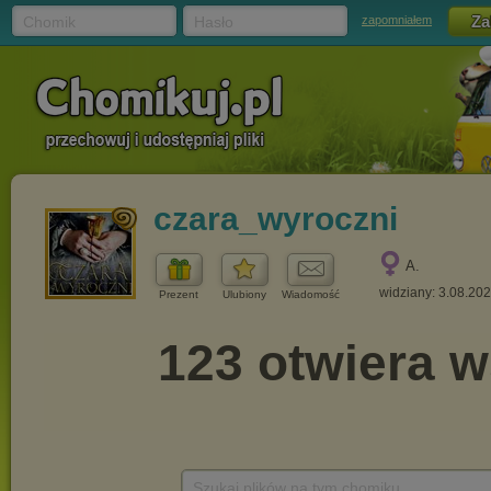
Chomik
Hasło
zapomniałem
czara_wyroczni
A.
widziany: 3.08.20
Prezent
Ulubiony
Wiadomość
Szukaj plików na tym chomiku