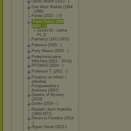
Ojciec Brown (2013 - )
One West Waikiki (1994
- 1996)
Panda (2023 - )
Paris Police 1900
(2021 - )
Sezon 01 - Lektor
PL
Partnerzy (1971-1972)
Patience (2025 - )
Perry Mason (2020 - )
Podejrzenia pana
Whichera (2011 - 2014))
PPZWGD (2024 - )
Professor T. (2021 - )
Przepisy na miłość i
zbrodnię
Przepowiednia z
Awinionu (2007)
Queens of Mystery
(2019)
Quirke (2014 - )
Randall i duch Hopkirka
(1969-1971)
Return to Paradise (2024
-)
Ripper Street (2012-)