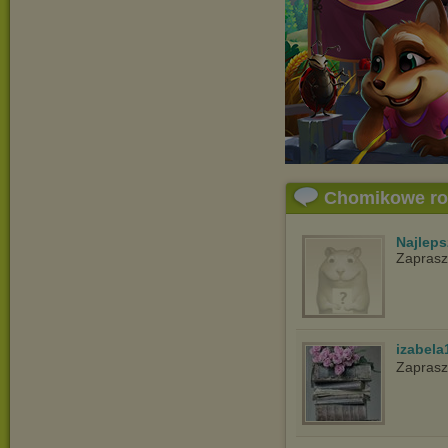
Chomikowe r
Najlep
Zapras
izabela
Zaprasz