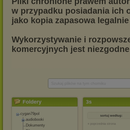
Szukaj plików na tym chomiku
Foldery
3s
cygan79pol
sortuj według:
audiobooki
« poprzednia strona
Dokumenty