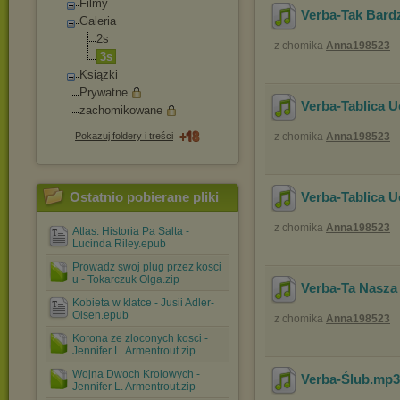
Filmy
Verba-Tak Bard
Galeria
2s
z chomika
Anna198523
3s
Książki
Prywatne
Verba-Tablica U
zachomikowane
Pokazuj foldery i treści
z chomika
Anna198523
Ostatnio pobierane pliki
Verba-Tablica 
z chomika
Anna198523
Atlas. Historia Pa Salta -
Lucinda Riley.epub
Prowadz swoj plug przez kosci
u - Tokarczuk Olga.zip
Verba-Ta Nasza
Kobieta w klatce - Jusii Adler-
Olsen.epub
z chomika
Anna198523
Korona ze zloconych kosci -
Jennifer L. Armentrout.zip
Wojna Dwoch Krolowych -
Verba-Ślub
.mp
Jennifer L. Armentrout.zip