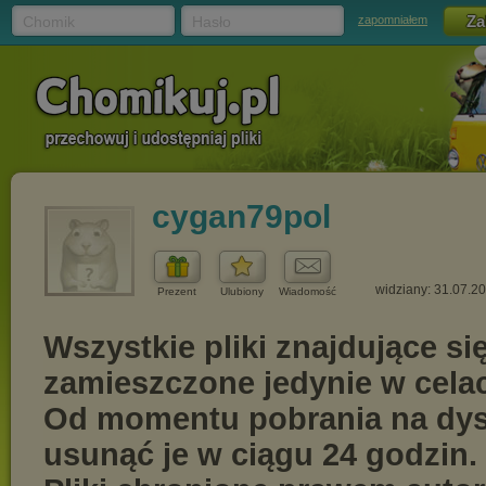
Chomik
Hasło
zapomniałem
cygan79pol
widziany: 31.07.2
Prezent
Ulubiony
Wiadomość