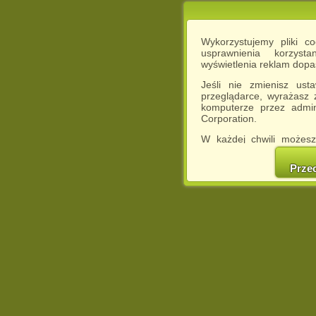
Wykorzystujemy pliki c
usprawnienia korzyst
wyświetlenia reklam dop
Jeśli nie zmienisz ust
przeglądarce, wyrażasz
komputerze przez admin
Corporation.
W każdej chwili możesz
cookies w swojej przeglą
w naszej Pol
Prze
http://chomikuj.pl/Polity
Jednocześnie informuje
może spowodować ogr
Chomikuj.pl.
W przypadku braku twojej
prosimy o opuszczenie se
Wykorzystanie plików c
(dostosowanie reklam do
działań marketingowych).
Wyrażenie sprzeciwu spo