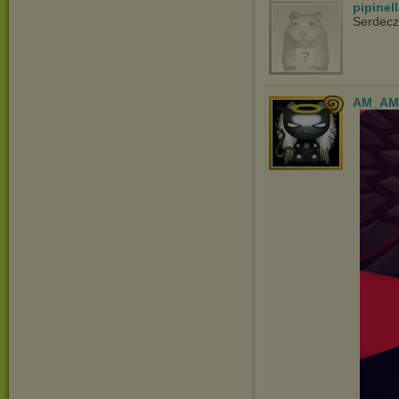
pipinel
Serdecz
AM_AM