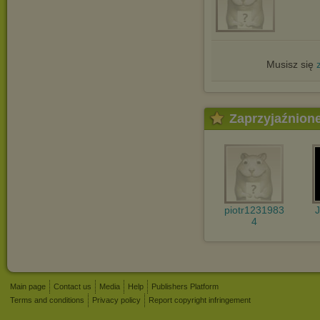
Musisz się
Zaprzyjaźnion
piotr1231983
4
Main page
Contact us
Media
Help
Publishers Platform
Terms and conditions
Privacy policy
Report copyright infringement