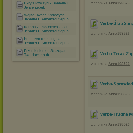
Ukryta lowczyni - Danielle L.
z chomika
Anna198523
Jensen.epub
Wojna Dwoch Krolowych -
Jennifer L. Armentrout.epub
Verba-Ślub 2
.m
Korona ze zloconych kosci -
Jennifer L. Armentrout.epub
z chomika
Anna198523
Krolestwo ciala i ognia -
Jennifer L. Armentrout.epub
Przemienienie - Szczepan
Verba-Teraz Za
Twardoch.epub
z chomika
Anna198523
Verba-Sprawied
z chomika
Anna198523
Verba-Trudna M
z chomika
Anna198523