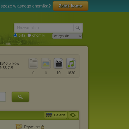
eszcze własnego chomika?
Załóż konto
Nazwa pliku
pliki
chomiki
1840
plików
9,33
GB
0
0
10
1830
Galeria
Prywatne