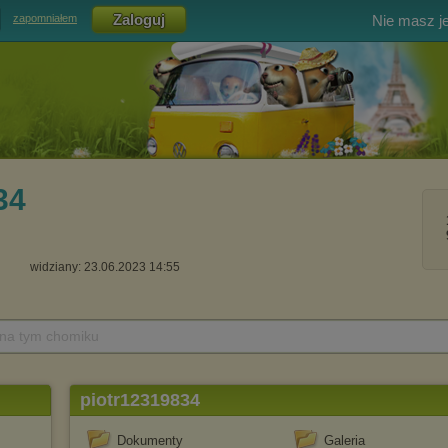
Nie masz j
zapomniałem
34
widziany: 23.06.2023 14:55
 na tym chomiku
piotr12319834
Dokumenty
Galeria