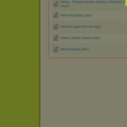
Verba - Smutny koniec miłości ( Nowość 2
).mp3
Verba-Kochasz.mp3
Verba-Całym Sercem.mp3
Verba-Jesteś Daleko.mp3
Verba-Niunia.MP3