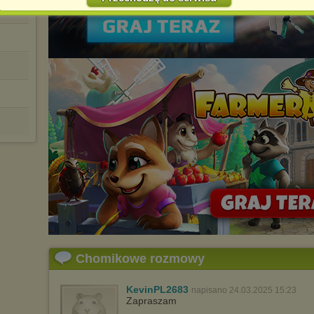
Jednocześnie informujemy że zmiana ustawień przeglądarki może
022
spowodować ograniczenie korzystania ze strony Chomikuj.pl.
W przypadku braku twojej zgody na akceptację cookies niestety
prosimy o opuszczenie serwisu chomikuj.pl.
Wykorzystanie plików cookies
przez
Zaufanych Partnerów
(dostosowanie reklam do Twoich potrzeb, analiza skuteczności działań
marketingowych).
Wyrażenie sprzeciwu spowoduje, że wyświetlana Ci reklama nie
będzie dopasowana do Twoich preferencji, a będzie to reklama
wyświetlona przypadkowo.
Istnieje możliwość zmiany ustawień przeglądarki internetowej w
sposób uniemożliwiający przechowywanie plików cookies na
urządzeniu końcowym. Można również usunąć pliki cookies,
dokonując odpowiednich zmian w ustawieniach przeglądarki
internetowej.
Pełną informację na ten temat znajdziesz pod adresem
http://chomikuj.pl/PolitykaPrywatnosci.aspx
.
Chomikowe rozmowy
KevinPL2683
napisano 24.03.2025 15:23
Zapraszam