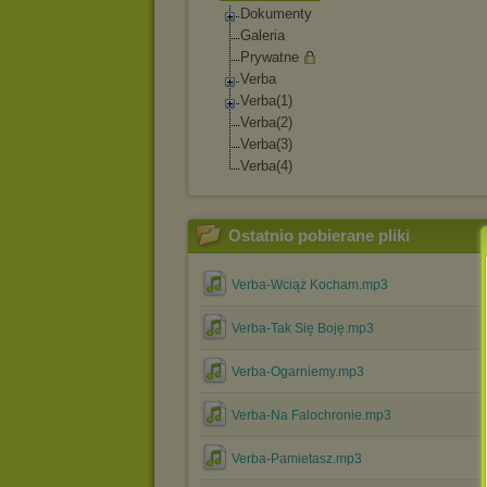
Dokumenty
Galeria
Prywatne
Verba
Verba(1)
Verba(2)
Verba(3)
Verba(4)
Ostatnio pobierane pliki
Verba-Wciąż Kocham.mp3
Verba-Tak Się Boję.mp3
Verba-Ogarniemy.mp3
Verba-Na Falochronie.mp3
Verba-Pamietasz.mp3