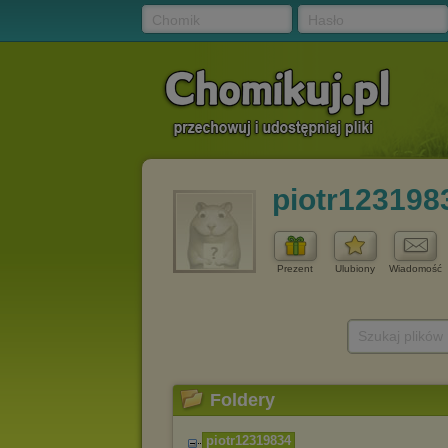
Chomik
Hasło
piotr123198
Prezent
Ulubiony
Wiadomość
Szukaj plików
Foldery
piotr12319834