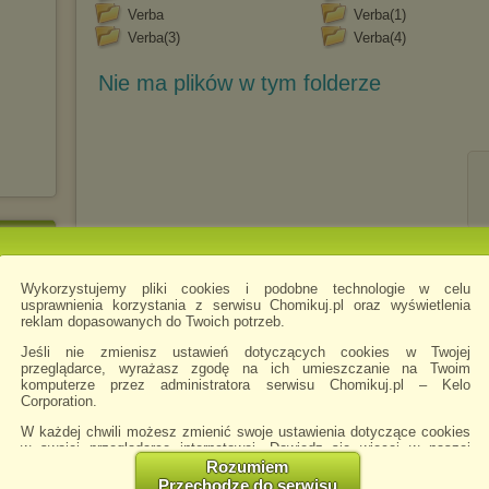
Verba
Verba(1)
Verba(3)
Verba(4)
Nie ma plików w tym folderze
Wykorzystujemy pliki cookies i podobne technologie w celu
usprawnienia korzystania z serwisu Chomikuj.pl oraz wyświetlenia
reklam dopasowanych do Twoich potrzeb.
Jeśli nie zmienisz ustawień dotyczących cookies w Twojej
przeglądarce, wyrażasz zgodę na ich umieszczanie na Twoim
komputerze przez administratora serwisu Chomikuj.pl – Kelo
Corporation.
W każdej chwili możesz zmienić swoje ustawienia dotyczące cookies
w swojej przeglądarce internetowej. Dowiedz się więcej w naszej
Polityce Prywatności -
http://chomikuj.pl/PolitykaPrywatnosci.aspx
.
Rozumiem
Przechodzę do serwisu