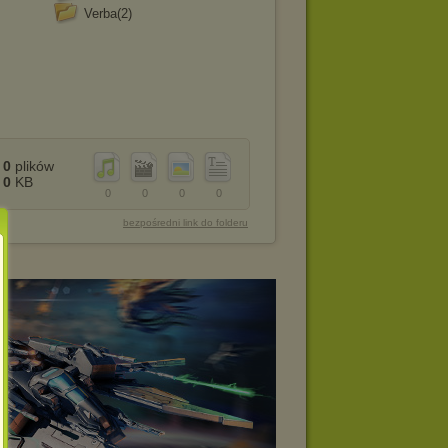
Verba(2)
0
plików
0
KB
0
0
0
0
bezpośredni link do folderu