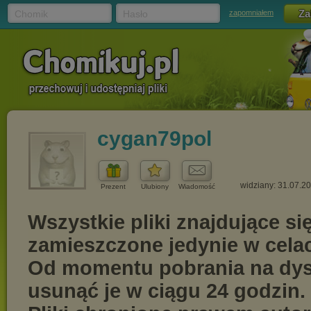
Chomik
Hasło
zapomniałem
cygan79pol
widziany: 31.07.2
Prezent
Ulubiony
Wiadomość