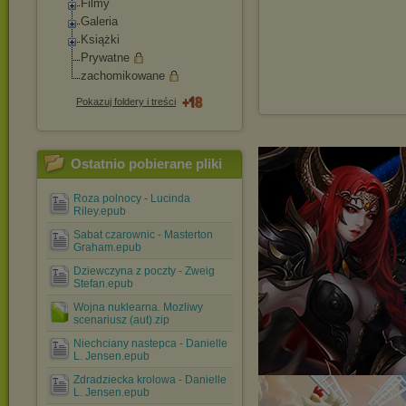
Filmy
Galeria
Książki
Prywatne
zachomikowane
Pokazuj foldery i treści
Ostatnio pobierane pliki
Roza polnocy - Lucinda
Riley.epub
Sabat czarownic - Masterton
Graham.epub
Dziewczyna z poczty - Zweig
Stefan.epub
Wojna nuklearna. Mozliwy
scenariusz (aut).zip
Niechciany nastepca - Danielle
L. Jensen.epub
Zdradziecka krolowa - Danielle
L. Jensen.epub