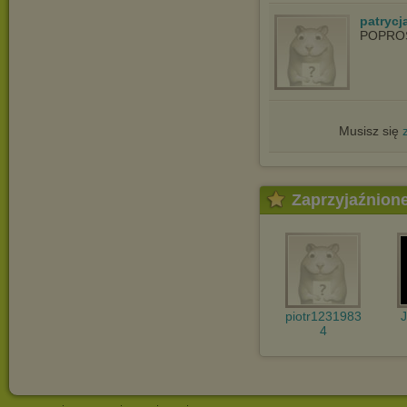
patrycja
POPRO
Musisz się
Zaprzyjaźnion
piotr1231983
4