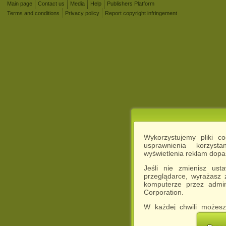
Main page
Contact us
Media
Help
Publishers Platform
Terms and conditions
Privacy policy
Report copyright infringement
Wykorzystujemy pliki c
usprawnienia korzyst
wyświetlenia reklam dop
Jeśli nie zmienisz ust
przeglądarce, wyrażasz
komputerze przez admin
Corporation.
W każdej chwili możesz
cookies w swojej przeglą
w naszej Pol