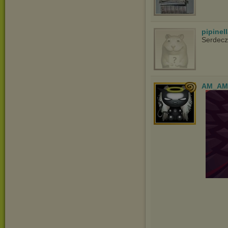
pipinel
Serdecz
AM_AM