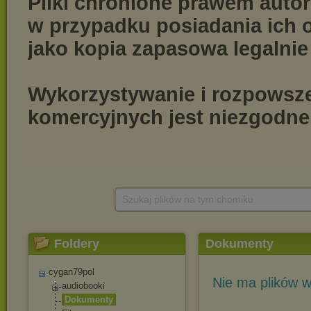
Szukaj plików na tym chomiku
Foldery
Dokumenty
cygan79pol
Nie ma plików w
audiobooki
Dokumenty