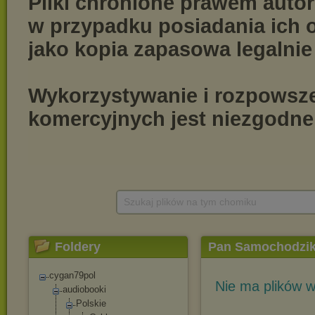
Szukaj plików na tym chomiku
Foldery
Pan Samochodzi
cygan79pol
Nie ma plików w
audiobooki
Polskie