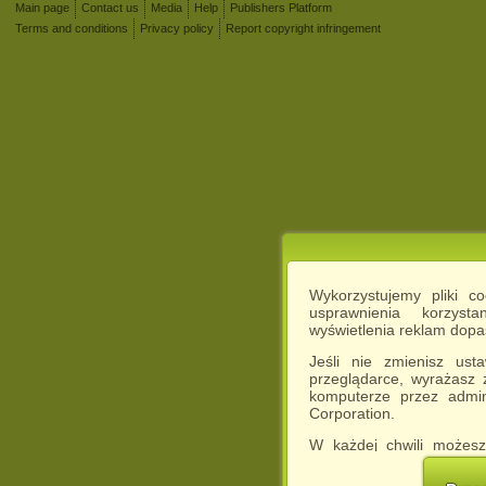
Main page
Contact us
Media
Help
Publishers Platform
Terms and conditions
Privacy policy
Report copyright infringement
Wykorzystujemy pliki c
usprawnienia korzyst
wyświetlenia reklam dop
Jeśli nie zmienisz ust
przeglądarce, wyrażasz
komputerze przez admin
Corporation.
W każdej chwili możesz
cookies w swojej przeglą
w naszej Pol