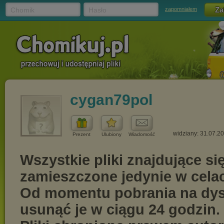
Chomik
Hasło
zapomniałem
cygan79pol
widziany: 31.07.2
Prezent
Ulubiony
Wiadomość