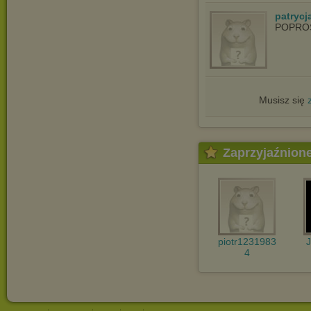
patrycja
POPRO
Musisz się
Zaprzyjaźnion
piotr1231983
4