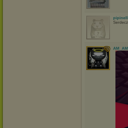
pipinel
Serdecz
AM_AM