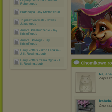
Odyseja Jansona - Ludlum
Robert.epub
Bratobojca - Jay Kristoff.epub
To przez ten wiatr - Nowak
Jakub.epub
Aurora. Przebudzenie - Jay
Kristoff.epub
Aurora_ Pozoga - Jay
Kristoff.epub
Harry Potter i Zakon Feniksa -
J. K. Rowling.epub
Harry Potter i Czara Ognia - J.
Chomikowe r
K. Rowling.epub
Najlep
Zapras
izabela
Zaprasz