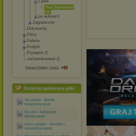
Cykle
Pan Samochod
zik
po autorach
Zagraniczne
Dokumenty
Filmy
Galeria
Książki
Prywatne
zachomikowane
Pokazuj foldery i treści
Ostatnio pobierane pliki
Na uwiezi - Bonda
Katarzyna.epub
Do cna - Katarzyna
Bonda.epub
Krew i popiol - Jennifer L.
Armentrout.epub