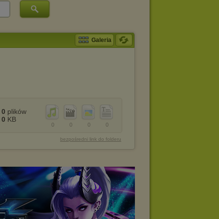
Galeria
0
plików
0
KB
0
0
0
0
bezpośredni link do folderu