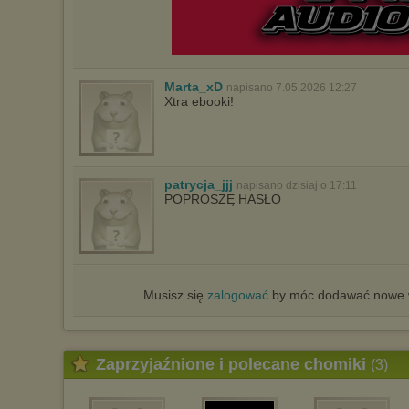
Marta_xD
napisano 7.05.2026 12:27
Xtra ebooki!
patrycja_jjj
napisano dzisiaj o 17:11
POPROSZĘ HASŁO
Musisz się
zalogować
by móc dodawać nowe w
Zaprzyjaźnione i polecane chomiki
(3)