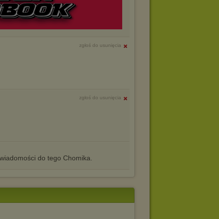
zgłoś do usunięcia
zgłoś do usunięcia
iadomości do tego Chomika.