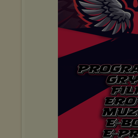
urządzeniu końcowym. Można również usunąć pliki cookies,
dokonując odpowiednich zmian w ustawieniach przeglądarki
internetowej.
Pełną informację na ten temat znajdziesz pod adresem
http://chomikuj.pl/PolitykaPrywatnosci.aspx
.