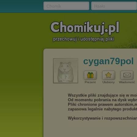
Chomik
Hasło
cygan79pol
Prezent
Ulubiony
Wiadomość