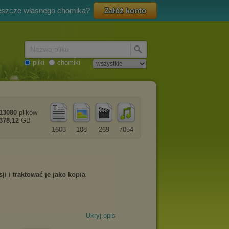
eszcze własnego chomika?
Załóż konto
Nazwa pliku
pliki
chomiki
13080
plików
378,12
GB
1603
108
269
7054
Ukryj opis