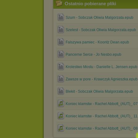
Ostatnio pobierane pliki
Szum - Sobczak Oliwia Malgorzata.epub
Szelest - Sobczak Oliwia Malgorzata.epub
Falszywa pamiec - Koontz Dean.epub
Pancerne Serce - Jo Nesbo.epub
Krolestwo Mostu - Danielle L. Jensen.epub
Zawsze w pore - Krawczyk Agnieszka.epub
Blekit - Sobczak Oliwia Malgorzata.epub
Koniec klamstw - Rachel Abbott_(AUT)_ 0
Koniec klamstw - Rachel Abbott_(AUT)_ 1
Koniec klamstw - Rachel Abbott_(AUT)_ 0