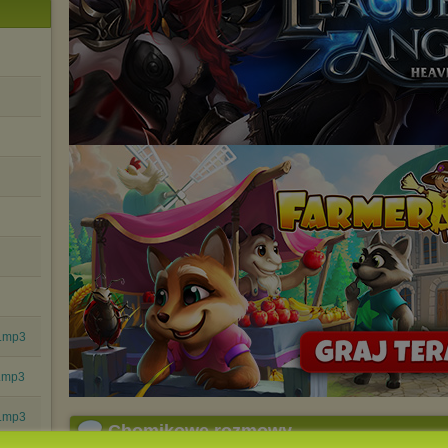
7.mp3
1.mp3
8.mp3
Chomikowe rozmowy