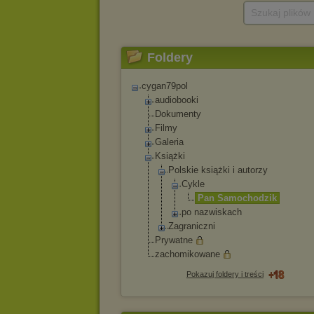
Szukaj plików
Foldery
cygan79pol
audiobooki
Dokumenty
Filmy
Galeria
Książki
Polskie książki i autorzy
Cykle
Pan Samochod
zik
po nazwiskach
Zagraniczni
Prywatne
zachomikowane
Pokazuj foldery i treści