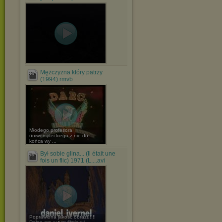
Mężczyzna który patrzy
(1994).rmvb
Młodego profesora
uniwersyteckiego z nie do
końca wy ...
Był sobie glina... (Il était une
fois un flic) 1971 (L....avi
Poprawiona jakość obrazu!!!!