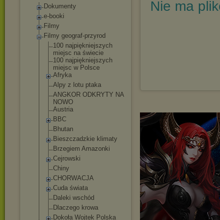
Nie ma pli
Dokumenty
e-booki
Filmy
Filmy geograf-przyrod
100 najpiękniejszy
ch
miejsc na świecie
100 najpiękniejszy
ch
miejsc w Polsce
Afryka
Alpy z lotu ptaka
ANGKOR ODKRYTY NA
NOWO
Austria
BBC
Bhutan
Bieszczadzkie klimaty
Brzegiem Amazonki
Cejrowski
Chiny
CHORWACJA
Cuda świata
Daleki wschód
Dlaczego krowa
Dokoła Wojtek Polska