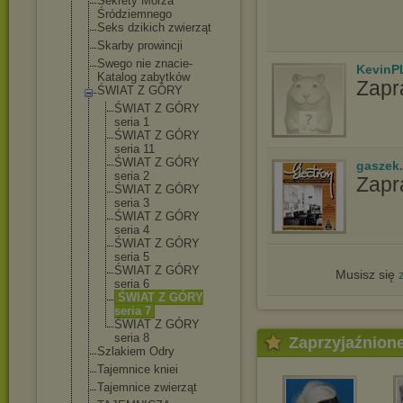
Sekrety Morza
Śródziemnego
Seks dzikich zwierząt
Skarby prowincji
Swego nie znacie-
KevinP
Katalog zabytków
Zapr
ŚWIAT Z GÓRY
ŚWIAT Z GÓRY
seria 1
ŚWIAT Z GÓRY
seria 11
ŚWIAT Z GÓRY
gaszek.
seria 2
Zapr
ŚWIAT Z GÓRY
seria 3
ŚWIAT Z GÓRY
seria 4
ŚWIAT Z GÓRY
seria 5
ŚWIAT Z GÓRY
Musisz się
seria 6
ŚWIAT Z GÓRY
seria 7
ŚWIAT Z GÓRY
seria 8
Zaprzyjaźnion
Szlakiem Odry
Tajemnice kniei
Tajemnice zwierząt