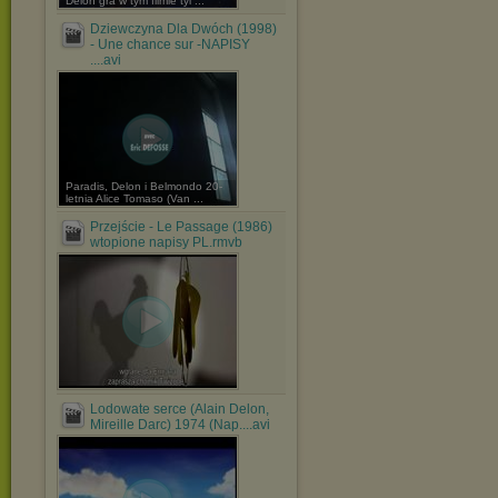
Delon gra w tym filmie tyl ...
Dziewczyna Dla Dwóch (1998)
- Une chance sur -NAPISY
....avi
Paradis, Delon i Belmondo 20-
letnia Alice Tomaso (Van ...
Przejście - Le Passage (1986)
wtopione napisy PL.rmvb
Lodowate serce (Alain Delon,
Mireille Darc) 1974 (Nap....avi