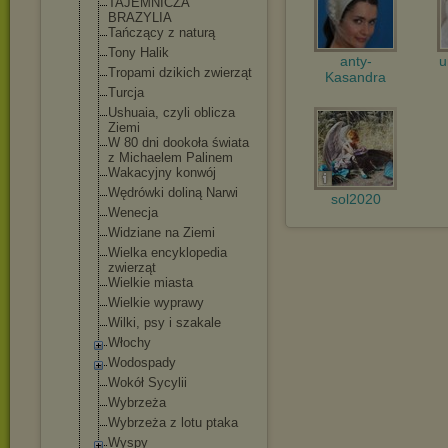
TAJEMNICZA
BRAZYLIA
Tańczący z naturą
Tony Halik
anty-
u
Tropami dzikich zwierząt
Kasandra
Turcja
Ushuaia, czyli oblicza
Ziemi
W 80 dni dookoła świata
z Michaelem Palinem
Wakacyjny konwój
Wędrówki doliną Narwi
sol2020
Wenecja
Widziane na Ziemi
Wielka encyklopedia
zwierząt
Wielkie miasta
Wielkie wyprawy
Wilki, psy i szakale
Włochy
Wodospady
Wokół Sycylii
Wybrzeża
Wybrzeża z lotu ptaka
Wyspy