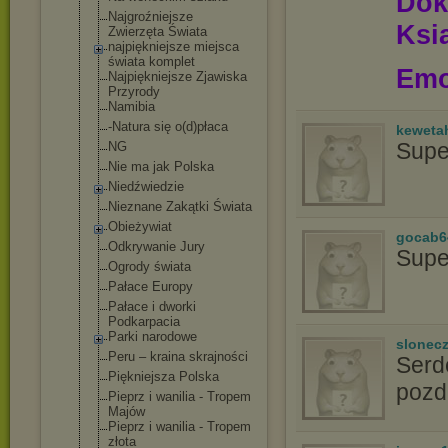
Dok
Najgroźniejsze
Ksią
Zwierzęta Świata
najpiękniejsze miejsca
świata komplet
Emo
Najpiękniejsze Zjawiska
Przyrody
Namibia
-Natura się o(d)płaca
keweta
Supe
NG
Nie ma jak Polska
Niedźwiedzie
Nieznane Zakątki Świata
Obieżywiat
gocab6
Odkrywanie Jury
Supe
Ogrody świata
Pałace Europy
Pałace i dworki
Podkarpacia
Parki narodowe
slonec
Peru – kraina skrajności
Serd
Piękniejsza Polska
pozd
Pieprz i wanilia - Tropem
Majów
Pieprz i wanilia - Tropem
złota