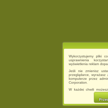
Wykorzystujemy pliki c
usprawnienia korzyst
wyświetlenia reklam dop
Jeśli nie zmienisz ust
przeglądarce, wyrażasz
komputerze przez admin
Corporation.
W każdej chwili możesz
cookies w swojej przeglą
w naszej Pol
Prze
http://chomikuj.pl/Polity
Jednocześnie informuje