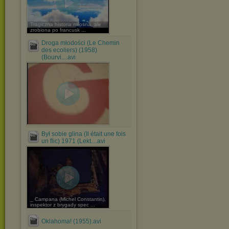
Tragiczna historia miłosna, ale
zrobiona po francusk ...
Droga młodości (Le Chemin
des ecoliers) (1958)
(Bourvi....avi
Był sobie glina (Il était une fois
un flic) 1971 (Lekt....avi
_ Campana (Michel Constantin),
inspektor z brygady spec ...
Oklahoma! (1955).avi