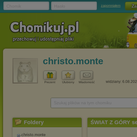
Chomik
Hasło
zapomniałem
christo.monte
widziany: 6.08.20
Prezent
Ulubiony
Wiadomość
Szukaj plików na tym chomiku
Foldery
ŚWIAT Z GÓRY se
christo.monte