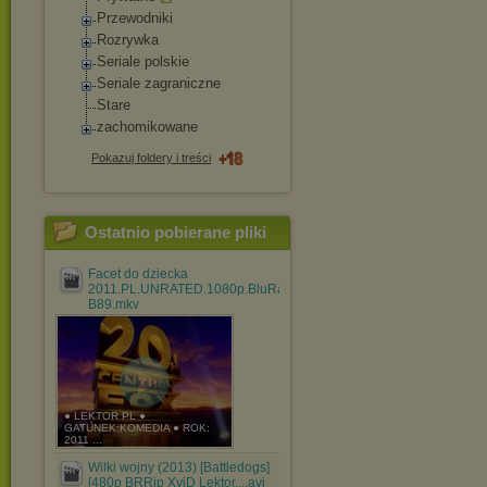
Przewodniki
Rozrywka
Seriale polskie
Seriale zagraniczne
Stare
zachomikowane
Pokazuj foldery i treści
Ostatnio pobierane pliki
Facet do dziecka
2011.PL.UNRATED.1080p.BluRay.x264-
B89.mkv
● LEKTOR PL ●
GATUNEK:KOMEDIA ● ROK:
2011 ...
Wilki wojny (2013) [Battledogs]
[480p BRRip XviD Lektor....avi