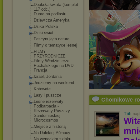
Dookoła świata (komplet
117 odc.)
Duma na podlasiu
Dziewicza Ameryka
Dzika Polska
Dziki świat
Fascynująca natura
Filmy o tematyce leśnej
FILMY
PRZYRODNICZE
Filmy Włodzimierza
Puchalskiego na DVD
Francja
Izrael, Jordania
Jedziemy na weekend
Kotowate
Lasy i puszcze
Chomikowe r
Leśne rezerwaty
Podkarpacia -
Rezerwaty Puszczy
Tiili
nap
Sandomieskiej
Wit
Microcosmos
Miejsce z historią
mn
Na Dalekiej Północy
Na weneckim szlaku