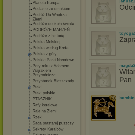
janusz
Planeta Europa
Odci
Podlasie ze smakiem
Podróż Do Wnętrza
Ziemi
Podróże dookoła świata
PODRÓŻE MARZEŃ
toyoga
Podróże z historią
Zapr
Polska Molskiej
Polska według Kreta
Polska z góry
Polskie Parki Narodowe
magda2
Pory roku z Adamem
Witam
Wajrakiem
Przyrodnicze
Pan
Przystanek Bieszczady
Ptaki
Ptaki polskie
bambin
PTASZNIK
Rafy koralowe
Raje na Ziemi
Rzeki
Saga prastarej puszczy
Sekrety Karaibów