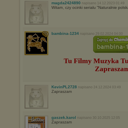
magda2424890
napisano 14.12.2023 01:49
Witam, czy ocinki serialu "Naturalnie pol
bambina-1234
napisano 29.02.2024 04:00
Tu Filmy Muzyka
Tu
Zaprasza
KevinPL2728
napisano 24.12.2024 03:49
Zapraszam
gaszek.karol
napisano 30.10.2025 12:05
Zapraszam