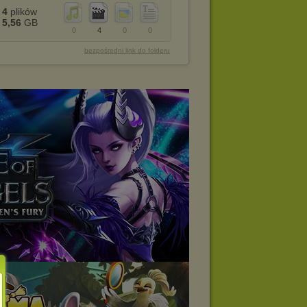
4
plików
5,56
GB
0
4
0
0
bezpośredni link do folderu