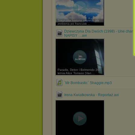
Tragiczna historia miłosna, ale
zrobiona po francusk ...
Dziewczyna Dla Dwóch (1998) - Une chanc
NAPISY ....avi
Paradis, Delon i Belmondo 20-
letnia Alice Tomaso (Van ...
`Mr Bombastic` Shaggie.mp3
Irena Kwiatkowska - Reportaż.avi