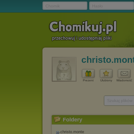
Chomik
Hasło
christo.mon
Prezent
Ulubiony
Wiadomość
Szukaj plików
Foldery
christo.monte