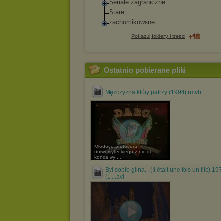
Seriale zagraniczne
Stare
zachomikowane
Pokazuj foldery i treści
Ostatnio pobierane pliki
Mężczyzna który patrzy (1994).rmvb
Młodego profesora
uniwersyteckiego z nie do
końca wy ...
Był sobie glina... (Il était une fois un flic) 19
(L....avi