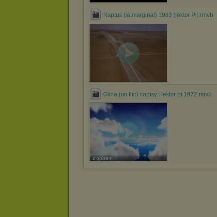
Raptus (la.marginal) 1983 (lektor Pl).rmvb
Glina (un flic) napisy i lektor pl 1972.rmvb
z opisem