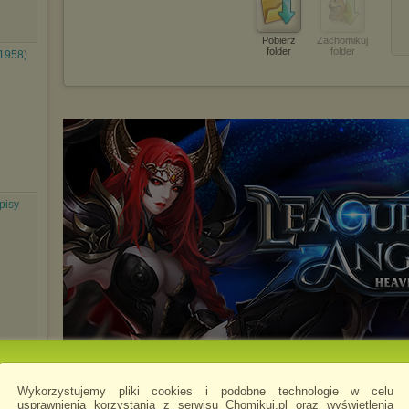
Pobierz
Zachomikuj
folder
folder
(1958)
pisy
) 1974
Wykorzystujemy pliki cookies i podobne technologie w celu
usprawnienia korzystania z serwisu Chomikuj.pl oraz wyświetlenia