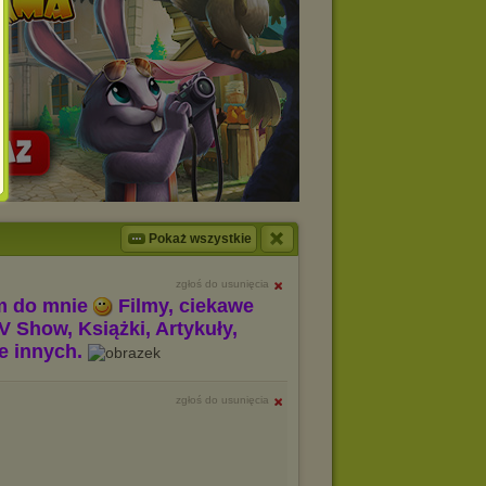
Pokaż wszystkie
zgłoś do usunięcia
m do mnie
Filmy, ciekawe
V Show, Książki, Artykuły,
le innych.
zgłoś do usunięcia