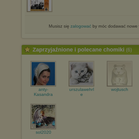
Musisz się
zalogować
by móc dodawać nowe w
Zaprzyjaźnione i polecane chomiki
(6)
anty-
urszulawehrl
wojtusch
Kasandra
e
sol2020