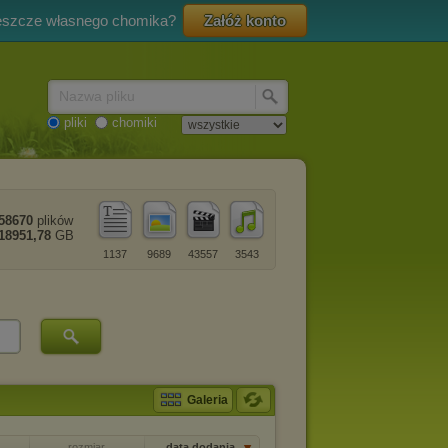
eszcze własnego chomika?
Załóż konto
Nazwa pliku
pliki
chomiki
58670
plików
18951,78
GB
1137
9689
43557
3543
Galeria
rozmiar
data dodania