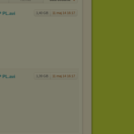
P PL
.avi
1,40 GB
11 maj 14 16:17
P PL
.avi
1,39 GB
11 maj 14 16:17