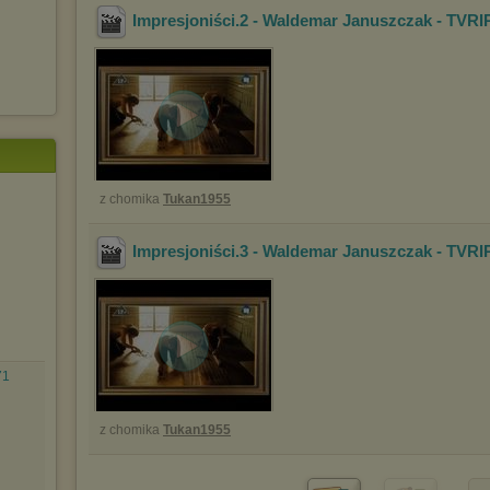
Impresjoniści.2 - Waldemar Januszczak - TVRI
z chomika
Tukan1955
Impresjoniści.3 - Waldemar Januszczak - TVRI
71
z chomika
Tukan1955