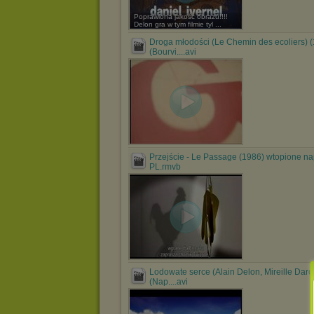
Poprawiona jakość obrazu!!!!
Delon gra w tym filmie tyl ...
Droga młodości (Le Chemin des ecoliers) 
(Bourvi....avi
Przejście - Le Passage (1986) wtopione na
PL.rmvb
Lodowate serce (Alain Delon, Mireille Darc
(Nap....avi