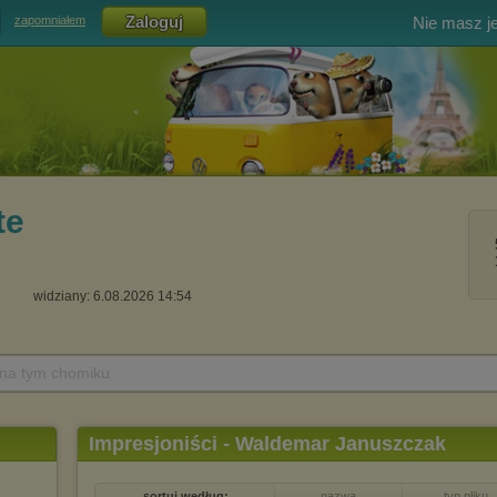
Nie masz j
zapomniałem
te
widziany: 6.08.2026 14:54
 na tym chomiku
Impresjoniści - Waldemar Januszczak
sortuj według:
nazwa
typ pliku