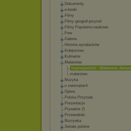
Dokumenty
e-booki
Filmy
Filmy geograf-przyrod
Filmy Popularno-naukowe
Free
Galeria
Historia wynalazków
Kolejnictwo
Kulinarne
Malarstwo
Impresjoniści - Waldemar Janus
malarstwo
Muzyka
o zwierzętach
Opera
Polska Przyroda
Prezentacje
Prywatne
Przewodniki
Rozrywka
Seriale polskie