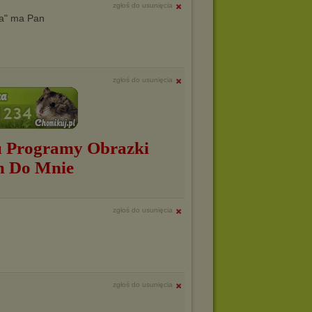
zgłoś do usunięcia
ska" ma Pan
zgłoś do usunięcia
 Programy Obrazki
m Do Mnie
zgłoś do usunięcia
zgłoś do usunięcia