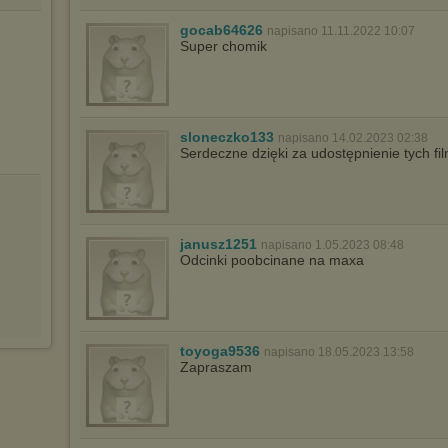
Pełną informację na ten temat znajdziesz pod adresem
http://chomikuj.pl/PolitykaPrywatnosci.aspx
.
gocab64626
napisano 11.11.2022 10:07
Super chomik
sloneczko133
napisano 14.02.2023 02:38
Serdeczne dzięki za udostępnienie tych f
janusz1251
napisano 1.05.2023 08:48
Odcinki poobcinane na maxa
toyoga9536
napisano 18.05.2023 13:58
Zapraszam