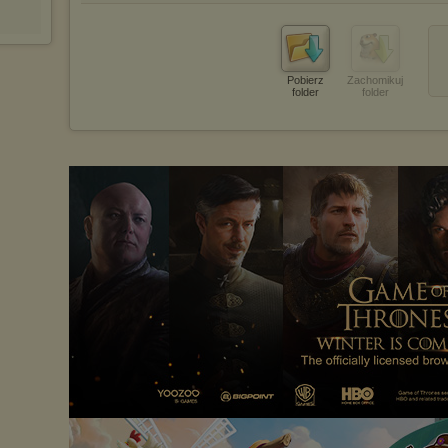
Pobierz
Zachomikuj
folder
folder