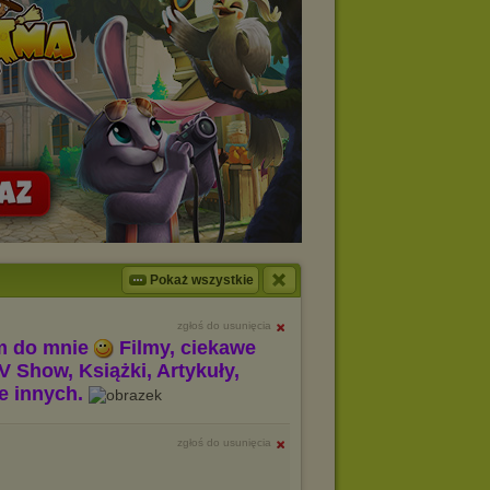
Pokaż wszystkie
zgłoś do usunięcia
m do mnie
Filmy, ciekawe
V Show, Książki, Artykuły,
le innych.
zgłoś do usunięcia