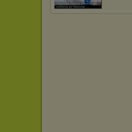
Tragiczna historia miłosna, ale
zrobiona po francusk ...