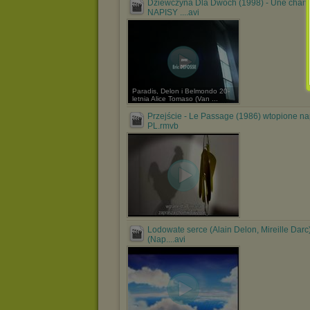
Dziewczyna Dla Dwóch (1998) - Une chanc
NAPISY ....avi
Paradis, Delon i Belmondo 20-
letnia Alice Tomaso (Van ...
Przejście - Le Passage (1986) wtopione na
PL.rmvb
Lodowate serce (Alain Delon, Mireille Darc
(Nap....avi