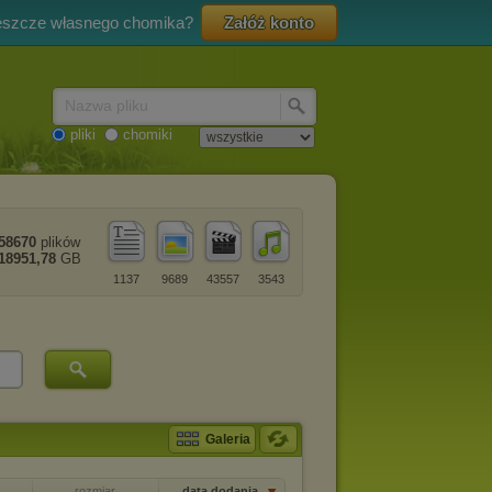
eszcze własnego chomika?
Załóż konto
Nazwa pliku
pliki
chomiki
58670
plików
18951,78
GB
1137
9689
43557
3543
Galeria
rozmiar
data dodania