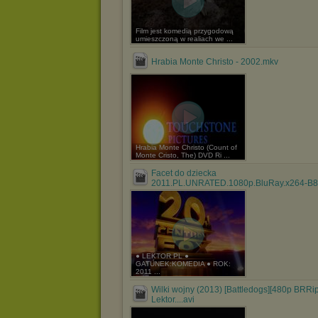
Film jest komedią przygodową
umieszczoną w realiach we ...
Hrabia Monte Christo - 2002.mkv
Hrabia Monte Christo (Count of
Monte Cristo, The) DVD Ri ...
Facet do dziecka
2011.PL.UNRATED.1080p.BluRay.x264-B8
● LEKTOR PL ●
GATUNEK:KOMEDIA ● ROK:
2011 ...
Wilki wojny (2013) [Battledogs][480p BRRi
Lektor....avi