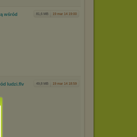
rą wśród
81,6 MB
19 mar 14 19:00
ród lud
zi
.flv
49,8 MB
19 mar 14 18:59