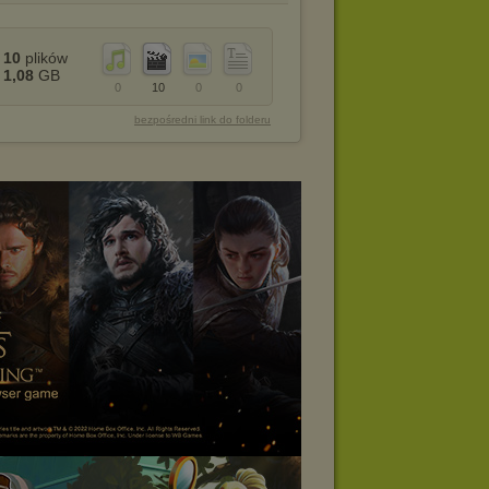
10
plików
1,08
GB
0
10
0
0
bezpośredni link do folderu