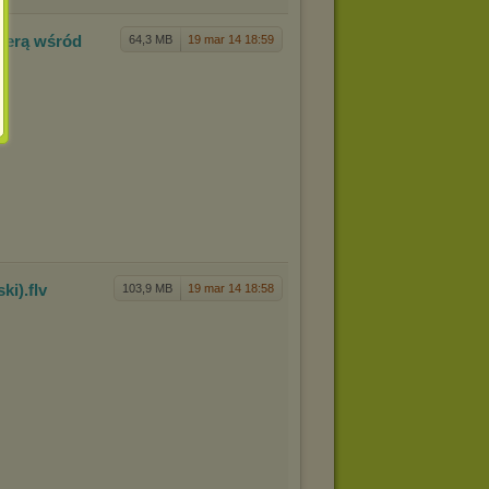
merą wśr
ód
64,3 MB
19 mar 14 18:59
ski)
.flv
103,9 MB
19 mar 14 18:58