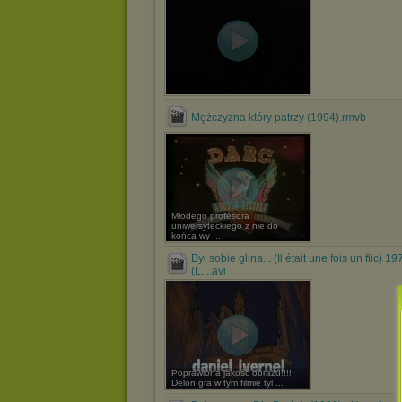
Mężczyzna który patrzy (1994).rmvb
Młodego profesora
uniwersyteckiego z nie do
końca wy ...
Był sobie glina... (Il était une fois un flic) 19
(L....avi
Poprawiona jakość obrazu!!!!
Delon gra w tym filmie tyl ...