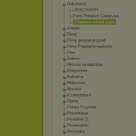
Dokumenty
--DISCOVERY--
Piersi Polskich Celebrytek
Z kamerą wśród ludzi
e-booki
Filmy
Filmy geograf-przyrod
Filmy Popularno-naukowe
Free
Galeria
Historia wynalazków
Kolejnictwo
Kulinarne
Malarstwo
Muzyka
o zwierzętach
Opera
Polska Przyroda
Prezentacje
Prywatne
Przewodniki
Rozrywka