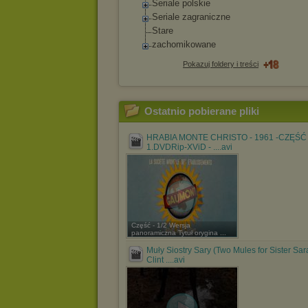
Seriale polskie
Seriale zagraniczne
Stare
zachomikowane
Pokazuj foldery i treści
Ostatnio pobierane pliki
HRABIA MONTE CHRISTO - 1961 -CZĘŚĆ
1.DVDRip-XViD - ....avi
Część - 1/2 Wersja
panoramiczna Tytuł orygina ...
Muły Siostry Sary (Two Mules for Sister Sara
Clint ....avi