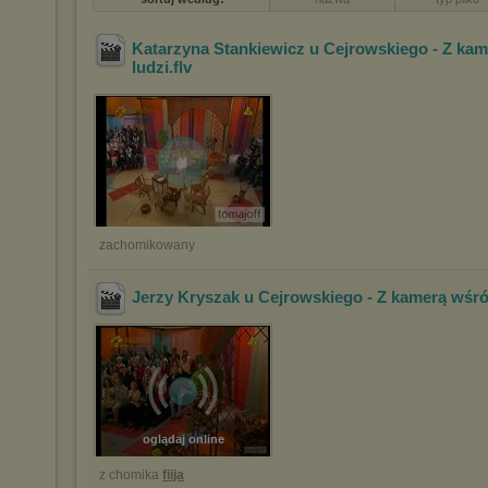
Katarzyna Stankiewicz u Cejrowskiego - Z ka
ludzi
.flv
zachomikowany
Jerzy Kryszak u Cejrowskiego - Z kamerą wśró
oglądaj online
z chomika
fiija