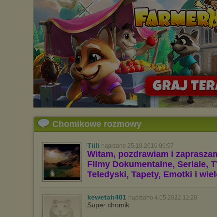
Chomikowe rozmowy
Tiili
napisano 25.10.2016 06:57
Witam, pozdrawiam i zaprasza
Filmy Dokumentalne, Seriale, T
Teledyski, Tapety, Emotki i wie
kewetah401
napisano 4.05.2022 11:20
Super chomik