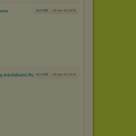
.wmv
16,9 MB
19 mar 14 19:31
rą wśród
ludzi
.flv
43,4 MB
19 mar 14 19:31