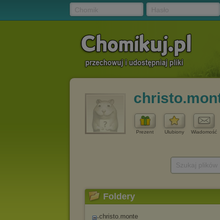
Chomik
Hasło
christo.mon
Prezent
Ulubiony
Wiadomość
Szukaj plików
Foldery
christo.monte