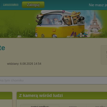
Nie masz j
zapomniałem
te
widziany: 6.08.2026 14:54
 na tym chomiku
Z kamerą wśród ludzi
sortuj według:
nazwa
typ pliku