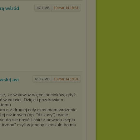
rą wśró
d
47,4 MB
19 mar 14 19:31
owski
)
.avi
619,7 MB
19 mar 14 19:01
ję, że wstawisz więcej odcinków, gdyż
ć w całości. Dzięki i pozdrawiam.
c temu
ram a z drugiej cały czas mam wrażenie
ej niż innych (np. "dzikusy")+wiele
ie da sie nosić t-shirt z powodu ciepła
k trzeba" czyli w jeansy i koszule bo mu