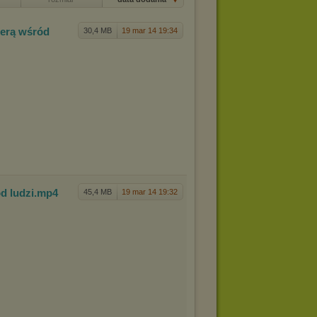
merą wś
ród
30,4 MB
19 mar 14 19:34
d ludz
i
.mp4
45,4 MB
19 mar 14 19:32