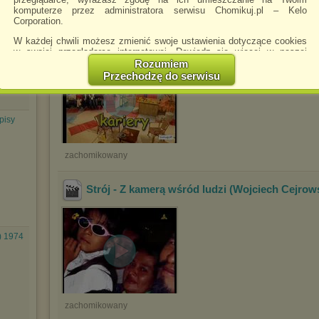
e sur -
komputerze przez administratora serwisu Chomikuj.pl – Kelo
Corporation.
Bronisław Komorowski u Cejrowskiego - Z ka
ludzi
.flv
W każdej chwili możesz zmienić swoje ustawienia dotyczące cookies
w swojej przeglądarce internetowej. Dowiedz się więcej w naszej
Polityce Prywatności -
http://chomikuj.pl/PolitykaPrywatnosci.aspx
.
Rozumiem
Przechodzę do serwisu
Jednocześnie informujemy że zmiana ustawień przeglądarki może
spowodować ograniczenie korzystania ze strony Chomikuj.pl.
W przypadku braku twojej zgody na akceptację cookies niestety
pisy
prosimy o opuszczenie serwisu chomikuj.pl.
Wykorzystanie plików cookies
przez
Zaufanych Partnerów
(dostosowanie reklam do Twoich potrzeb, analiza skuteczności działań
zachomikowany
marketingowych).
Wyrażenie sprzeciwu spowoduje, że wyświetlana Ci reklama nie
Strój - Z kamerą wśród ludzi (Wojciech Cejrow
będzie dopasowana do Twoich preferencji, a będzie to reklama
wyświetlona przypadkowo.
Istnieje możliwość zmiany ustawień przeglądarki internetowej w
) 1974
sposób uniemożliwiający przechowywanie plików cookies na
urządzeniu końcowym. Można również usunąć pliki cookies,
dokonując odpowiednich zmian w ustawieniach przeglądarki
internetowej.
Pełną informację na ten temat znajdziesz pod adresem
http://chomikuj.pl/PolitykaPrywatnosci.aspx
.
zachomikowany