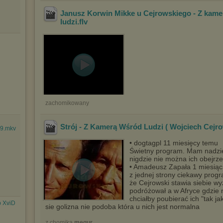
Janusz Korwin Mikke u Cejrowskiego - Z kame
ludzi
.flv
zachomikowany
Strój - Z Kamerą Wśród Ludzi ( Wojciech Cejr
9.mkv
• dogtagpl 11 miesięcy temu
Świetny program. Mam nadzie
nigdzie nie można ich obejrze
• Amadeusz Zapała 1 miesią
z jednej strony ciekawy prog
że Cejrowski stawia siebie wyż
podróżował a w Afryce gdzie n
chciałby poubierać ich "tak ja
p XviD
sie golizna nie podoba która u nich jest normalna
z chomika
megur