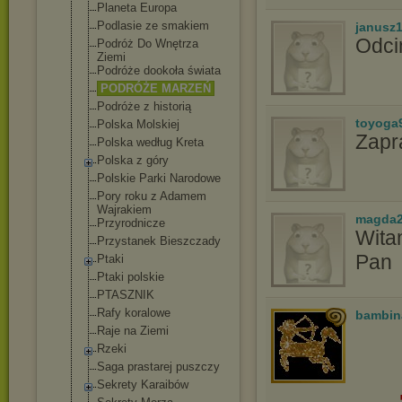
Planeta Europa
Podlasie ze smakiem
janusz
Odci
Podróż Do Wnętrza
Ziemi
Podróże dookoła świata
PODRÓŻE MARZEŃ
Podróże z historią
toyoga
Polska Molskiej
Zapr
Polska według Kreta
Polska z góry
Polskie Parki Narodowe
Pory roku z Adamem
Wajrakiem
magda2
Przyrodnicze
Witam
Przystanek Bieszczady
Pan
Ptaki
Ptaki polskie
PTASZNIK
Rafy koralowe
bambin
Raje na Ziemi
Rzeki
Saga prastarej puszczy
Sekrety Karaibów