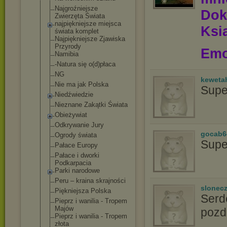
Najgroźniejsze
Dok
Zwierzęta Świata
najpiękniejsze miejsca
Ksią
świata komplet
Najpiękniejsze Zjawiska
Przyrody
Emo
Namibia
-Natura się o(d)płaca
NG
keweta
Nie ma jak Polska
Supe
Niedźwiedzie
Nieznane Zakątki Świata
Obieżywiat
Odkrywanie Jury
gocab6
Ogrody świata
Supe
Pałace Europy
Pałace i dworki
Podkarpacia
Parki narodowe
Peru – kraina skrajności
slonec
Piękniejsza Polska
Serd
Pieprz i wanilia - Tropem
Majów
pozd
Pieprz i wanilia - Tropem
złota