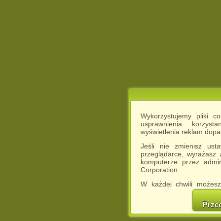
Wykorzystujemy pliki c
usprawnienia korzyst
wyświetlenia reklam dop
Jeśli nie zmienisz ust
przeglądarce, wyrażasz
komputerze przez admin
Corporation.
W każdej chwili możesz
cookies w swojej przeglą
w naszej Pol
Prze
http://chomikuj.pl/Polity