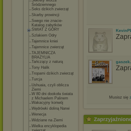
Sekrety Morza
Śródziemnego
Seks dzikich zwierząt
Skarby prowincji
Swego nie znacie-
Katalog zabytków
ŚWIAT Z GÓRY
KevinP
Zapr
Szlakiem Odry
Tajemnice kniei
Tajemnice zwierząt
TAJEMNICZA
BRAZYLIA
Tańczący z naturą
gaszek.
Zapr
Tony Halik
Tropami dzikich zwierząt
Turcja
Ushuaia, czyli oblicza
Ziemi
W 80 dni dookoła świata
Musisz się
z Michaelem Palinem
Wakacyjny konwój
Wędrówki doliną Narwi
Wenecja
Zaprzyjaźnion
Widziane na Ziemi
Wielka encyklopedia
zwierząt