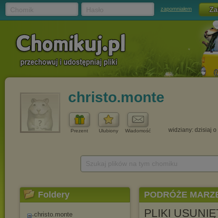
Chomik
Hasło
zapomniałem
christo.monte
widziany: dzisiaj o
Prezent
Ulubiony
Wiadomość
Szukaj plików na tym chomiku
Foldery
PODRÓŻE MARZ
PLIKI USUNIĘTA
christo.monte