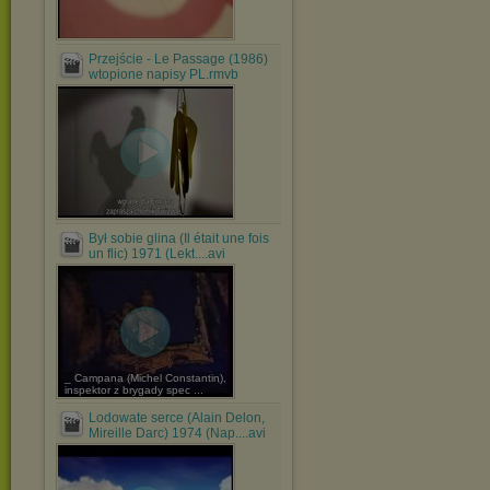
Przejście - Le Passage (1986)
wtopione napisy PL.rmvb
Był sobie glina (Il était une fois
un flic) 1971 (Lekt....avi
_ Campana (Michel Constantin),
inspektor z brygady spec ...
Lodowate serce (Alain Delon,
Mireille Darc) 1974 (Nap....avi