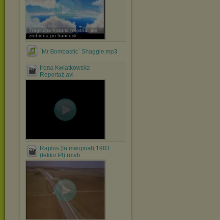
Tragiczna historia miłosna, ale
zrobiona po francusk ...
`Mr Bombastic` Shaggie.mp3
Irena Kwiatkowska -
Reportaż.avi
Raptus (la.marginal) 1983
(lektor Pl).rmvb