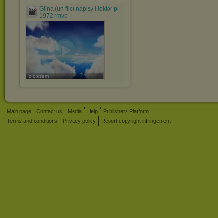
Glina (un flic) napisy i lektor pl
1972.rmvb
z opisem
Main page
Contact us
Media
Help
Publishers Platform
Terms and conditions
Privacy policy
Report copyright infringement