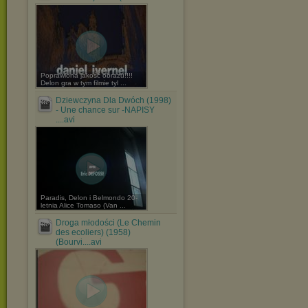
Poprawiona jakość obrazu!!!!
Delon gra w tym filmie tyl ...
Dziewczyna Dla Dwóch (1998)
- Une chance sur -NAPISY
....avi
Paradis, Delon i Belmondo 20-
letnia Alice Tomaso (Van ...
Droga młodości (Le Chemin
des ecoliers) (1958)
(Bourvi....avi