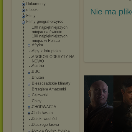
Dokumenty
Nie ma pli
e-booki
Filmy
Filmy geograf-przyrod
100 najpiękniejszy
ch
miejsc na świecie
100 najpiękniejszy
ch
miejsc w Polsce
Afryka
Alpy z lotu ptaka
ANGKOR ODKRYTY NA
NOWO
Austria
BBC
Bhutan
Bieszczadzkie klimaty
Brzegiem Amazonki
Cejrowski
Chiny
CHORWACJA
Cuda świata
Daleki wschód
Dlaczego krowa
Dokoła Wojtek Polska