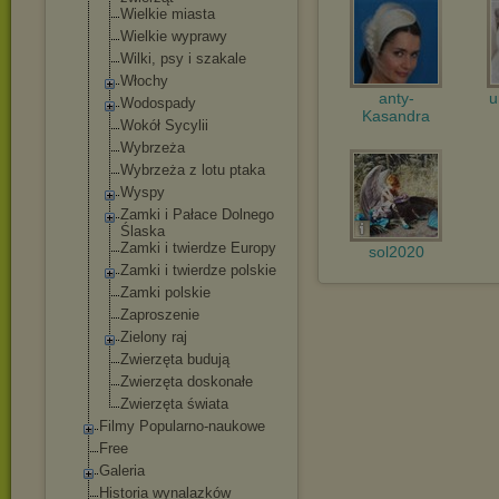
Wielkie miasta
Wielkie wyprawy
Wilki, psy i szakale
Włochy
anty-
u
Wodospady
Kasandra
Wokół Sycylii
Wybrzeża
Wybrzeża z lotu ptaka
Wyspy
Zamki i Pałace Dolnego
Ślaska
Zamki i twierdze Europy
sol2020
Zamki i twierdze polskie
Zamki polskie
Zaproszenie
Zielony raj
Zwierzęta budują
Zwierzęta doskonałe
Zwierzęta świata
Filmy Popularno-naukowe
Free
Galeria
Historia wynalazków