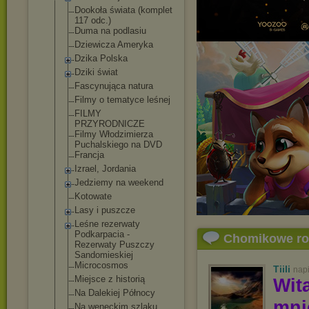
Dookoła świata (komplet
117 odc.)
Duma na podlasiu
Dziewicza Ameryka
Dzika Polska
Dziki świat
Fascynująca natura
Filmy o tematyce leśnej
FILMY
PRZYRODNICZE
Filmy Włodzimierza
Puchalskiego na DVD
Francja
Izrael, Jordania
Jedziemy na weekend
Kotowate
Lasy i puszcze
Leśne rezerwaty
Podkarpacia -
Chomikowe r
Rezerwaty Puszczy
Sandomieskiej
Microcosmos
Tiili
nap
Miejsce z historią
Wit
Na Dalekiej Północy
mn
Na weneckim szlaku