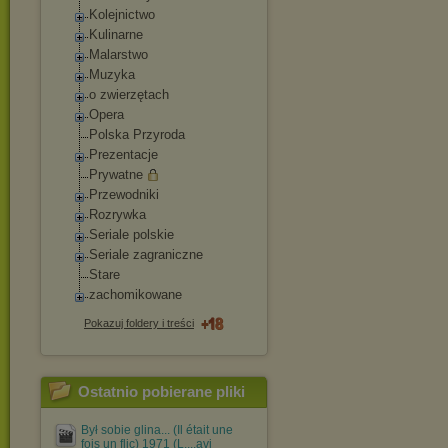
Kolejnictwo
Kulinarne
Malarstwo
Muzyka
o zwierzętach
Opera
Polska Przyroda
Prezentacje
Prywatne
Przewodniki
Rozrywka
Seriale polskie
Seriale zagraniczne
Stare
zachomikowane
Pokazuj foldery i treści
Ostatnio pobierane pliki
Był sobie glina... (Il était une
fois un flic) 1971 (L....avi