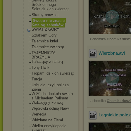
Sekrety Morza
Śródziemnego
Seks dzikich zwierząt
Skarby prowincji
Swego nie znacie-
Katalog zabytków
ŚWIAT Z GÓRY
Szlakiem Odry
z chomika
Chomikariusz
Tajemnice kniei
Tajemnice zwierząt
TAJEMNICZA
Wierzbna
.avi
BRAZYLIA
Tańczący z naturą
Tony Halik
Tropami dzikich zwierząt
Turcja
Ushuaia, czyli oblicza
Ziemi
W 80 dni dookoła świata
z Michaelem Palinem
z chomika
Chomikariusz
Wakacyjny konwój
Wędrówki doliną Narwi
Wenecja
Legnickie pole
.
Widziane na Ziemi
Wielka encyklopedia
zwierząt