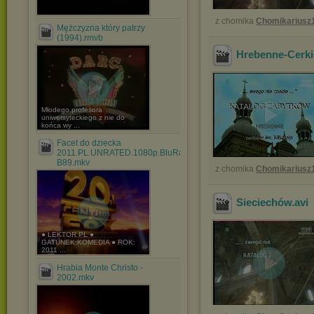
z chomika
Chomikariusz
Mężczyzna który patrzy
(1994).rmvb
Hrebenne-Cerki
Młodego profesora
uniwersyteckiego z nie do
końca wy ...
Facet do dziecka
2011.PL.UNRATED.1080p.BluRay.x264-
B89.mkv
z chomika
Chomikariusz
Sieciechów
.avi
● LEKTOR PL ●
GATUNEK:KOMEDIA ● ROK:
2011 ...
Hrabia Monte Christo -
2002.mkv