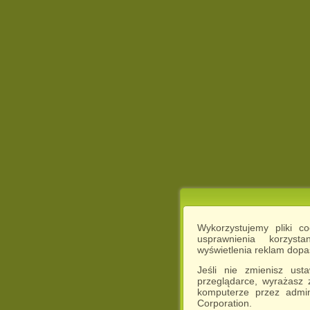
Wykorzystujemy pliki c
usprawnienia korzyst
wyświetlenia reklam dop
Jeśli nie zmienisz ust
przeglądarce, wyrażasz
komputerze przez admin
Corporation.