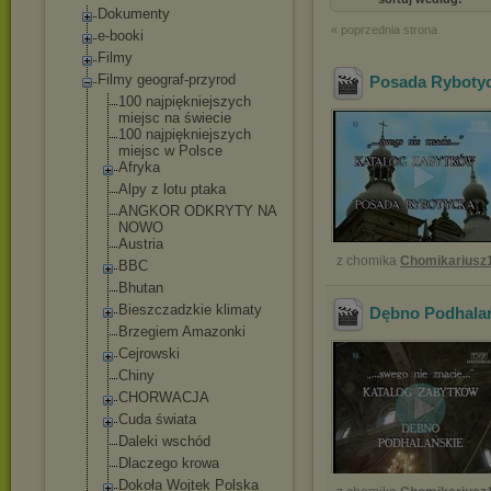
Dokumenty
« poprzednia strona
e-booki
Filmy
Filmy geograf-przyrod
Posada Ryboty
100 najpiękniejszy
ch
miejsc na świecie
100 najpiękniejszy
ch
miejsc w Polsce
Afryka
Alpy z lotu ptaka
ANGKOR ODKRYTY NA
NOWO
Austria
z chomika
Chomikariusz
BBC
Bhutan
Bieszczadzkie klimaty
Dębno Podhala
Brzegiem Amazonki
Cejrowski
Chiny
CHORWACJA
Cuda świata
Daleki wschód
Dlaczego krowa
Dokoła Wojtek Polska