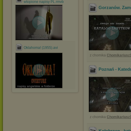
wtopione napisy PL.rmvb
Gorzanów. Zam
Oklahoma! (1955).avi
z chomika
Chomikariusz
Poznań - Kated
napisy angielskie w folderze
z chomika
Chomikariusz
Kołobrzeg - kat