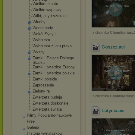
Wielkie miasta
Wielkie wyprawy
Wilki, psy i szakale
Włochy
Wodospady
z chomika
Chomikariusz
Wokół Sycylii
Wybrzeża
Wybrzeża z lotu ptaka
Goszcz
.avi
Wyspy
Zamki i Pałace Dolnego
Ślaska
Zamki i twierdze Europy
Zamki i twierdze polskie
Zamki polskie
Zaproszenie
Zielony raj
z chomika
Chomikariusz
Zwierzęta budują
Zwierzęta doskonałe
Zwierzęta świata
Lutynia
.avi
Filmy Popularno-naukowe
Free
Galeria
Historia wynalazków