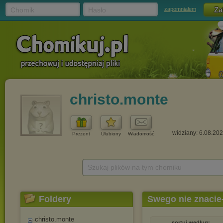
Chomik
Hasło
zapomniałem
christo.monte
widziany: 6.08.20
Prezent
Ulubiony
Wiadomość
Szukaj plików na tym chomiku
Foldery
Swego nie znacie
christo.monte
sortuj według: