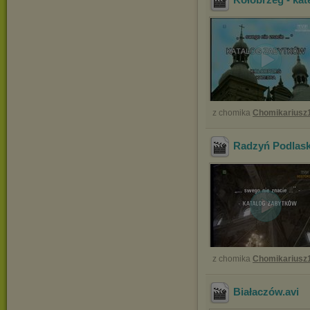
z chomika
Chomikariusz
Radzyń Podlaski
z chomika
Chomikariusz
Białaczów
.avi