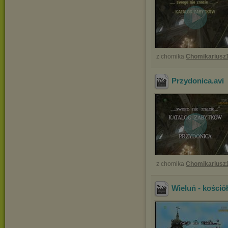
z chomika
Chomikariusz
Przydonica
.avi
z chomika
Chomikariusz
Wieluń - kośció