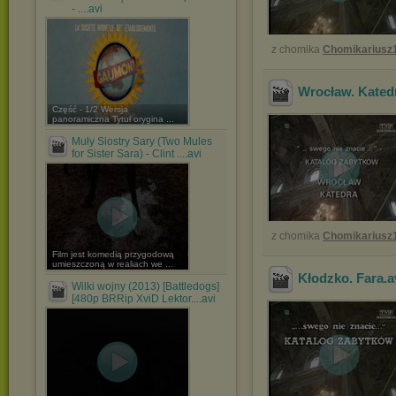
- ....avi
z chomika
Chomikariusz
Wrocław. Kated
Część - 1/2 Wersja
panoramiczna Tytuł orygina ...
Muły Siostry Sary (Two Mules
for Sister Sara) - Clint ....avi
z chomika
Chomikariusz
Film jest komedią przygodową
umieszczoną w realiach we ...
Kłodzko. Fara
.a
Wilki wojny (2013) [Battledogs]
[480p BRRip XviD Lektor....avi