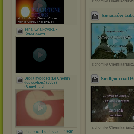
z chomika
Chomikariusz
Tomaszów Lubel
Hrabia Monte Christo (Count of
Monte Cristo, The) DVD Ri ...
Irena Kwiatkowska -
Reportaż.avi
z chomika
Chomikariusz
Siedlęcin nad 
Droga młodości (Le Chemin
des ecoliers) (1958)
(Bourvi....avi
z chomika
Chomikariusz
Przejście - Le Passage (1986)