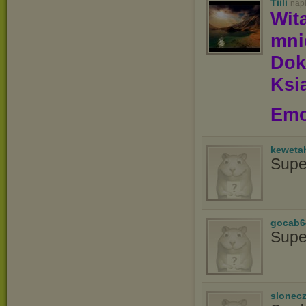
Tiili
nap
Wit
mn
Dok
Ksią
Emo
keweta
Supe
gocab6
Supe
slonec