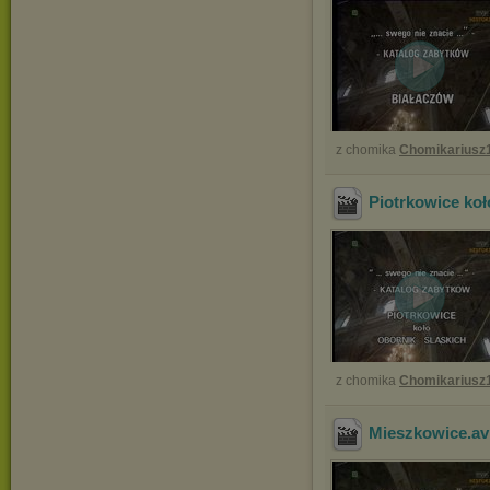
z chomika
Chomikariusz
Piotrkowice koł
z chomika
Chomikariusz
Mieszkowice
.av