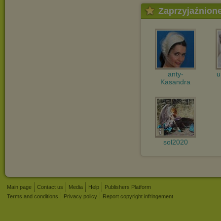
Zaprzyjaźnion
anty-
u
Kasandra
sol2020
Main page
Contact us
Media
Help
Publishers Platform
Terms and conditions
Privacy policy
Report copyright infringement