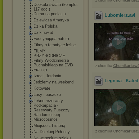
z chomika
Chomikariusz
Dookoła świata (komplet
117 odc.)
Duma na podlasiu
Lubomierz
.avi
Dziewicza Ameryka
Dzika Polska
Dziki świat
Fascynująca natura
Filmy o tematyce leśnej
FILMY
PRZYRODNICZE
Filmy Włodzimierza
Puchalskiego na DVD
z chomika
Chomikariusz
Francja
Izrael, Jordania
Legnica - Kated
Jedziemy na weekend
Kotowate
Lasy i puszcze
Leśne rezerwaty
Podkarpacia -
Rezerwaty Puszczy
Sandomieskiej
Microcosmos
Miejsce z historią
z chomika
Chomikariusz
Na Dalekiej Północy
Na weneckim szlaku