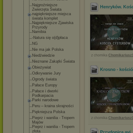
Najgroźniejsze
Henryków. Kośc
Zwierzęta Świata
najpiękniejsze miejsca
świata komplet
Najpiękniejsze Zjawiska
Przyrody
Namibia
-Natura się o(d)płaca
NG
Nie ma jak Polska
Niedźwiedzie
z chomika
Chomikariusz
Nieznane Zakątki Świata
Obieżywiat
Krosno - kośció
Odkrywanie Jury
Ogrody świata
Pałace Europy
Pałace i dworki
Podkarpacia
Parki narodowe
Peru – kraina skrajności
Piękniejsza Polska
Pieprz i wanilia - Tropem
z chomika
Chomikariusz
Majów
Pieprz i wanilia - Tropem
złota
Przydonica
.avi