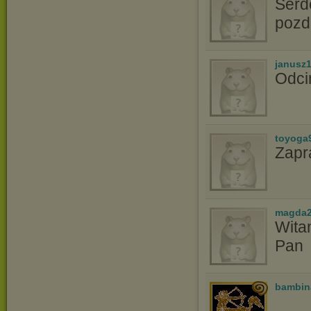
Serd
pozd
janusz
Odci
toyoga
Zapr
magda2
Witam
Pan
bambin