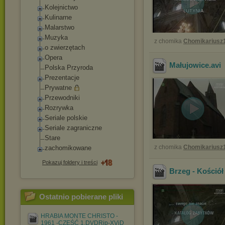
Kolejnictwo
Kulinarne
Malarstwo
Muzyka
z chomika
Chomikariusz
o zwierzętach
Opera
Małujowice
.avi
Polska Przyroda
Prezentacje
Prywatne
Przewodniki
Rozrywka
Seriale polskie
Seriale zagraniczne
Stare
z chomika
Chomikariusz
zachomikowane
Pokazuj foldery i treści
Brzeg - Kościół
Ostatnio pobierane pliki
HRABIA MONTE CHRISTO -
1961 -CZĘŚĆ 1.DVDRip-XViD