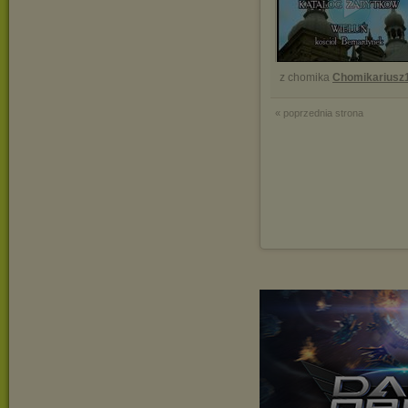
z chomika
Chomikariusz
« poprzednia strona