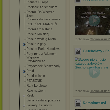
Planeta Europa
Podlasie ze smakiem
Podróż Do Wnętrza
Ziemi
Podróże dookoła świata
PODRÓŻE MARZEŃ
Podróże z historią
Polska Molskiej
Polska według Kreta
z chomika
Chomikariusz
Polska z góry
Polskie Parki Narodowe
Głuchołazy - Fa
Pory roku z Adamem
Wajrakiem
Przyrodnicze
Przystanek Bieszczady
Ptaki
Ptaki polskie
PTASZNIK
Rafy koralowe
Raje na Ziemi
z chomika
Chomikariusz
Rzeki
Saga prastarej puszczy
Kampinos
.avi
Sekrety Karaibów