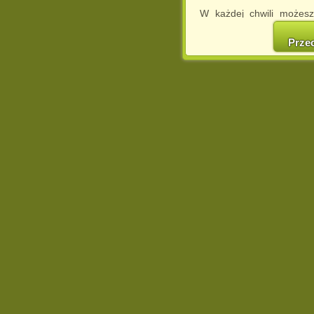
W każdej chwili możesz
cookies w swojej przeglą
w naszej Pol
Prze
http://chomikuj.pl/Polity
Jednocześnie informuje
może spowodować ogr
Chomikuj.pl.
W przypadku braku twojej
prosimy o opuszczenie se
Wykorzystanie plików c
(dostosowanie reklam do
działań marketingowych).
Wyrażenie sprzeciwu spo
będzie dopasowana do Tw
wyświetlona przypadkowo
Istnieje możliwość zmian
sposób uniemożliwiając
urządzeniu końcowym. M
dokonując odpowiednich
internetowej.
Pełną informację na 
http://chomikuj.pl/Polity