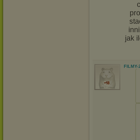
pr
sta
inn
jak 
FILMY-