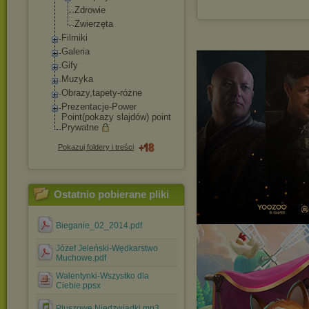
Zdrowie
Zwierzęta
Filmiki
Galeria
Gify
Muzyka
Obrazy,tapety-róż
ne
Prezentacje-Power
Point(pokazy slajdów) point
Prywatne
Pokazuj foldery i treści
Ostatnio pobierane pliki
Bieganie_02_2014.pdf
Józef Jeleński-Wędkarstwo
Muchowe.pdf
Walentynki-Wszystko dla
Ciebie.ppsx
Pluszowe Niedzwiadki.mp3