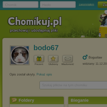
Chomik
Hasło
zapomniałem
bodo67
Bogusław
widziany: 11.12.2
Prezent
Ulubiony
Wiadomość
Opis został ukryty.
Pokaż opis
Szukaj plików na tym chomiku
Foldery
Bieganie