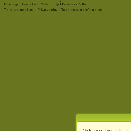
Main page
Contact us
Media
Help
Publishers Platform
Terms and conditions
Privacy policy
Report copyright infringement
Wykorzystujemy pliki c