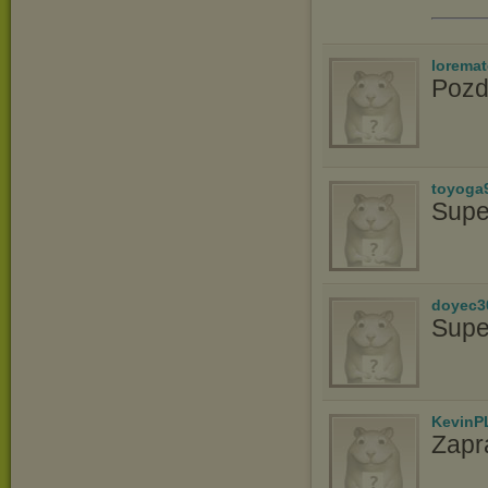
lorema
Pozd
toyoga
Supe
doyec3
Supe
KevinP
Zapr