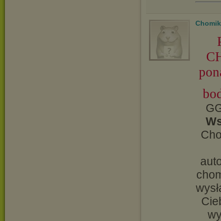
Chomik
CH
pon
bod
GG
Ws
Cho
aut
chom
wysł
Cie
wy