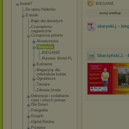
bodo67
BIEGANIE
Do opisu folderów
sortuj według:
E-booki
Bajki dla dorosłych
skaryski.j. - bi
Czasopisma
zagraniczne
Czsopisma polskie
Akwarystyka
Bieganie
BIEGANIE
Skarżyński.J. -
Runners World PL
Kulinarne
Magazyny dla
miłośników kotów
Ogrodnicze
Tatuaże
Zdrowie,Uro
da
Dekoracja i ozdabianie
ciast i innych potraw
Dla Dzieci
Fotografia
Książki
Ogród,Rośliny
Przepisy