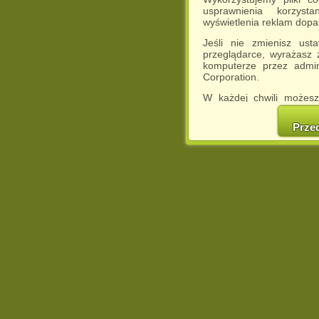
usprawnienia korzyst
wyświetlenia reklam dop
Jeśli nie zmienisz ust
przeglądarce, wyrażasz
komputerze przez admin
Corporation.
W każdej chwili możesz
cookies w swojej przeglą
w naszej Pol
Prze
http://chomikuj.pl/Polity
Jednocześnie informuje
może spowodować ogr
Chomikuj.pl.
W przypadku braku twojej
prosimy o opuszczenie se
Wykorzystanie plików c
(dostosowanie reklam do
działań marketingowych).
Wyrażenie sprzeciwu spo
będzie dopasowana do Tw
wyświetlona przypadkowo
Istnieje możliwość zmian