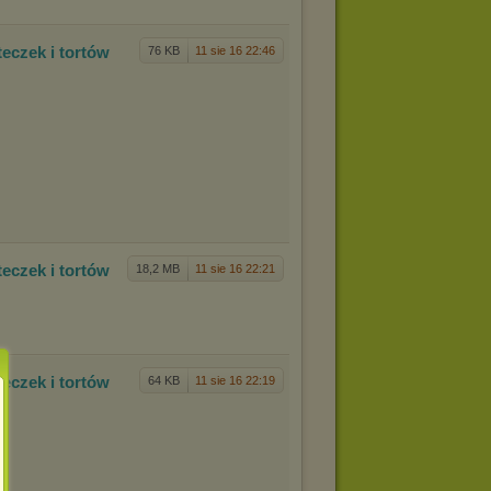
tec
zek i tortów
76 KB
11 sie 16 22:46
tec
zek i tortów
18,2 MB
11 sie 16 22:21
tec
zek i tortów
64 KB
11 sie 16 22:19