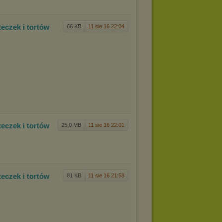
tec
zek i tortów
66 KB
11 sie 16 22:04
tec
zek i tortów
25,0 MB
11 sie 16 22:01
tec
zek i tortów
81 KB
11 sie 16 21:58