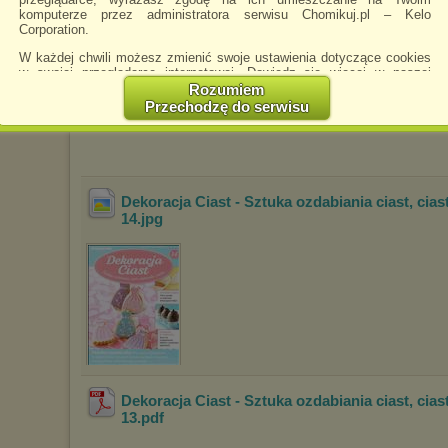
komputerze przez administratora serwisu Chomikuj.pl – Kelo
Corporation.
W każdej chwili możesz zmienić swoje ustawienia dotyczące cookies
w swojej przeglądarce internetowej. Dowiedz się więcej w naszej
Polityce Prywatności -
http://chomikuj.pl/PolitykaPrywatnosci.aspx
.
Rozumiem
Dekoracja Ciast - Sztuka ozdabiania ciast, cias
Przechodzę do serwisu
Jednocześnie informujemy że zmiana ustawień przeglądarki może
14
.pdf
spowodować ograniczenie korzystania ze strony Chomikuj.pl.
W przypadku braku twojej zgody na akceptację cookies niestety
prosimy o opuszczenie serwisu chomikuj.pl.
Dekoracja Ciast - Sztuka ozdabiania ciast, cias
Wykorzystanie plików cookies
przez
Zaufanych Partnerów
(dostosowanie reklam do Twoich potrzeb, analiza skuteczności działań
14
.jpg
marketingowych).
Wyrażenie sprzeciwu spowoduje, że wyświetlana Ci reklama nie
będzie dopasowana do Twoich preferencji, a będzie to reklama
wyświetlona przypadkowo.
Istnieje możliwość zmiany ustawień przeglądarki internetowej w
sposób uniemożliwiający przechowywanie plików cookies na
urządzeniu końcowym. Można również usunąć pliki cookies,
dokonując odpowiednich zmian w ustawieniach przeglądarki
internetowej.
Dekoracja Ciast - Sztuka ozdabiania ciast, cias
Pełną informację na ten temat znajdziesz pod adresem
13
.pdf
http://chomikuj.pl/PolitykaPrywatnosci.aspx
.