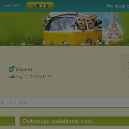
Nie masz j
zapomniałem
Bogusław
widziany: 11.12.2024 19:08
 na tym chomiku
Dekoracja i ozdabianie ciast