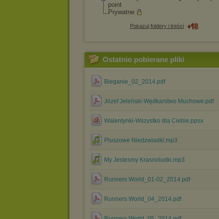
point
Prywatne
Pokazuj foldery i treści
Ostatnio pobierane pliki
Bieganie_02_2014.pdf
Józef Jeleński-Wędkarstwo Muchowe.pdf
Walentynki-Wszystko dla Ciebie.ppsx
Pluszowe Niedzwiadki.mp3
My Jestesmy Krasnoludki.mp3
Runners World_01-02_2014.pdf
Runners World_04_2014.pdf
Runners World_05_2014.pdf