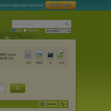
eszcze własnego chomika?
Załóż konto
Nazwa pliku
pliki
chomiki
9497
plików
20,52
GB
472
8905
6
114
Galeria