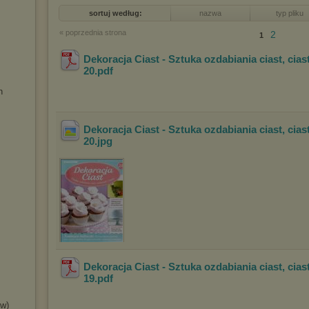
sortuj według:
nazwa
typ pliku
« poprzednia strona
2
1
Dekoracja Ciast - Sztuka ozdabiania ciast, cias
20
.pdf
h
Dekoracja Ciast - Sztuka ozdabiania ciast, cias
20
.jpg
Dekoracja Ciast - Sztuka ozdabiania ciast, cias
19
.pdf
ów)