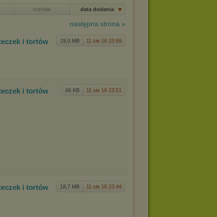
rozmiar
data dodania
następna strona »
tec
zek i tortów
19,0 MB
11 sie 16 23:59
tec
zek i tortów
66 KB
11 sie 16 23:51
tec
zek i tortów
18,7 MB
11 sie 16 23:44