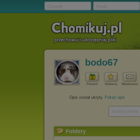
Chomik
Hasło
bodo67
Prezent
Ulubiony
Wiadomość
Opis został ukryty.
Pokaż opis
Szukaj plików
Foldery