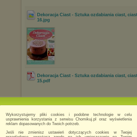
Dekoracja Ciast - Sztuka ozdabiania ciast, cias
16
.jpg
Dekoracja Ciast - Sztuka ozdabiania ciast, cias
15
.pdf
Dekoracja Ciast - Sztuka ozdabiania ciast, cias
15
.jpg
Wykorzystujemy pliki cookies i podobne technologie w celu
usprawnienia korzystania z serwisu Chomikuj.pl oraz wyświetlenia
reklam dopasowanych do Twoich potrzeb.
Jeśli nie zmienisz ustawień dotyczących cookies w Twojej
przeglądarce, wyrażasz zgodę na ich umieszczanie na Twoim