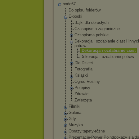
bodo67
Do opisu folderów
E-booki
Bajki dla dorosłych
Czasopisma zagraniczne
Czsopisma polskie
Dekoracja i ozdabianie ciast i innyc
potraw
Dekoracja i ozdabianie ciast
Dekoracja i ozdabianie potraw
Dla Dzieci
Fotografia
Książki
Ogród,Rośliny
Przepisy
Zdrowie
Zwierzęta
Filmiki
Galeria
Gify
Muzyka
Obrazy,tapety-róż
ne
Prezentacje-Power Point(pokazy slajd