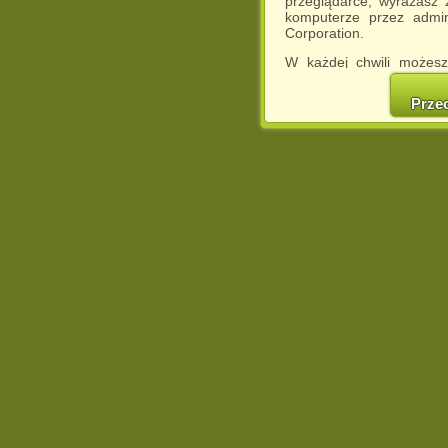
przeglądarce, wyrażasz
komputerze przez admin
Corporation.
W każdej chwili możesz
cookies w swojej przeglą
w naszej Pol
Prze
http://chomikuj.pl/Polity
Jednocześnie informuje
może spowodować ogr
Chomikuj.pl.
W przypadku braku twojej
prosimy o opuszczenie se
Wykorzystanie plików c
(dostosowanie reklam do
działań marketingowych).
Wyrażenie sprzeciwu spo
będzie dopasowana do Tw
wyświetlona przypadkowo
Istnieje możliwość zmian
sposób uniemożliwiając
urządzeniu końcowym. M
dokonując odpowiednich
internetowej.