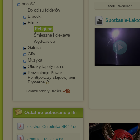
bodo67
sortuj według:
Do opisu folderów
E-booki
Spotkanie-Lekt
Filmiki
Religijne
Śmieszne i ciekawe
Wędkarskie
Galeria
Gify
Muzyka
Obrazy,tapety-róż
ne
Prezentacje-Power
Point(pokazy slajdów) point
Prywatne
Pokazuj foldery i treści
Ostatnio pobierane pliki
Leksykon Ogrodnika NR 17.pdf
Bieganie_02_2014.pdf