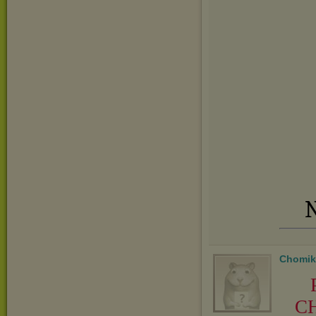
N
Chomik
CH