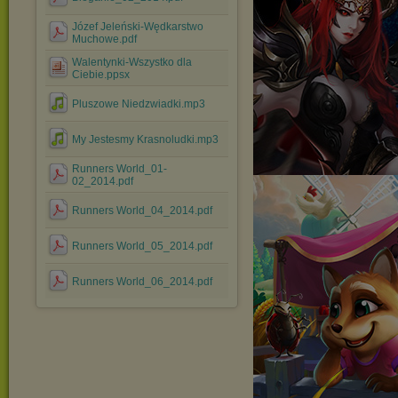
Józef Jeleński-Wędkarstwo
Muchowe.pdf
Walentynki-Wszystko dla
Ciebie.ppsx
Pluszowe Niedzwiadki.mp3
My Jestesmy Krasnoludki.mp3
Runners World_01-
02_2014.pdf
Runners World_04_2014.pdf
Runners World_05_2014.pdf
Runners World_06_2014.pdf