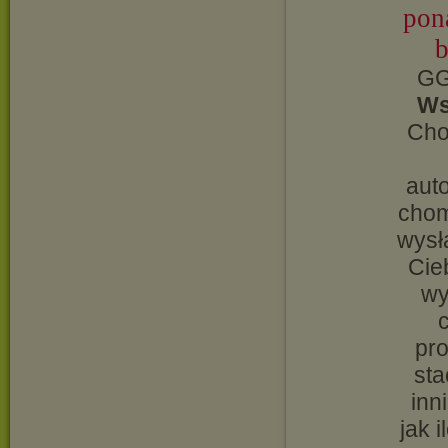
pon
b
GG
Ws
Cho
aut
chom
wysł
Cie
wy
pr
sta
inn
jak 