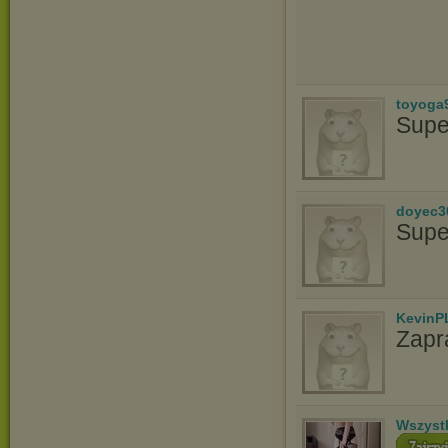
toyoga
Supe
doyec3
Supe
KevinP
Zapr
Wszyst