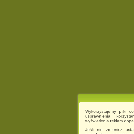
Wykorzystujemy pliki c
usprawnienia korzyst
wyświetlenia reklam dop
Jeśli nie zmienisz ust