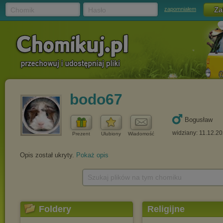
Chomik
Hasło
zapomniałem
bodo67
Bogusław
widziany: 11.12.2
Prezent
Ulubiony
Wiadomość
Opis został ukryty.
Pokaż opis
Szukaj plików na tym chomiku
Foldery
Religijne