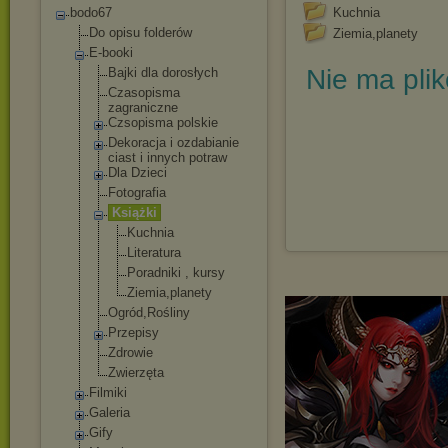
bodo67
Kuchnia
Do opisu folderów
Ziemia,planety
E-booki
Nie ma pli
Bajki dla dorosłych
Czasopisma
zagraniczne
Czsopisma polskie
Dekoracja i ozdabianie
ciast i innych potraw
Dla Dzieci
Fotografia
Książki
Kuchnia
Literatura
Poradniki , kursy
Ziemia,plan
ety
Ogród,Rośliny
Przepisy
Zdrowie
Zwierzęta
Filmiki
Galeria
Gify