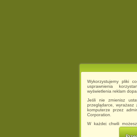
Wykorzystujemy pliki c
usprawnienia korzyst
wyświetlenia reklam dop
Jeśli nie zmienisz ust
przeglądarce, wyrażasz
komputerze przez admin
Corporation.
W każdej chwili możesz
cookies w swojej przeglą
w naszej Pol
Prze