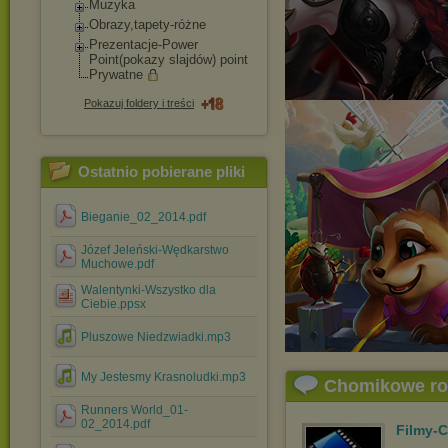
Muzyka
Obrazy,tapety-róż
ne
Prezentacje-Power
Point(pokazy slajdów) point
Prywatne
Pokazuj foldery i treści
Ostatnio pobierane pliki
Bieganie_02_2014.pdf
Józef Jeleński-Wędkarstwo
Muchowe.pdf
Walentynki-Wszystko dla
Ciebie.ppsx
Pluszowe Niedzwiadki.mp3
My Jestesmy Krasnoludki.mp3
Chomikowe r
Runners World_01-
02_2014.pdf
Filmy-