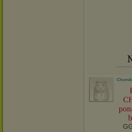
N
Chomik
CH
pon
b
GG