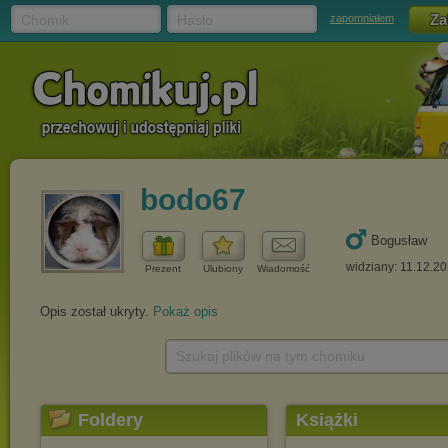
Chomik
Hasło
zapomniałem
bodo67
Bogusław
widziany: 11.12.2
Prezent
Ulubiony
Wiadomość
Opis został ukryty.
Pokaż opis
Szukaj plików na tym chomiku
Foldery
Książki