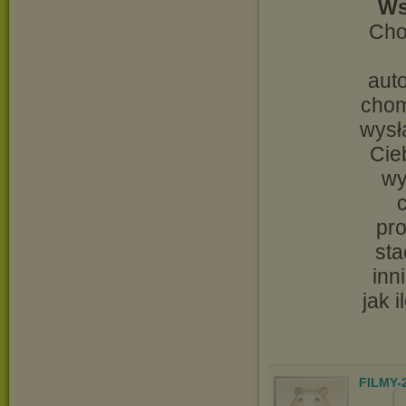
Ws
Cho
aut
chom
wysł
Cie
wy
pr
sta
inn
jak 
FILMY-