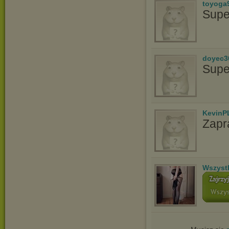
toyoga
Supe
doyec3
Supe
KevinP
Zapr
Wszyst