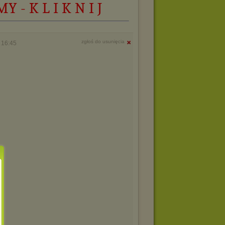
 - K L I K N I J
zgłoś do usunięcia
 16:45