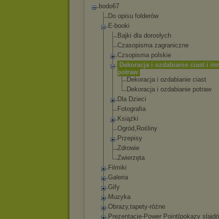
bodo67
Do opisu folderów
E-booki
Bajki dla dorosłych
Czasopisma zagraniczne
Czsopisma polskie
Dekoracja i ozdabianie ciast i in
potraw
Dekoracja i ozdabianie ciast
Dekoracja i ozdabianie potraw
Dla Dzieci
Fotografia
Książki
Ogród,Rośliny
Przepisy
Zdrowie
Zwierzęta
Filmiki
Galeria
Gify
Muzyka
Obrazy,tapety-róż
ne
Prezentacje-Power Point(pokazy slajd