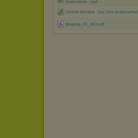
(Instrumenta....mp3
Hannah Montana - Que Sera (Instrumental
Bieganie_03_2014.pdf