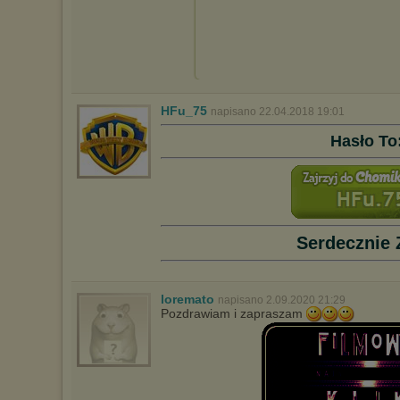
HFu_75
napisano 22.04.2018 19:01
Hasło To
Serdecznie 
loremato
napisano 2.09.2020 21:29
Pozdrawiam i zapraszam