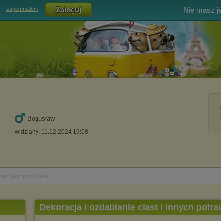
Nie masz j
zapomniałem
Bogusław
widziany: 11.12.2024 19:08
 na tym chomiku
Dekoracja i ozdabianie ciast i innych potr