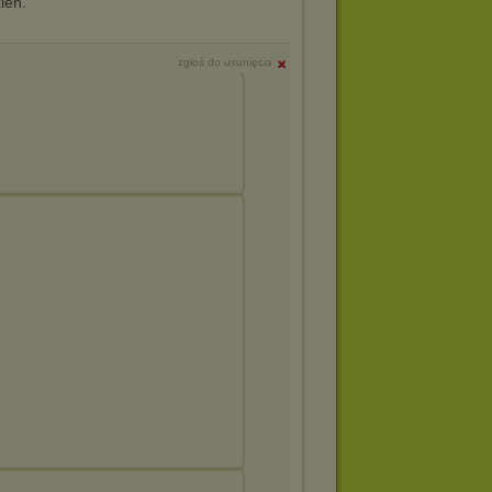
ień.
zgłoś do usunięcia