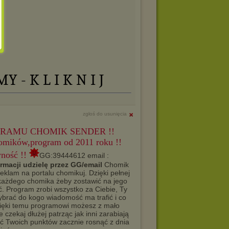
 - K L I K N I J
zgłoś do usunięcia
RAMU CHOMIK SENDER !!
omików,program od 2011 roku !!
wność !!
GG:39444612 email :
rmacji udzielę przez GG/email
Chomik
eklam na portalu chomikuj. Dzięki pełnej
 każdego chomika żeby zostawić na jego
. Program zrobi wszystko za Ciebie, Ty
wybrać do kogo wiadomość ma trafić i co
 Dzięki temu programowi możesz z mało
czekaj dłużej patrząc jak inni zarabiają
ść Twoich punktów zacznie rosnąć z dnia