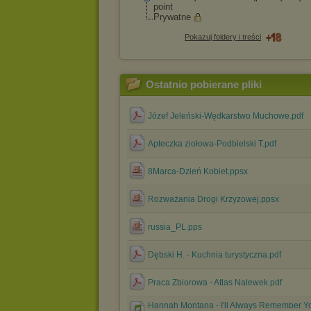
point
Prywatne
Pokazuj foldery i treści
Ostatnio pobierane pliki
Józef Jeleński-Wędkarstwo Muchowe.pdf
Apteczka ziołowa-Podbielski T.pdf
8Marca-Dzień Kobiet.ppsx
Rozważania Drogi Krzyzowej.ppsx
russia_PL.pps
Dębski H. - Kuchnia turystyczna.pdf
Praca Zbiorowa - Atlas Nalewek.pdf
Hannah Montana - I'll Always Remember Y