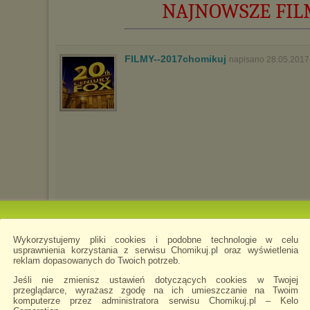
NAJNOWSZE FILMY
FILMY--2017chomikuj
napisano 28.05.2017
Wykorzystujemy pliki cookies i podobne technologie w celu
usprawnienia korzystania z serwisu Chomikuj.pl oraz wyświetlenia
reklam dopasowanych do Twoich potrzeb.
Jeśli nie zmienisz ustawień dotyczących cookies w Twojej
przeglądarce, wyrażasz zgodę na ich umieszczanie na Twoim
komputerze przez administratora serwisu Chomikuj.pl – Kelo