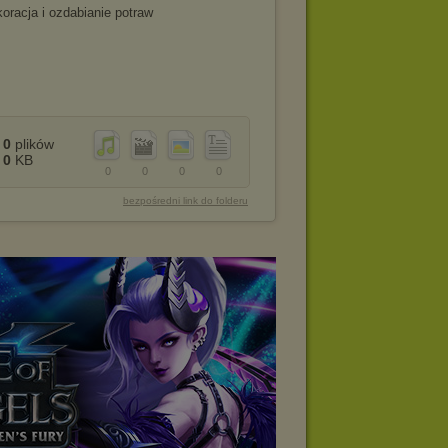
oracja i ozdabianie potraw
0
plików
0
KB
0
0
0
0
bezpośredni link do folderu