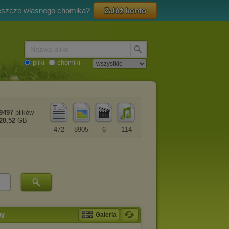
eszcze własnego chomika?
Załóż konto
Nazwa pliku
pliki
chomiki
9497
plików
20,52
GB
472
8905
6
114
aw
Galeria