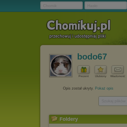
Chomik
Hasło
bodo67
Prezent
Ulubiony
Wiadomość
Opis został ukryty.
Pokaż opis
Szukaj plików
Foldery