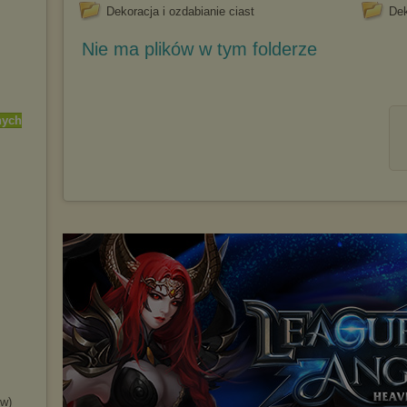
Dekoracja i ozdabianie ciast
Dek
Nie ma plików w tym folderze
nych
ów)