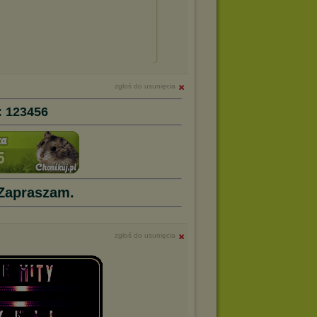
zgłoś do usunięcia
: 123456
Zapraszam.
zgłoś do usunięcia