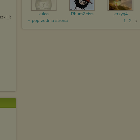
kulca
RhumZeiss
jerzyg4
szki_it
« poprzednia strona
1
2
3