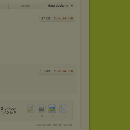
rozmiar
data dodania
17 KB
25 lut 14 0:58
1,6 MB
25 lut 14 0:58
2
plików
1,62
MB
0
0
1
0
bezpośredni link do folderu