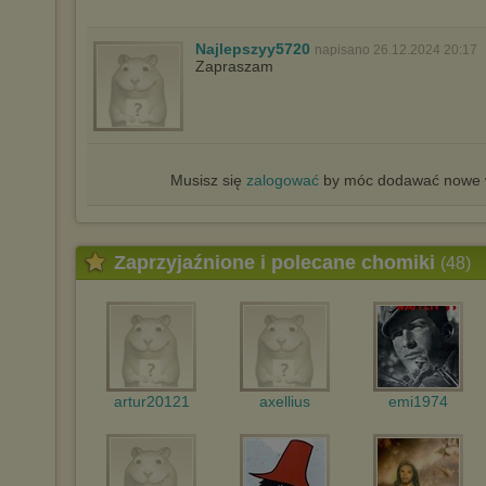
Najlepszyy5720
napisano 26.12.2024 20:17
Zapraszam
Musisz się
zalogować
by móc dodawać nowe w
Zaprzyjaźnione i polecane chomiki
(48)
artur20121
axellius
emi1974