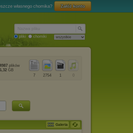
eszcze własnego chomika?
Załóż konto
Nazwa pliku
pliki
chomiki
4987
plików
6,32
GB
7
2754
1
0
Galeria