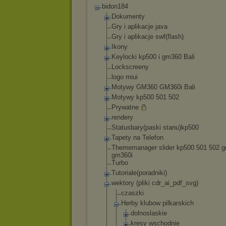
bidon184
Dokumenty
Gry i aplikacje java
Gry i aplikacje swf(flash)
Ikony
Keylocki kp500 i gm360 Bali
Lockscreeny
logo miui
Motywy GM360 GM360i Bali
Motywy kp500 501 502
Prywatne
rendery
Statusbary(paski stanu)kp500
Tapety na Telefon
Thememanager slider kp500 501 502 
gm360i
Turbo
Tutoriale(poradni
ki)
wektory (pliki cdr_ai_pdf_svg)
czaszki
Herby klubow pilkarskich
dolnoslaski
e
kresy wschodnie