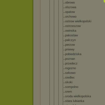
obrowo
olszowa
opatow
orchowo
ostrow wielkopo
lski
ostrzesz
ow
owinska
pakoslaw
palczyn
perzow
pniewy
pobiedzi
ska
poznan
przedecz
rogozno
sekowo
siedlec
skoki
sompolno
srem
sroda wielkopo
lska
stara lubianka