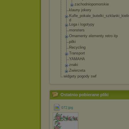
zachodniopo
morskie
klauny jokery
Kufle_pokale_b
utelki_szklank
i_kieli
d
Loga i logotypy
monsters
Ornamenty elementy retro itp
pilki
Recycling
Transport
YAMAHA
znaki
Zwierzeta
widgety pogody swf
Ostatnio pobierane pliki
072.jpg