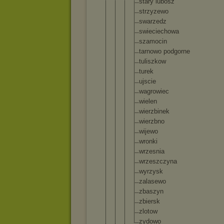
stary lubosz
strzyzew
o
swarzedz
swieciec
howa
szamocin
tarnowo podgorne
tuliszko
w
turek
ujscie
wagrowie
c
wielen
wierzbin
ek
wierzbno
wijewo
wronki
wrzesnia
wrzeszcz
yna
wyrzysk
zalasewo
zbaszyn
zbiersk
zlotow
zydowo