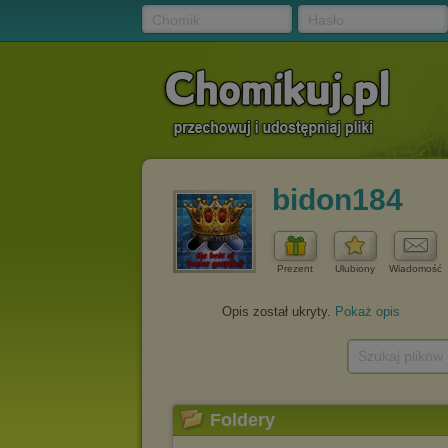
Chomik
Hasło
bidon184
Prezent
Ulubiony
Wiadomość
Opis został ukryty.
Pokaż opis
Szukaj plików
Foldery