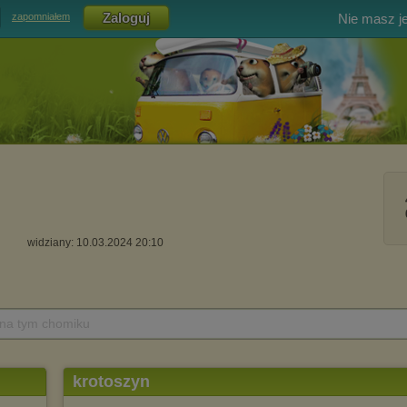
Nie masz j
zapomniałem
widziany: 10.03.2024 20:10
 na tym chomiku
krotoszyn