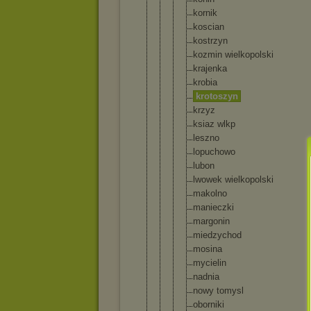
kornik
koscian
kostrzyn
kozmin wielkopo
lski
krajenka
krobia
krotoszy
n
krzyz
ksiaz wlkp
leszno
lopuchow
o
lubon
lwowek wielkopo
lski
makolno
manieczk
i
margonin
miedzych
od
mosina
mycielin
nadnia
nowy tomysl
oborniki