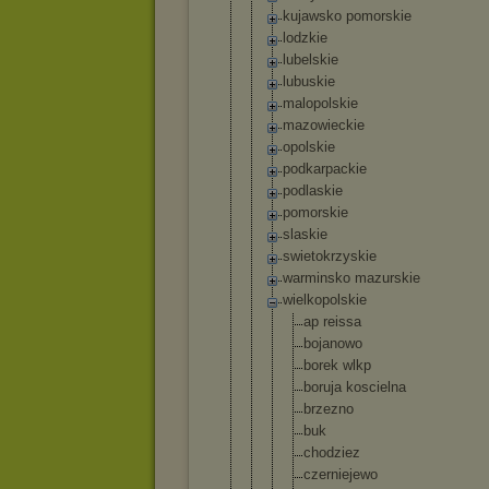
kujawsko pomorskie
lodzkie
lubelskie
lubuskie
malopolskie
mazowieckie
opolskie
podkarpacki
e
podlaskie
pomorskie
slaskie
swietokrzys
kie
warminsko mazurskie
wielkopolsk
ie
ap reissa
bojanowo
borek wlkp
boruja koscieln
a
brzezno
buk
chodziez
czerniej
ewo