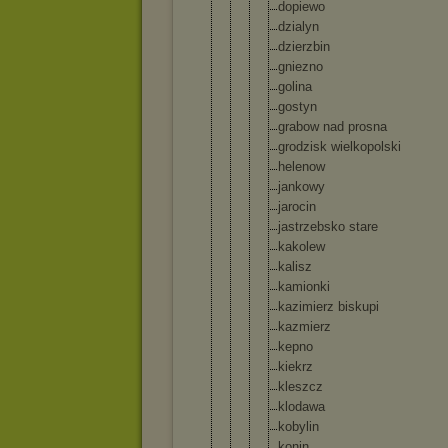
dopiewo
dzialyn
dzierzbi
n
gniezno
golina
gostyn
grabow nad prosna
grodzisk wielkopo
lski
helenow
jankowy
jarocin
jastrzeb
sko stare
kakolew
kalisz
kamionki
kazimier
z biskupi
kazmierz
kepno
kiekrz
kleszcz
klodawa
kobylin
konin