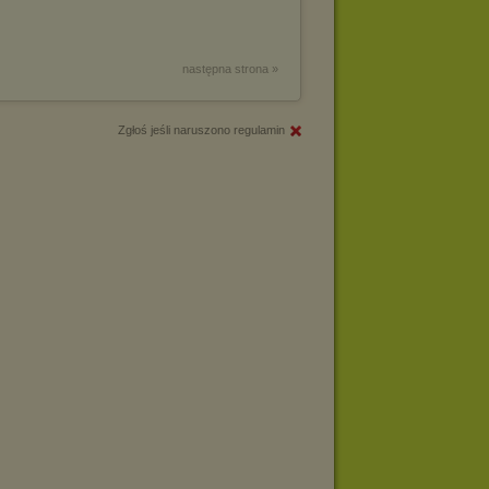
następna strona »
Zgłoś jeśli naruszono regulamin