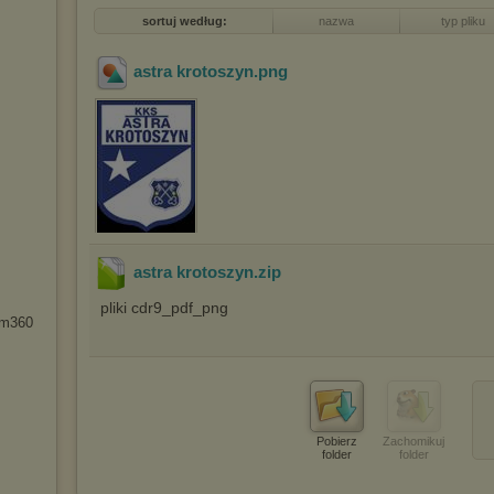
sortuj według:
nazwa
typ pliku
astra krotoszyn
.png
astra krotoszyn
.zip
pliki cdr9_pdf_png
gm360
Pobierz
Zachomikuj
folder
folder