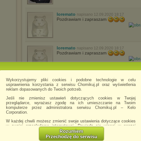
loremato
napisano 12.09.2020 18:17
Pozdrawiam i zapraszam
loremato
napisano 12.09.2020 18:17
Pozdrawiam i zapraszam
Wykorzystujemy pliki cookies i podobne technologie w celu
karopana
napisano 17.10.2021 11:18
usprawnienia korzystania z serwisu Chomikuj.pl oraz wyświetlenia
POZDRAWIAM I ZAPRASZAM ...K
reklam dopasowanych do Twoich potrzeb.
HITY
Jeśli nie zmienisz ustawień dotyczących cookies w Twojej
przeglądarce, wyrażasz zgodę na ich umieszczanie na Twoim
komputerze przez administratora serwisu Chomikuj.pl – Kelo
Corporation.
W każdej chwili możesz zmienić swoje ustawienia dotyczące cookies
w swojej przeglądarce internetowej. Dowiedz się więcej w naszej
Polityce Prywatności -
http://chomikuj.pl/PolitykaPrywatnosci.aspx
.
Rozumiem
Przechodzę do serwisu
Jednocześnie informujemy że zmiana ustawień przeglądarki może