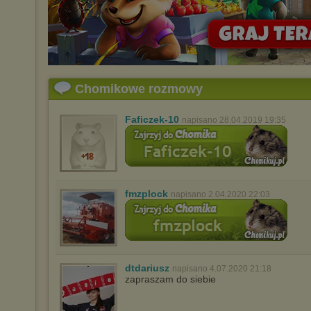
Chomikowe rozmowy
Faficzek-10
napisano 28.04.2019 19:35
fmzplock
napisano 2.04.2020 22:03
dtdariusz
napisano 4.07.2020 21:18
zapraszam do siebie