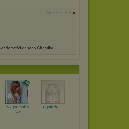
zgłoś do usunięcia
iadomości do tego Chomika.
wagnerka95
agnieHacz
95