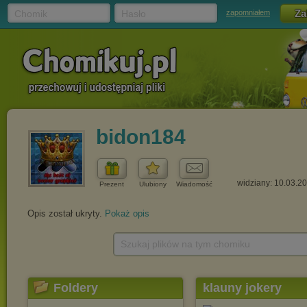
Chomik
Hasło
zapomniałem
bidon184
widziany: 10.03.2
Prezent
Ulubiony
Wiadomość
Opis został ukryty.
Pokaż opis
Szukaj plików na tym chomiku
Foldery
klauny jokery