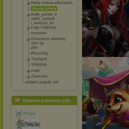
Herby klubow pilkarskich
klauny jokery
Kufle_pokale_b
utelki_szklank
i_kieliszki_it
d
Loga i logotypy
monsters
Ornamenty elementy
retro itp
pilki
Recycling
Transport
YAMAHA
znaki
Zwierzeta
widgety pogody swf
Ostatnio pobierane pliki
072.jpg