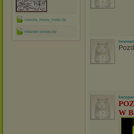
czaszka_heavy_metal.zip
miliarder pniewy.zip
lorema
Pozd
karopa
POZ
W B