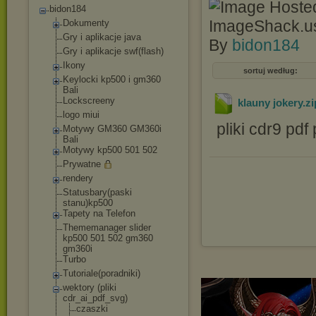
bidon184
Dokumenty
Gry i aplikacje java
By
bidon184
Gry i aplikacje swf(flash)
Ikony
sortuj według:
Keylocki kp500 i gm360
Bali
Lockscreeny
klauny jokery
.z
logo miui
pliki cdr9 pdf
Motywy GM360 GM360i
Bali
Motywy kp500 501 502
Prywatne
rendery
Statusbary(paski
stanu)kp500
Tapety na Telefon
Thememanager slider
kp500 501 502 gm360
gm360i
Turbo
Tutoriale(poradni
ki)
wektory (pliki
cdr_ai_pdf_svg)
czaszki