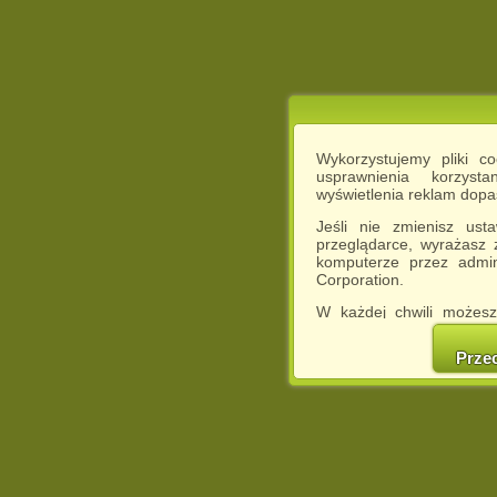
Wykorzystujemy pliki c
usprawnienia korzyst
wyświetlenia reklam dop
Jeśli nie zmienisz ust
przeglądarce, wyrażasz
komputerze przez admin
Corporation.
W każdej chwili możesz
cookies w swojej przeglą
w naszej Pol
Prze
http://chomikuj.pl/Polity
Jednocześnie informuje
może spowodować ogr
Chomikuj.pl.
W przypadku braku twojej
prosimy o opuszczenie se