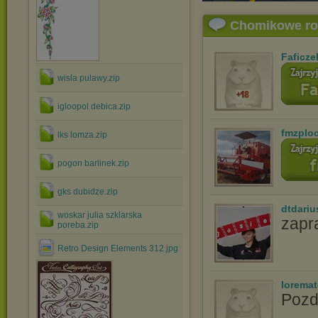
Chomikowe r
Faficze
wisla pulawy.zip
igloopol debica.zip
fmzplo
lks lomza.zip
pogon barlinek.zip
gks dubidze.zip
dtdariu
woskar julia szklarska
zapr
poreba.zip
Retro Design Elements 312.jpg
lorema
Pozd