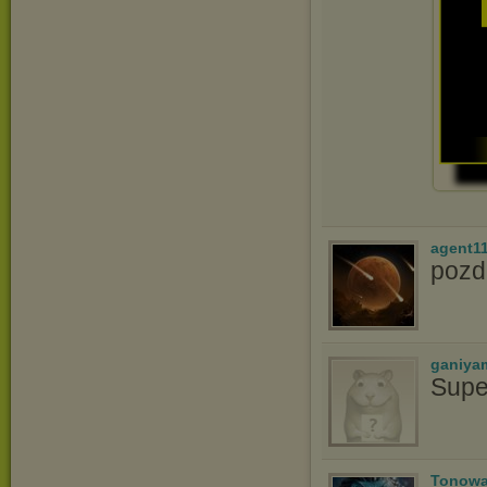
agent1
pozd
ganiya
Supe
Tonowa