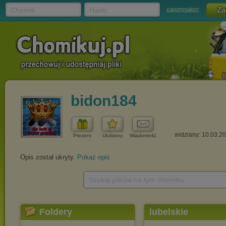
Chomik
Hasło
zapomniałem
bidon184
widziany: 10.03.2
Prezent
Ulubiony
Wiadomość
Opis został ukryty.
Pokaż opis
Szukaj plików na tym chomiku
Foldery
lubelskie