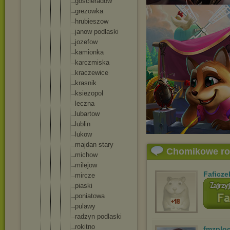
gosciera
dow
grezowka
hrubiesz
ow
janow podlaski
jozefow
kamionka
karczmis
ka
kraczewi
ce
krasnik
ksiezopo
l
leczna
lubartow
lublin
lukow
majdan stary
Chomikowe r
michow
milejow
Faficze
mircze
piaski
poniatow
a
pulawy
radzyn podlaski
rokitno
fmzplo