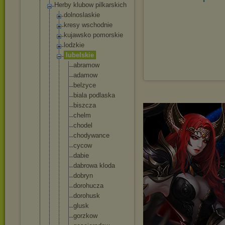
Herby klubow pilkarskich
dolnoslaski
e
kresy wschodnie
kujawsko pomorskie
lodzkie
lubelskie
abramow
adamow
belzyce
biala podlaska
biszcza
chelm
chodel
chodywan
ce
cycow
dabie
dabrowa kloda
dobryn
dorohucz
a
dorohusk
glusk
gorzkow