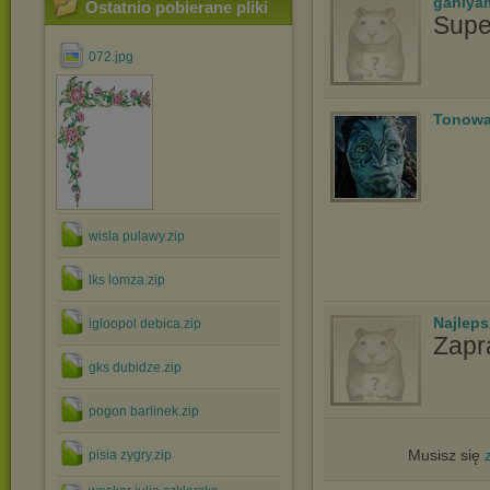
ganiya
Ostatnio pobierane pliki
Supe
072.jpg
Tonowa
wisla pulawy.zip
lks lomza.zip
Najlep
igloopol debica.zip
Zapr
gks dubidze.zip
pogon barlinek.zip
Musisz się
pisia zygry.zip