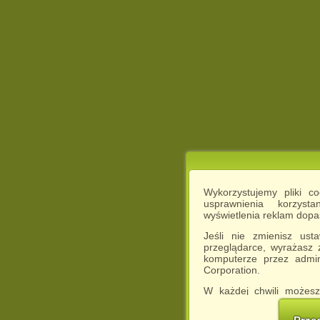
Wykorzystujemy pliki c
usprawnienia korzyst
wyświetlenia reklam dop
Jeśli nie zmienisz ust
przeglądarce, wyrażasz
komputerze przez admin
Corporation.
W każdej chwili możesz
cookies w swojej przeglą
w naszej Pol