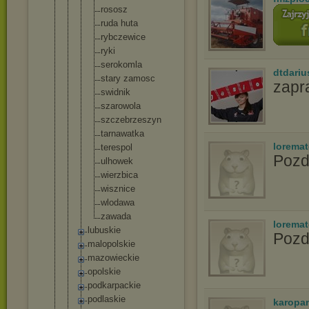
rososz
ruda huta
rybczewi
ce
ryki
serokoml
a
dtdariu
stary zamosc
zapr
swidnik
szarowol
a
szczebrz
eszyn
tarnawat
ka
lorema
terespol
Pozd
ulhowek
wierzbic
a
wisznice
wlodawa
zawada
lorema
lubuskie
Pozd
malopolskie
mazowieckie
opolskie
podkarpacki
e
podlaskie
karopa