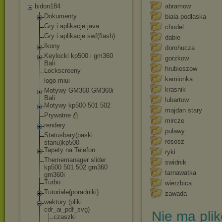
bidon184
abramow
Dokumenty
biala podlaska
Gry i aplikacje java
chodel
Gry i aplikacje swf(flash)
dabie
Ikony
dorohucza
Keylocki kp500 i gm360
gorzkow
Bali
hrubieszow
Lockscreeny
kamionka
logo miui
krasnik
Motywy GM360 GM360i
Bali
lubartow
Motywy kp500 501 502
majdan stary
Prywatne
mircze
rendery
pulawy
Statusbary(paski
rososz
stanu)kp500
Tapety na Telefon
ryki
Thememanager slider
swidnik
kp500 501 502 gm360
tarnawatka
gm360i
Turbo
wierzbica
Tutoriale(poradni
ki)
zawada
wektory (pliki
cdr_ai_pdf_svg)
Nie ma pli
czaszki