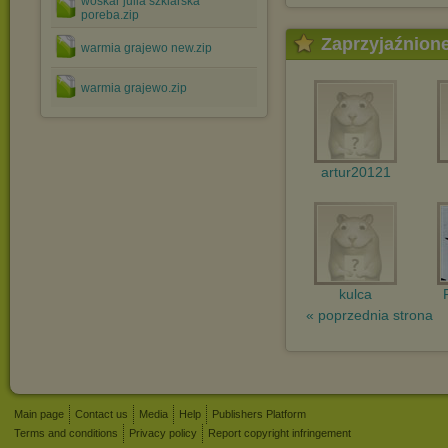
woskar julia szklarska
poreba.zip
Zaprzyjaźnion
warmia grajewo new.zip
warmia grajewo.zip
artur20121
kulca
« poprzednia strona
Main page
Contact us
Media
Help
Publishers Platform
Terms and conditions
Privacy policy
Report copyright infringement