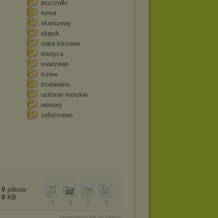
pszczolki
rumia
skarszewy
slupsk
stara kiszewa
stezyca
swarzewo
tczew
trzebielino
ustronie morskie
wesiory
zelistrzewo
0
plików
0
KB
0
0
0
0
bezpośredni link do folderu