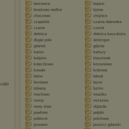
biesowice
bojano
bruskowo wielkie
bytow
choczewo
chojnice
czapielsk
czarna dabrowka
czarne
czersk
debnica
debnica kaszubska
dlugie pole
dzierzgon
gdansk
gdynia
karsin
kartuzy
kielpino
klasztorek
koleczkowo
korzeniewo
kowale
krokowa
lebno
lebork
lesniewo
lezno
gm360
lubiana
luzino
mechowo
miastko
mosty
mrzezino
nowy staw
objazda
pawlowo
pelplin
poblocie
polchowo
prusewo
pruszcz gdanski