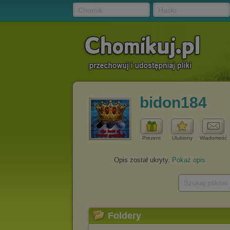
Chomik
Hasło
bidon184
Prezent
Ulubiony
Wiadomość
Opis został ukryty.
Pokaż opis
Szukaj plików
Foldery