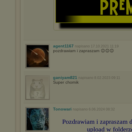
agent1167
napisano 17.10.2021 11:19
pozdrawiam i zapraszam 😊😊😊
ganiyam821
napisano 8.02.2023 09:11
Super chomik
Tonowari
napisano 6.06.2024 08:32
Pozdrawiam i zapraszam d
upload w folderz