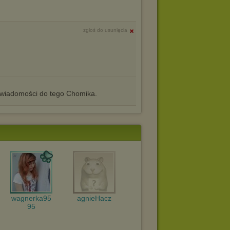
zgłoś do usunięcia
iadomości do tego Chomika.
wagnerka95
agnieHacz
95