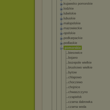
kujawsko pomorskie
lodzkie
lubelskie
lubuskie
malopolskie
mazowieckie
opolskie
podkarpacki
e
podlaskie
pomorskie
biesowic
e
bojano
bozepole wielkie
bruskowo wielkie
bytow
chlapowo
choczewo
chojnice
chwaszcz
yno
czapiels
k
czarna dabrowka
czarna woda