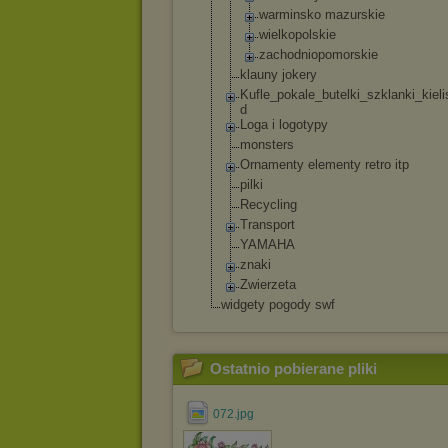
warminsko mazurskie
wielkopolsk
ie
zachodniopo
morskie
klauny jokery
Kufle_pokale_b
utelki_szklank
i_kieli
d
Loga i logotypy
monsters
Ornamenty elementy retro itp
pilki
Recycling
Transport
YAMAHA
znaki
Zwierzeta
widgety pogody swf
Ostatnio pobierane pliki
072.jpg