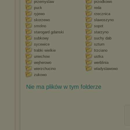
przemyslaw
przodkowo
puck
reda
ryjewo
rzecznica
skorzewo
slawoszyno
smolno
sopot
starogard gdanski
starzyno
subkowy
suchy dab
sycewice
sztum
trabki wielkie
trzciano
uniechow
ustka
wejherowo
werblinia
wierzchucino
wladyslawowo
zukowo
Nie ma plików w tym folderze