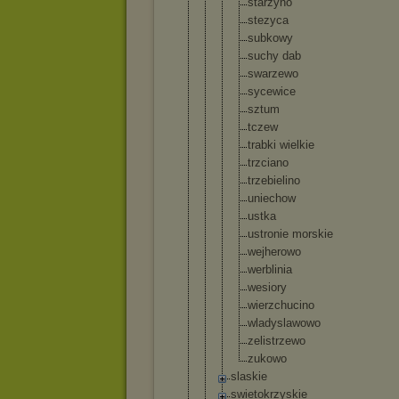
starzyno
stezyca
subkowy
suchy dab
swarzewo
sycewice
sztum
tczew
trabki wielkie
trzciano
trzebiel
ino
uniechow
ustka
ustronie morskie
wejherow
o
werblini
a
wesiory
wierzchu
cino
wladysla
wowo
zelistrz
ewo
zukowo
slaskie
swietokrzys
kie