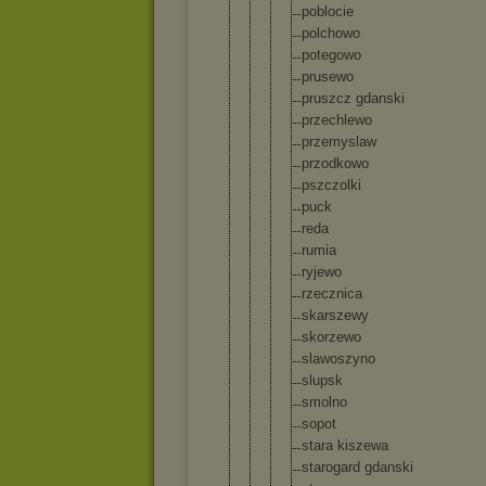
poblocie
polchowo
potegowo
prusewo
pruszcz gdanski
przechle
wo
przemysl
aw
przodkow
o
pszczolk
i
puck
reda
rumia
ryjewo
rzecznic
a
skarszew
y
skorzewo
slawoszy
no
slupsk
smolno
sopot
stara kiszewa
starogar
d gdanski