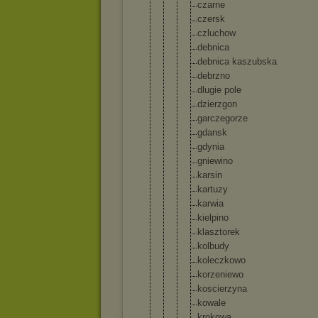
czarne
czersk
czluchow
debnica
debnica kaszubsk
a
debrzno
dlugie pole
dzierzgo
n
garczego
rze
gdansk
gdynia
gniewino
karsin
kartuzy
karwia
kielpino
klasztor
ek
kolbudy
koleczko
wo
korzenie
wo
koscierz
yna
kowale
krokowa