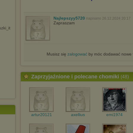
Najlepszyy5720
napisano 26.12.2024 20:17
Zapraszam
szki_it
Musisz się
zalogować
by móc dodawać nowe w
Zaprzyjaźnione i polecane chomiki
(48)
artur20121
axellius
emi1974