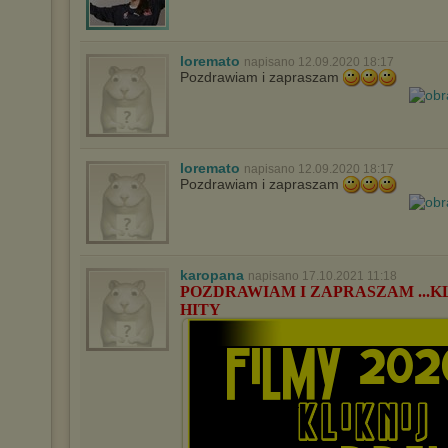
prosimy o opuszczenie serwisu chomikuj.pl.
Wykorzystanie plików cookies
przez
Zaufanych Partnerów
(dostosowanie reklam do Twoich potrzeb, analiza skuteczności działań
loremato
napisano 12.09.2020 18:17
marketingowych).
Pozdrawiam i zapraszam
Wyrażenie sprzeciwu spowoduje, że wyświetlana Ci reklama nie
będzie dopasowana do Twoich preferencji, a będzie to reklama
wyświetlona przypadkowo.
Istnieje możliwość zmiany ustawień przeglądarki internetowej w
loremato
sposób uniemożliwiający przechowywanie plików cookies na
napisano 12.09.2020 18:17
Pozdrawiam i zapraszam
urządzeniu końcowym. Można również usunąć pliki cookies,
dokonując odpowiednich zmian w ustawieniach przeglądarki
internetowej.
Pełną informację na ten temat znajdziesz pod adresem
http://chomikuj.pl/PolitykaPrywatnosci.aspx
.
karopana
napisano 17.10.2021 11:18
POZDRAWIAM I ZAPRASZAM ...K
HITY