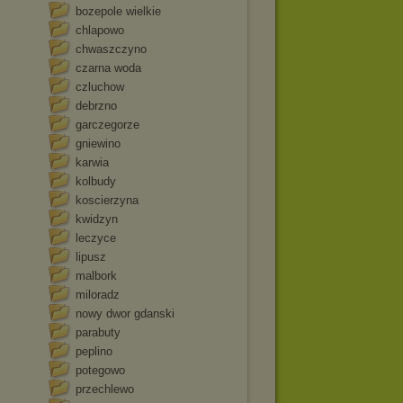
bozepole wielkie
chlapowo
chwaszczyno
czarna woda
czluchow
debrzno
garczegorze
gniewino
karwia
kolbudy
koscierzyna
kwidzyn
leczyce
lipusz
malbork
miloradz
nowy dwor gdanski
parabuty
peplino
potegowo
przechlewo