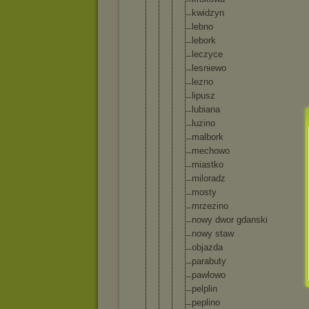
kwidzyn
lebno
lebork
leczyce
lesniewo
lezno
lipusz
lubiana
luzino
malbork
mechowo
miastko
miloradz
mosty
mrzezino
nowy dwor gdanski
nowy staw
objazda
parabuty
pawlowo
pelplin
peplino