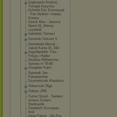
Sapkowski Andrzej -
Trylogia husycka
Schmitt Eric Emmanuel
- Pan Ibrahim i kwiaty
Koranu
Seeck Max - Jessica
Niemi 01_Wierny
czytelnik
Sekielski Tomasz
Severski Vincent V
Siembieda Maciej -
Jakub Kania 01_444
Sigurðardóttir Yrsa -
Freyja i Huldur
Skulska Wilhelmina -
Sprawa nr 78-68
Slaughter Karin
Śpiewak Jan -
Patopaństwo
Szymańczak Klaudiusz
Tokarczuk Olga
Tolkien JRR
Turton Stuart - Siedem
śmierci Evelyn
Hardcastle
Twardoch Szczepan -
Król
Vega Patryk - Złe Psy.