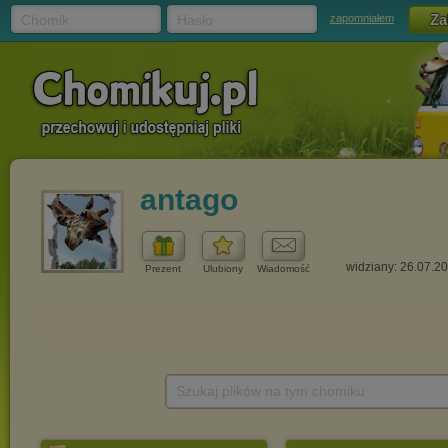
Chomik
Hasło
zapomniałem
antago
widziany: 26.07.2
Prezent
Ulubiony
Wiadomość
Szukaj plików na tym chomiku