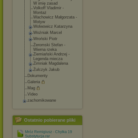
W imię zasad
Volkoff Vladimir -
Montaż
Wachowicz Małgorzata -
Motyw
Wolwowicz Katarzyna
Woźniak Marcel
Wroński Piotr
Żeromski Stefan -
Wierna rzeka
Ziemiański Andrzej -
Legenda miecza
Zimniak Magdalena
Żulczyk Jakub
Dokumenty
Galeria
Mag
Video
zachomikowane
Ostatnio pobierane pliki
Mróz Remigiusz - Chyłka 19
Substytucja.rar