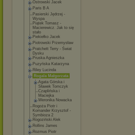
Ostrowski Jacek
Paris B A
Pasierski Jędrzej -
Wyspa
Piątek Tomasz -
Macierewicz. Jak to się
stało
Piekiełko Jacek
Piotrowski Przemysław
Pratchett Terry - Świat
Dysku
Pruska Agnieszka
Puzyńska Katarzyna
Riley Lucinda
Rogala Małgorzata
Agata Górska i
Sławek Tomczyk
Czaplińska i
Maciejka
Weronika Nowacka
Rogoża Piotr i
Komander Krzysztof -
Symbioza 2
Rogoziński Alek
Rollins James
Rozmus Piotr