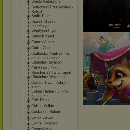
Bonda Katarzyna
Borkowski Przemysław -
Rytuał
Borlik Piotr
Brandt Charles -
Irlandczyk
Brejdygant Igor
Bunsch Karol
Camus Albert
Carter Chris
Cedlerska Paulina - Od
ognia piekielnego
Chandler Raymond
Child Lee - Jack
Reacher 29 Tajny raport
Chmielarz Wojciech
Cielesz Ewa - Zakryte
lustra
Coben Harlan - O krok
za daleko
Cole Daniel
Collins Wilkie
Costantini Roberto
Ćwiek Jakub
Ćwirlej Ryszard
Czornyj Max