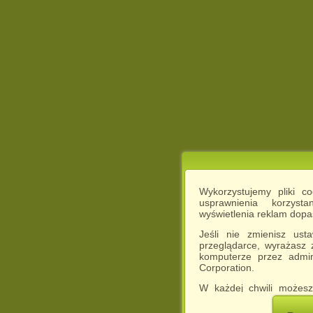
Wykorzystujemy pliki c
usprawnienia korzyst
wyświetlenia reklam dop
Jeśli nie zmienisz ust
przeglądarce, wyrażasz
komputerze przez admin
Corporation.
W każdej chwili możesz
cookies w swojej przeglą
w naszej Pol