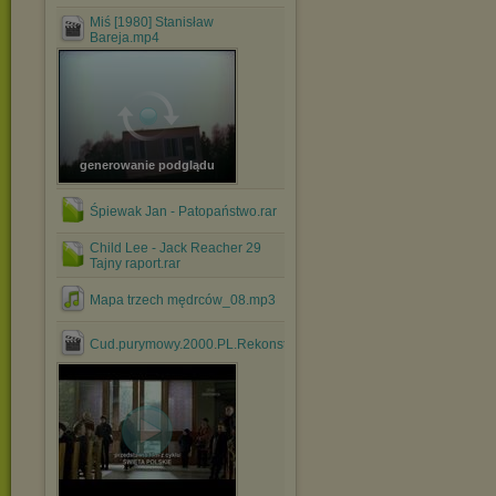
Miś [1980] Stanisław
Bareja.mp4
generowanie podglądu
Śpiewak Jan - Patopaństwo.rar
Child Lee - Jack Reacher 29
Tajny raport.rar
Mapa trzech mędrców_08.mp3
Cud.purymowy.2000.PL.Rekonstrukcja.cyfrowa.DVBTRIP.HVC....mk