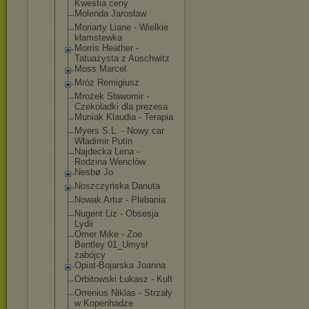
Kwestia ceny
Molenda Jarosław
Moriarty Liane - Wielkie
kłamstewka
Morris Heather -
Tatuażysta z Auschwitz
Moss Marcel
Mróz Remigiusz
Mrożek Sławomir -
Czekoladki dla prezesa
Muniak Klaudia - Terapia
Myers S.L. - Nowy car.
Władimir Putin
Najdecka Lena -
Rodzina Wenclów
Nesbø Jo
Noszczyńska Danuta
Nowak Artur - Plebania
Nugent Liz - Obsesja
Lydii
Omer Mike - Zoe
Bentley 01_Umysł
zabójcy
Opiat-Bojarska Joanna
Orbitowski Łukasz - Kult
Orrenius Niklas - Strzały
w Kopenhadze