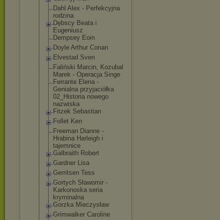
Dahl Alex - Perfekcyjna
rodzina
Dębscy Beata i
Eugeniusz
Dempsey Eoin
Doyle Arthur Conan
Elvestad Sven
Faliński Marcin, Kozubal
Marek - Operacja Singe
Ferrante Elena -
Genialna przyjaciółka
02_Historia nowego
nazwiska
Fitzek Sebastian
Follet Ken
Freeman Dianne -
Hrabina Harleigh i
tajemnice
Galbraith Robert
Gardner Lisa
Gerritsen Tess
Gortych Sławomir -
Karkonoska seria
kryminalna
Gorzka Mieczysław
Grimwalker Caroline