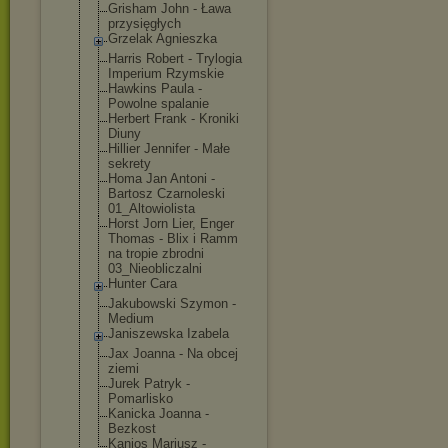
Grisham John - Ława
przysięgłych
Grzelak Agnieszka
Harris Robert - Trylogia
Imperium Rzymskie
Hawkins Paula -
Powolne spalanie
Herbert Frank - Kroniki
Diuny
Hillier Jennifer - Małe
sekrety
Homa Jan Antoni -
Bartosz Czarnoleski
01_Altowiolist
a
Horst Jorn Lier, Enger
Thomas - Blix i Ramm
na tropie zbrodni
03_Nieobliczal
ni
Hunter Cara
Jakubowski Szymon -
Medium
Janiszewska Izabela
Jax Joanna - Na obcej
ziemi
Jurek Patryk -
Pomarlisko
Kanicka Joanna -
Bezkost
Kanios Mariusz -