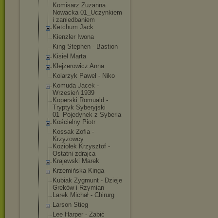
Komisarz Zuzanna
Nowacka 01_Uczynkiem
i zaniedbaniem
Ketchum Jack
Kienzler Iwona
King Stephen - Bastion
Kisiel Marta
Klejzerowicz Anna
Kolarzyk Paweł - Niko
Komuda Jacek -
Wrzesień 1939
Koperski Romuald -
Tryptyk Syberyjski
01_Pojedynek z Syberia
Kościelny Piotr
Kossak Zofia -
Krzyżowcy
Koziołek Krzysztof -
Ostatni zdrajca
Krajewski Marek
Krzemińska Kinga
Kubiak Zygmunt - Dzieje
Greków i Rzymian
Larek Michał - Chirurg
Larson Stieg
Lee Harper - Zabić