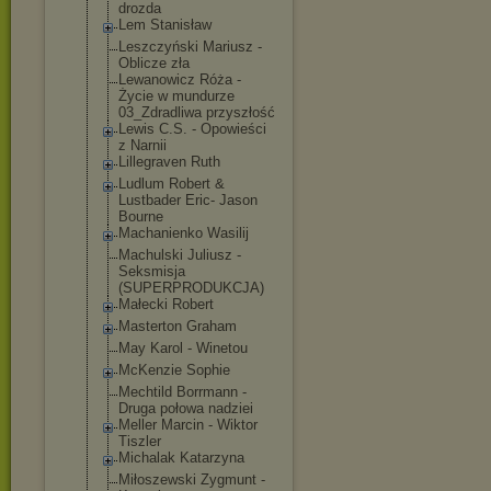
drozda
Lem Stanisław
Leszczyński Mariusz -
Oblicze zła
Lewanowicz Róża -
Życie w mundurze
03_Zdradliwa przyszłość
Lewis C.S. - Opowieści
z Narnii
Lillegraven Ruth
Ludlum Robert &
Lustbader Eric- Jason
Bourne
Machanienko Wasilij
Machulski Juliusz -
Seksmisja
(SUPERPRODUKCJ
A)
Małecki Robert
Masterton Graham
May Karol - Winetou
McKenzie Sophie
Mechtild Borrmann -
Druga połowa nadziei
Meller Marcin - Wiktor
Tiszler
Michalak Katarzyna
Miłoszewski Zygmunt -