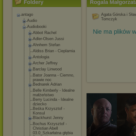
Foldery
Rogala Małgorzat
antago
Agata Górska i Sła
Tomczyk
Audio
Audiobooki
Nie ma plików w
Abbot Rachel
Adler-Olsen Jussi
Ahnhem Stefan
Aldiss Brian - Cieplarnia
Antologia
Archer Jeffrey
Barclay Linwood
Bator Joanna - Ciemno,
prawie noc
Bednarek Adrian
Belle Kimberly - Idealne
małżeństwo
Berry Lucinda - Idealne
dziecko
Beśka Krzysztof -
Konsul
Blackhurst Jenny
Bochus Krzysztof -
Christian Abell
03.0_Szkarłatn
a głębia