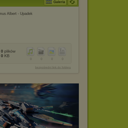
Galeria
us Albert - Upadek
0
plików
0
KB
0
0
0
0
bezpośredni link do folderu