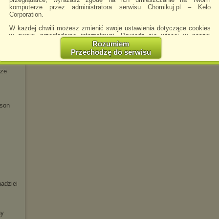
komputerze przez administratora serwisu Chomikuj.pl – Kelo
Corporation.
W każdej chwili możesz zmienić swoje ustawienia dotyczące cookies
w swojej przeglądarce internetowej. Dowiedz się więcej w naszej
Polityce Prywatności -
http://chomikuj.pl/PolitykaPrywatnosci.aspx
.
Rozumiem
Przechodzę do serwisu
Jednocześnie informujemy że zmiana ustawień przeglądarki może
spowodować ograniczenie korzystania ze strony Chomikuj.pl.
rze
W przypadku braku twojej zgody na akceptację cookies niestety
prosimy o opuszczenie serwisu chomikuj.pl.
Wykorzystanie plików cookies
przez
Zaufanych Partnerów
ason
(dostosowanie reklam do Twoich potrzeb, analiza skuteczności działań
marketingowych).
Wyrażenie sprzeciwu spowoduje, że wyświetlana Ci reklama nie
będzie dopasowana do Twoich preferencji, a będzie to reklama
wyświetlona przypadkowo.
Istnieje możliwość zmiany ustawień przeglądarki internetowej w
sposób uniemożliwiający przechowywanie plików cookies na
urządzeniu końcowym. Można również usunąć pliki cookies,
dokonując odpowiednich zmian w ustawieniach przeglądarki
adziei
internetowej.
Pełną informację na ten temat znajdziesz pod adresem
http://chomikuj.pl/PolitykaPrywatnosci.aspx
.
ny