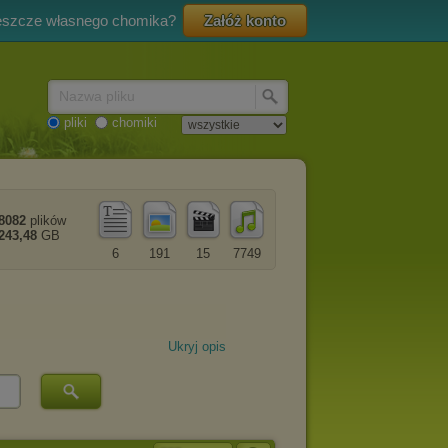
eszcze własnego chomika?
Załóż konto
Nazwa pliku
pliki
chomiki
8082
plików
243,48
GB
6
191
15
7749
Ukryj opis