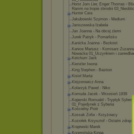
Horst Jorn Lier, Enger Thomas - Blix
Ramm na tropie zbrodni 03_Nieoblic
Hunter Cara
Jakubowski Szymon - Medium
Janiszewska Izabela
Jax Joanna - Na obcej ziemi
Jurek Patryk - Pomarlisko
Kanicka Joanna - Bezkost
Kanios Mariusz - Komisarz Zuzann
Nowacka 01_Uczynkiem i zaniedba
Ketchum Jack
Kienzler Iwona
King Stephen - Bastion
Kisiel Marta
Klejzerowicz Anna
Kolarzyk Paweł - Niko
Komuda Jacek - Wrzesień 1939
Koperski Romuald - Tryptyk Sybery
01_Pojedynek z Syberia
Kościelny Piotr
Kossak Zofia - Krzyżowcy
Koziołek Krzysztof - Ostatni zdrajc
Krajewski Marek
Krzemińska Kinga