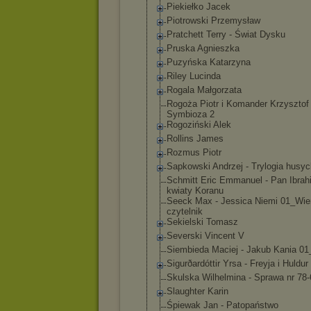
Piekiełko Jacek
Piotrowski Przemysław
Pratchett Terry - Świat Dysku
Pruska Agnieszka
Puzyńska Katarzyna
Riley Lucinda
Rogala Małgorzata
Rogoża Piotr i Komander Krzysztof 
Symbioza 2
Rogoziński Alek
Rollins James
Rozmus Piotr
Sapkowski Andrzej - Trylogia husy
Schmitt Eric Emmanuel - Pan Ibrah
kwiaty Koranu
Seeck Max - Jessica Niemi 01_Wie
czytelnik
Sekielski Tomasz
Severski Vincent V
Siembieda Maciej - Jakub Kania 01
Sigurðardóttir Yrsa - Freyja i Huldur
Skulska Wilhelmina - Sprawa nr 78-
Slaughter Karin
Śpiewak Jan - Patopaństwo