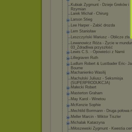
Kubiak Zygmunt - Dzieje Greków i
Rzymian
Larek Michał - Chirurg
Larson Stieg
Lee Harper - Zabić drozda
Lem Stanisław
Leszczyński Mariusz - Oblicze zła
Lewanowicz Róża - Życie w mundu
03_Zdradliwa przyszłość
Lewis C.S. - Opowieści z Narnii
Lillegraven Ruth
Ludlum Robert & Lustbader Eric- J
Bourne
Machanienko Wasilij
Machulski Juliusz - Seksmisja
(SUPERPRODUKCJ
A)
Małecki Robert
Masterton Graham
May Karol - Winetou
McKenzie Sophie
Mechtild Borrmann - Druga połowa n
Meller Marcin - Wiktor Tiszler
Michalak Katarzyna
Miłoszewski Zygmunt - Kwestia ce