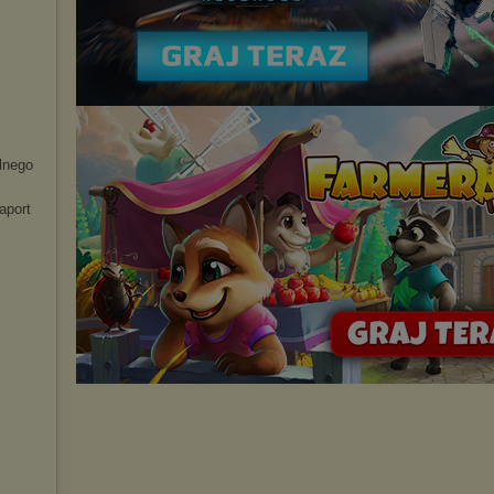
elnego
aport