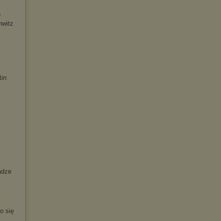
a
hwitz
tin
adze
o się