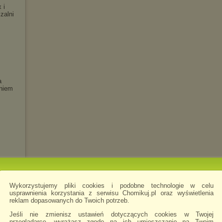
 i
zal
ni
a
niem
jski
Wykorzystujemy pliki cookies i podobne technologie w celu
usprawnienia korzystania z serwisu Chomikuj.pl oraz wyświetlenia
a
reklam dopasowanych do Twoich potrzeb.
Jeśli nie zmienisz ustawień dotyczących cookies w Twojej
przeglądarce, wyrażasz zgodę na ich umieszczanie na Twoim