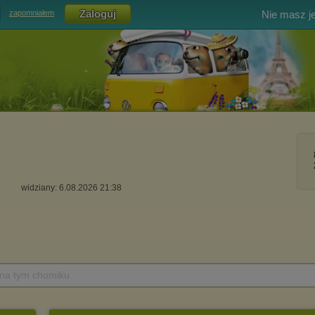
Nie masz j
zapomniałem
widziany: 6.08.2026 21:38
 na tym chomiku