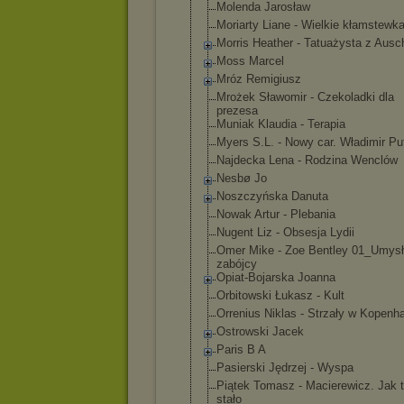
Molenda Jarosław
Moriarty Liane - Wielkie kłamstewk
Morris Heather - Tatuażysta z Ausc
Moss Marcel
Mróz Remigiusz
Mrożek Sławomir - Czekoladki dla
prezesa
Muniak Klaudia - Terapia
Myers S.L. - Nowy car. Władimir Pu
Najdecka Lena - Rodzina Wenclów
Nesbø Jo
Noszczyńska Danuta
Nowak Artur - Plebania
Nugent Liz - Obsesja Lydii
Omer Mike - Zoe Bentley 01_Umysł
zabójcy
Opiat-Bojarska Joanna
Orbitowski Łukasz - Kult
Orrenius Niklas - Strzały w Kopenh
Ostrowski Jacek
Paris B A
Pasierski Jędrzej - Wyspa
Piątek Tomasz - Macierewicz. Jak t
stało