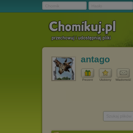
Chomik
Hasło
antago
Prezent
Ulubiony
Wiadomość
Szukaj plików