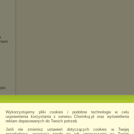
a
niem
jski
a
Wykorzystujemy pliki cookies i podobne technologie w celu
usprawnienia korzystania z serwisu Chomikuj.pl oraz wyświetlenia
reklam dopasowanych do Twoich potrzeb.
Jeśli nie zmienisz ustawień dotyczących cookies w Twojej
przeglądarce, wyrażasz zgodę na ich umieszczanie na Twoim