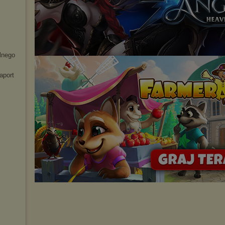
elnego
aport