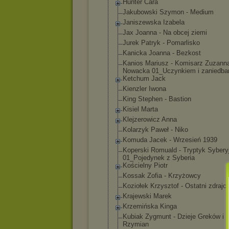
Hunter Cara
Jakubowski Szymon - Medium
Janiszewska Izabela
Jax Joanna - Na obcej ziemi
Jurek Patryk - Pomarlisko
Kanicka Joanna - Bezkost
Kanios Mariusz - Komisarz Zuzann
Nowacka 01_Uczynkiem i zaniedba
Ketchum Jack
Kienzler Iwona
King Stephen - Bastion
Kisiel Marta
Klejzerowicz Anna
Kolarzyk Paweł - Niko
Komuda Jacek - Wrzesień 1939
Koperski Romuald - Tryptyk Sybery
01_Pojedynek z Syberia
Kościelny Piotr
Kossak Zofia - Krzyżowcy
Koziołek Krzysztof - Ostatni zdrajc
Krajewski Marek
Krzemińska Kinga
Kubiak Zygmunt - Dzieje Greków i
Rzymian