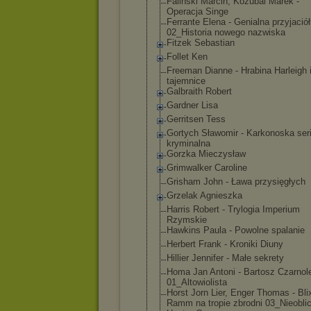
Faliński Marcin, Kozubal Marek -
Operacja Singe
Ferrante Elena - Genialna przyjació
02_Historia nowego nazwiska
Fitzek Sebastian
Follet Ken
Freeman Dianne - Hrabina Harleigh 
tajemnice
Galbraith Robert
Gardner Lisa
Gerritsen Tess
Gortych Sławomir - Karkonoska ser
kryminalna
Gorzka Mieczysław
Grimwalker Caroline
Grisham John - Ława przysięgłych
Grzelak Agnieszka
Harris Robert - Trylogia Imperium
Rzymskie
Hawkins Paula - Powolne spalanie
Herbert Frank - Kroniki Diuny
Hillier Jennifer - Małe sekrety
Homa Jan Antoni - Bartosz Czarnol
01_Altowiolist
a
Horst Jorn Lier, Enger Thomas - Blix
Ramm na tropie zbrodni 03_Nieoblic