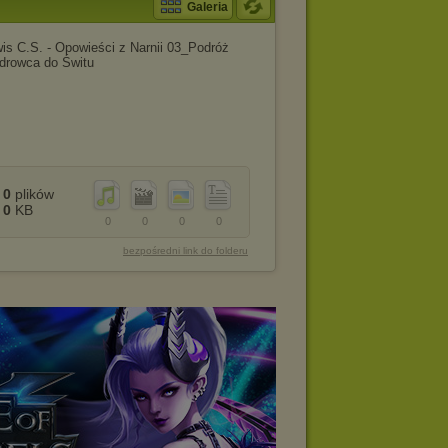
Galeria
is C.S. - Opowieści z Narnii 03_Podróż
drowca do Świtu
0
plików
0
KB
0
0
0
0
bezpośredni link do folderu