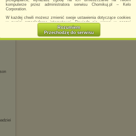
komputerze przez administratora serwisu Chomikuj.pl – Kelo
Corporation.
W każdej chwili możesz zmienić swoje ustawienia dotyczące cookies
w swojej przeglądarce internetowej. Dowiedz się więcej w naszej
Polityce Prywatności -
http://chomikuj.pl/PolitykaPrywatnosci.aspx
.
Rozumiem
rze
Przechodzę do serwisu
Jednocześnie informujemy że zmiana ustawień przeglądarki może
spowodować ograniczenie korzystania ze strony Chomikuj.pl.
W przypadku braku twojej zgody na akceptację cookies niestety
prosimy o opuszczenie serwisu chomikuj.pl.
Wykorzystanie plików cookies
przez
Zaufanych Partnerów
(dostosowanie reklam do Twoich potrzeb, analiza skuteczności działań
marketingowych).
ason
Wyrażenie sprzeciwu spowoduje, że wyświetlana Ci reklama nie
będzie dopasowana do Twoich preferencji, a będzie to reklama
wyświetlona przypadkowo.
Istnieje możliwość zmiany ustawień przeglądarki internetowej w
sposób uniemożliwiający przechowywanie plików cookies na
urządzeniu końcowym. Można również usunąć pliki cookies,
dokonując odpowiednich zmian w ustawieniach przeglądarki
internetowej.
adziei
Pełną informację na ten temat znajdziesz pod adresem
http://chomikuj.pl/PolitykaPrywatnosci.aspx
.