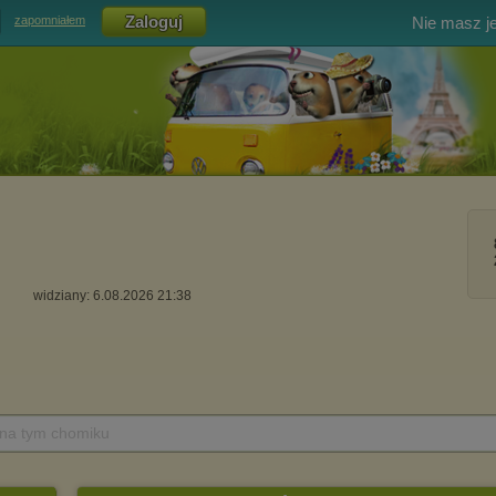
Nie masz j
zapomniałem
widziany: 6.08.2026 21:38
 na tym chomiku