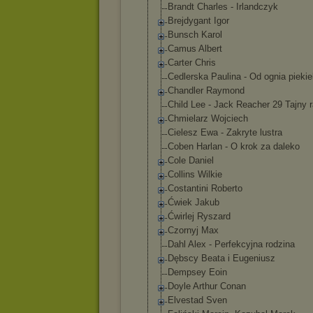
Brandt Charles - Irlandczyk
Brejdygant Igor
Bunsch Karol
Camus Albert
Carter Chris
Cedlerska Paulina - Od ognia pieki
Chandler Raymond
Child Lee - Jack Reacher 29 Tajny r
Chmielarz Wojciech
Cielesz Ewa - Zakryte lustra
Coben Harlan - O krok za daleko
Cole Daniel
Collins Wilkie
Costantini Roberto
Ćwiek Jakub
Ćwirlej Ryszard
Czornyj Max
Dahl Alex - Perfekcyjna rodzina
Dębscy Beata i Eugeniusz
Dempsey Eoin
Doyle Arthur Conan
Elvestad Sven