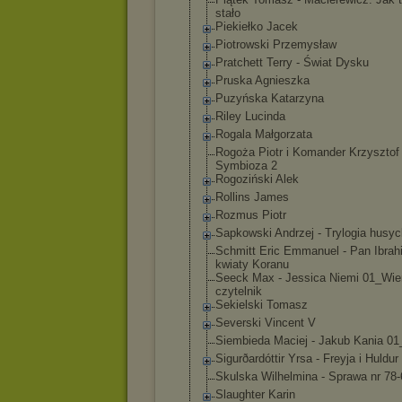
stało
Piekiełko Jacek
Piotrowski Przemysław
Pratchett Terry - Świat Dysku
Pruska Agnieszka
Puzyńska Katarzyna
Riley Lucinda
Rogala Małgorzata
Rogoża Piotr i Komander Krzysztof 
Symbioza 2
Rogoziński Alek
Rollins James
Rozmus Piotr
Sapkowski Andrzej - Trylogia husy
Schmitt Eric Emmanuel - Pan Ibrah
kwiaty Koranu
Seeck Max - Jessica Niemi 01_Wie
czytelnik
Sekielski Tomasz
Severski Vincent V
Siembieda Maciej - Jakub Kania 01
Sigurðardóttir Yrsa - Freyja i Huldur
Skulska Wilhelmina - Sprawa nr 78-
Slaughter Karin