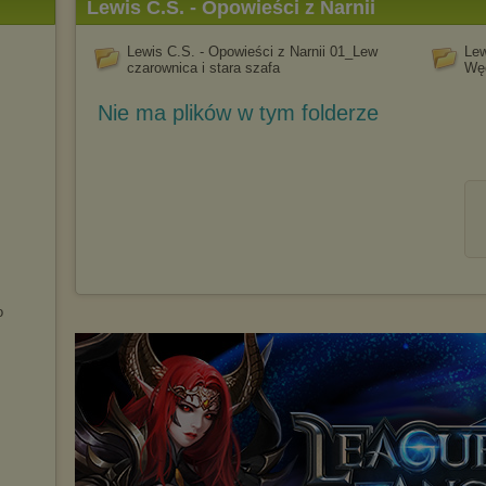
Lewis C.S. - Opowieści z Narnii
Lewis C.S. - Opowieści z Narnii 01_Lew
Lew
czarownica i stara szafa
Wę
Nie ma plików w tym folderze
o