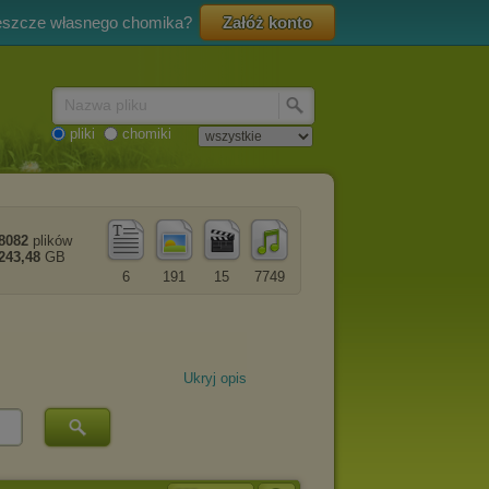
eszcze własnego chomika?
Załóż konto
Nazwa pliku
pliki
chomiki
8082
plików
243,48
GB
6
191
15
7749
Ukryj opis