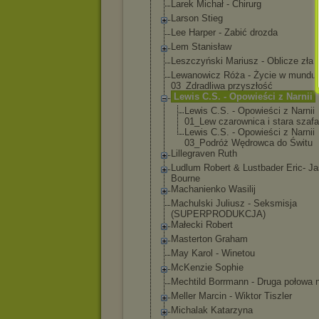
Larek Michał - Chirurg
Larson Stieg
Lee Harper - Zabić drozda
Lem Stanisław
Leszczyński Mariusz - Oblicze zła
Lewanowicz Róża - Życie w mundu
03_Zdradliwa przyszłość
Lewis C.S. - Opowieści z Narnii
Lewis C.S. - Opowieści z Narnii
01_Lew czarownica i stara szafa
Lewis C.S. - Opowieści z Narnii
03_Podróż Wędrowca do Świtu
Lillegraven Ruth
Ludlum Robert & Lustbader Eric- J
Bourne
Machanienko Wasilij
Machulski Juliusz - Seksmisja
(SUPERPRODUKCJ
A)
Małecki Robert
Masterton Graham
May Karol - Winetou
McKenzie Sophie
Mechtild Borrmann - Druga połowa n
Meller Marcin - Wiktor Tiszler
Michalak Katarzyna