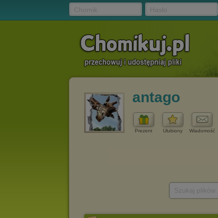
Chomik
Hasło
antago
Prezent
Ulubiony
Wiadomość
Szukaj plików