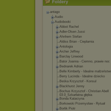
Foldery
antago
Audio
Audiobooki
Abbot Rachel
Adler-Olsen Jussi
Ahnhem Stefan
Aldiss Brian - Cieplarnia
Antologia
Archer Jeffrey
Barclay Linwood
Bator Joanna - Ciemno, prawie noc
Bednarek Adrian
Belle Kimberly - Idealne małżeństw
Berry Lucinda - Idealne dziecko
Beśka Krzysztof - Konsul
Blackhurst Jenny
Bochus Krzysztof - Christian Abell
03.0_Szkarłatn
a głębia
Bonda Katarzyna
Borkowski Przemysław - Rytuał
Borlik Piotr