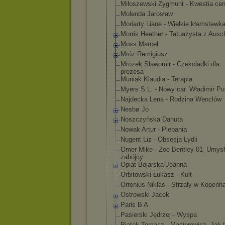
Miłoszewski Zygmunt - Kwestia ce
Molenda Jarosław
Moriarty Liane - Wielkie kłamstewk
Morris Heather - Tatuażysta z Ausc
Moss Marcel
Mróz Remigiusz
Mrożek Sławomir - Czekoladki dla
prezesa
Muniak Klaudia - Terapia
Myers S.L. - Nowy car. Władimir Pu
Najdecka Lena - Rodzina Wenclów
Nesbø Jo
Noszczyńska Danuta
Nowak Artur - Plebania
Nugent Liz - Obsesja Lydii
Omer Mike - Zoe Bentley 01_Umysł
zabójcy
Opiat-Bojarska Joanna
Orbitowski Łukasz - Kult
Orrenius Niklas - Strzały w Kopenh
Ostrowski Jacek
Paris B A
Pasierski Jędrzej - Wyspa
Piątek Tomasz - Macierewicz. Jak t