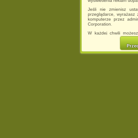
wyświetlenia reklam dop
Jeśli nie zmienisz ust
przeglądarce, wyrażasz
komputerze przez admin
Corporation.
W każdej chwili możesz
cookies w swojej przeglą
w naszej Pol
Prze
http://chomikuj.pl/Polity
Jednocześnie informuje
może spowodować ogr
Chomikuj.pl.
W przypadku braku twojej
prosimy o opuszczenie se
Wykorzystanie plików c
(dostosowanie reklam do
działań marketingowych).
Wyrażenie sprzeciwu spo
będzie dopasowana do Tw
wyświetlona przypadkowo
Istnieje możliwość zmian
sposób uniemożliwiając
urządzeniu końcowym. M