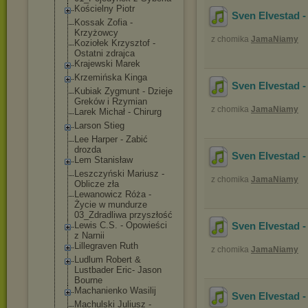
Kościelny Piotr
Sven Elvestad -
Kossak Zofia -
Krzyżowcy
z chomika
JamaNiamy
Koziołek Krzysztof -
Ostatni zdrajca
Krajewski Marek
Krzemińska Kinga
Sven Elvestad -
Kubiak Zygmunt - Dzieje
Greków i Rzymian
z chomika
JamaNiamy
Larek Michał - Chirurg
Larson Stieg
Lee Harper - Zabić
drozda
Sven Elvestad -
Lem Stanisław
Leszczyński Mariusz -
z chomika
JamaNiamy
Oblicze zła
Lewanowicz Róża -
Życie w mundurze
03_Zdradliwa przyszłość
Lewis C.S. - Opowieści
Sven Elvestad -
z Narnii
Lillegraven Ruth
z chomika
JamaNiamy
Ludlum Robert &
Lustbader Eric- Jason
Bourne
Machanienko Wasilij
Sven Elvestad -
Machulski Juliusz -