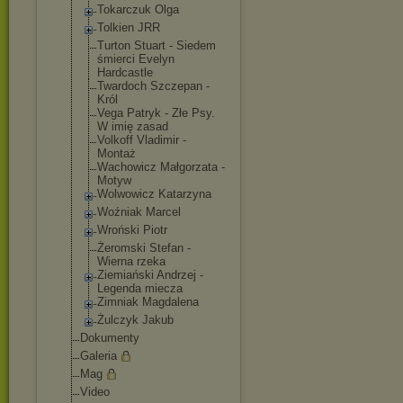
Tokarczuk Olga
Tolkien JRR
Turton Stuart - Siedem
śmierci Evelyn
Hardcastle
Twardoch Szczepan -
Król
Vega Patryk - Złe Psy.
W imię zasad
Volkoff Vladimir -
Montaż
Wachowicz Małgorzata -
Motyw
Wolwowicz Katarzyna
Woźniak Marcel
Wroński Piotr
Żeromski Stefan -
Wierna rzeka
Ziemiański Andrzej -
Legenda miecza
Zimniak Magdalena
Żulczyk Jakub
Dokumenty
Galeria
Mag
Video