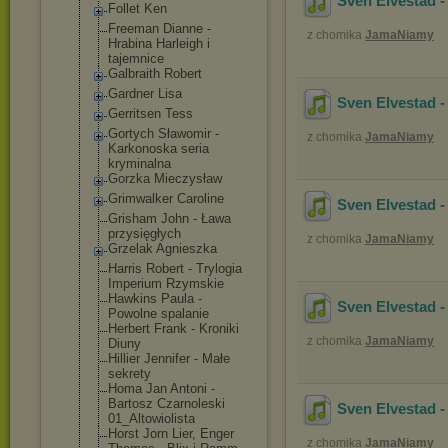
Sven Elvestad -
Follet Ken
Freeman Dianne -
z chomika
JamaNiamy
Hrabina Harleigh i
tajemnice
Galbraith Robert
Gardner Lisa
Sven Elvestad -
Gerritsen Tess
Gortych Sławomir -
z chomika
JamaNiamy
Karkonoska seria
kryminalna
Gorzka Mieczysław
Grimwalker Caroline
Sven Elvestad -
Grisham John - Ława
przysięgłych
z chomika
JamaNiamy
Grzelak Agnieszka
Harris Robert - Trylogia
Imperium Rzymskie
Hawkins Paula -
Sven Elvestad -
Powolne spalanie
Herbert Frank - Kroniki
z chomika
JamaNiamy
Diuny
Hillier Jennifer - Małe
sekrety
Homa Jan Antoni -
Bartosz Czarnoleski
Sven Elvestad -
01_Altowiolist
a
Horst Jorn Lier, Enger
z chomika
JamaNiamy