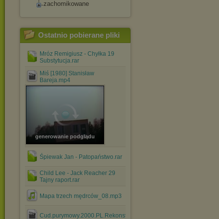
zachomikowane
Ostatnio pobierane pliki
Mróz Remigiusz - Chyłka 19
Substytucja.rar
Miś [1980] Stanisław
Bareja.mp4
generowanie podglądu
Śpiewak Jan - Patopaństwo.rar
Child Lee - Jack Reacher 29
Tajny raport.rar
Mapa trzech mędrców_08.mp3
Cud.purymowy.2000.PL.Rekonstrukcja.cyfrowa.DVBTRIP.HVC....mk