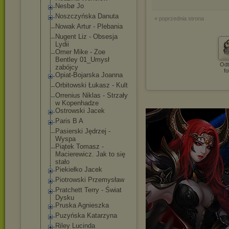
Nesbø Jo
Noszczyńska Danuta
« poprzednia strona
Nowak Artur - Plebania
Nugent Liz - Obsesja
Lydii
Omer Mike - Zoe
Bentley 01_Umysł
Odt
zabójcy
fo
Opiat-Bojarska Joanna
Orbitowski Łukasz - Kult
Orrenius Niklas - Strzały
w Kopenhadze
Ostrowski Jacek
Paris B A
Pasierski Jędrzej -
Wyspa
Piątek Tomasz -
Macierewicz. Jak to się
stało
Piekiełko Jacek
Piotrowski Przemysław
Pratchett Terry - Świat
Dysku
Pruska Agnieszka
Puzyńska Katarzyna
Riley Lucinda