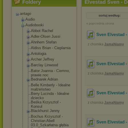
Foldery
Elvestad Sven - 
antago
sortuj według:
Audio
« poprzednia strona
Audiobooki
Abbot Rachel
Sven Elvestad -
Adler-Olsen Jussi
Ahnhem Stefan
z chomika
JamaNiamy
Aldiss Brian - Cieplarnia
Antologia
Archer Jeffrey
Sven Elvestad -
Barclay Linwood
Bator Joanna - Ciemno,
z chomika
JamaNiamy
prawie noc
Bednarek Adrian
Belle Kimberly - Idealne
małżeństwo
Sven Elvestad -
Berry Lucinda - Idealne
dziecko
Beśka Krzysztof -
z chomika
JamaNiamy
Konsul
Blackhurst Jenny
Bochus Krzysztof -
Christian Abell
Sven Elvestad -
03.0_Szkarłatn
a głębia