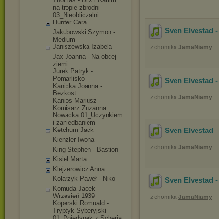
Thomas - Blix i Ramm
na tropie zbrodni
03_Nieobliczal
ni
Hunter Cara
Sven Elvestad -
Jakubowski Szymon -
Medium
Janiszewska Izabela
z chomika
JamaNiamy
Jax Joanna - Na obcej
ziemi
Jurek Patryk -
Pomarlisko
Sven Elvestad -
Kanicka Joanna -
Bezkost
z chomika
JamaNiamy
Kanios Mariusz -
Komisarz Zuzanna
Nowacka 01_Uczynkiem
i zaniedbaniem
Ketchum Jack
Sven Elvestad -
Kienzler Iwona
z chomika
JamaNiamy
King Stephen - Bastion
Kisiel Marta
Klejzerowicz Anna
Kolarzyk Paweł - Niko
Sven Elvestad -
Komuda Jacek -
Wrzesień 1939
z chomika
JamaNiamy
Koperski Romuald -
Tryptyk Syberyjski
01_Pojedynek z Syberia