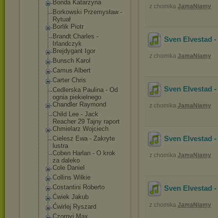
Bonda Katarzyna
z chomika
JamaNiamy
Borkowski Przemysław -
Rytuał
Borlik Piotr
Brandt Charles -
Sven Elvestad -
Irlandczyk
Brejdygant Igor
z chomika
JamaNiamy
Bunsch Karol
Camus Albert
Carter Chris
Sven Elvestad -
Cedlerska Paulina - Od
ognia piekielnego
Chandler Raymond
z chomika
JamaNiamy
Child Lee - Jack
Reacher 29 Tajny raport
Chmielarz Wojciech
Sven Elvestad -
Cielesz Ewa - Zakryte
lustra
Coben Harlan - O krok
z chomika
JamaNiamy
za daleko
Cole Daniel
Collins Wilkie
Costantini Roberto
Sven Elvestad -
Ćwiek Jakub
z chomika
JamaNiamy
Ćwirlej Ryszard
Czornyj Max