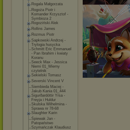
Rogala Małgorzata
Rogoża Piotr i
Komander Krzysztof -
Symbioza 2
Rogoziński Alek
Rollins James
Rozmus Piotr
Sapkowski Andrzej -
Trylogia husycka
Schmitt Eric Emmanuel
- Pan Ibrahim i kwiaty
Koranu
Seeck Max - Jessica
Niemi 01_Wierny
czytelnik
Sekielski Tomasz
Severski Vincent V
Siembieda Maciej -
Jakub Kania 01_444
Sigurðardóttir Yrsa -
Freyja i Huldur
Skulska Wilhelmina -
Sprawa nr 78-68
Slaughter Karin
Śpiewak Jan -
Patopaństwo
Szymańczak Klaudiusz