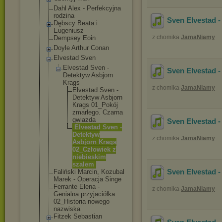
Dahl Alex - Perfekcyjna
rodzina
Sven Elvestad -
Dębscy Beata i
Eugeniusz
z chomika
JamaNiamy
Dempsey Eoin
Doyle Arthur Conan
Elvestad Sven
Elvestad Sven -
Sven Elvestad -
Detektyw Asbjorn
Krags
z chomika
JamaNiamy
Elvestad Sven -
Detektyw Asbjorn
Krags 01_Pokój
zmarłego
. Czarna
gwiazda
Sven Elvestad -
Elvestad Sven -
Detektyw
z chomika
JamaNiamy
Asbjorn Krags
02_Człow
iek z
niebiesk
im
szalem
Sven Elvestad -
Faliński Marcin, Kozubal
Marek - Operacja Singe
Ferrante Elena -
z chomika
JamaNiamy
Genialna przyjaciółka
02_Historia nowego
nazwiska
Fitzek Sebastian