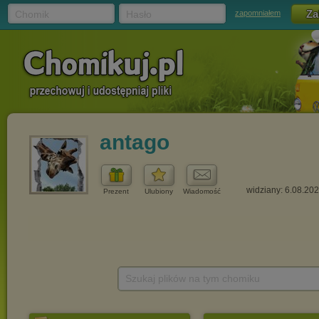
Chomik
Hasło
zapomniałem
antago
widziany: 6.08.20
Prezent
Ulubiony
Wiadomość
Szukaj plików na tym chomiku