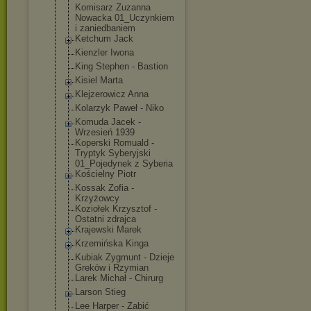
Komisarz Zuzanna
Nowacka 01_Uczynkiem
i zaniedbaniem
Ketchum Jack
Kienzler Iwona
King Stephen - Bastion
Kisiel Marta
Klejzerowicz Anna
Kolarzyk Paweł - Niko
Komuda Jacek -
Wrzesień 1939
Koperski Romuald -
Tryptyk Syberyjski
01_Pojedynek z Syberia
Kościelny Piotr
Kossak Zofia -
Krzyżowcy
Koziołek Krzysztof -
Ostatni zdrajca
Krajewski Marek
Krzemińska Kinga
Kubiak Zygmunt - Dzieje
Greków i Rzymian
Larek Michał - Chirurg
Larson Stieg
Lee Harper - Zabić