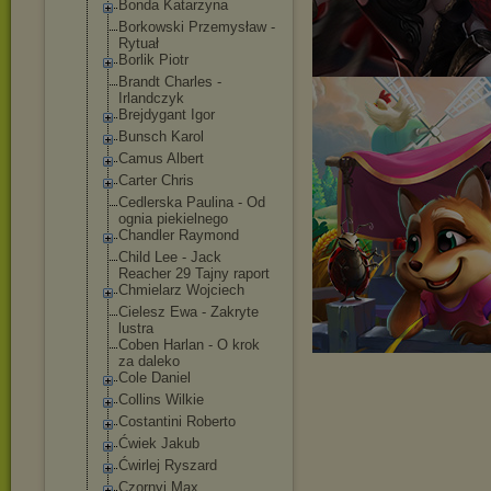
Bonda Katarzyna
Borkowski Przemysław -
Rytuał
Borlik Piotr
Brandt Charles -
Irlandczyk
Brejdygant Igor
Bunsch Karol
Camus Albert
Carter Chris
Cedlerska Paulina - Od
ognia piekielnego
Chandler Raymond
Child Lee - Jack
Reacher 29 Tajny raport
Chmielarz Wojciech
Cielesz Ewa - Zakryte
lustra
Coben Harlan - O krok
za daleko
Cole Daniel
Collins Wilkie
Costantini Roberto
Ćwiek Jakub
Ćwirlej Ryszard
Czornyj Max