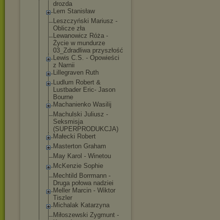
drozda
Lem Stanisław
Leszczyński Mariusz -
Oblicze zła
Lewanowicz Róża -
Życie w mundurze
03_Zdradliwa przyszłość
Lewis C.S. - Opowieści
z Narnii
Lillegraven Ruth
Ludlum Robert &
Lustbader Eric- Jason
Bourne
Machanienko Wasilij
Machulski Juliusz -
Seksmisja
(SUPERPRODUKCJ
A)
Małecki Robert
Masterton Graham
May Karol - Winetou
McKenzie Sophie
Mechtild Borrmann -
Druga połowa nadziei
Meller Marcin - Wiktor
Tiszler
Michalak Katarzyna
Miłoszewski Zygmunt -