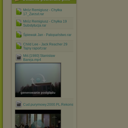
Mróz Remigiusz - Chyłka
17_Zarzut.rar
Mróz Remigiusz - Chyłka 19
Substytucja.rar
Śpiewak Jan - Patopaństwo.rar
Child Lee - Jack Reacher 29
Tajny raport.rar
Miś [1980] Stanisław
Bareja.mp4
generowanie podglądu
Cud.purymowy.2000.PL.Rekonstrukcja.cyfrowa.DVBTRIP.HVC....mk