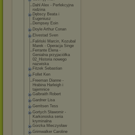
Dahl Alex - Perfekcyjna
rodzina
Dębscy Beata i
Eugeniusz
Dempsey Eoin
Doyle Arthur Conan
Elvestad Sven
Faliński Marcin, Kozubal
Marek - Operacja Singe
Ferrante Elena -
Genialna przyjaciółka
02_Historia nowego
nazwiska
Fitzek Sebastian
Follet Ken
Freeman Dianne -
Hrabina Harleigh i
tajemnice
Galbraith Robert
Gardner Lisa
Gerritsen Tess
Gortych Sławomir -
Karkonoska seria
kryminalna
Gorzka Mieczysław
Grimwalker Caroline