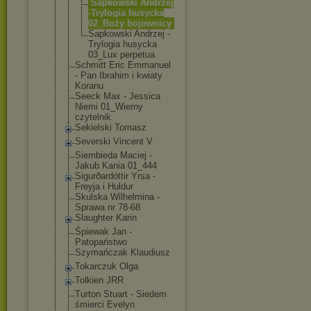
Sapkowski Andrzej
-Trylogia husycka
02_Boży bojownicy
Sapkowski Andrzej -
Trylogia husycka
03_Lux perpetua
Schmitt Eric Emmanuel
- Pan Ibrahim i kwiaty
Koranu
Seeck Max - Jessica
Niemi 01_Wierny
czytelnik
Sekielski Tomasz
Severski Vincent V
Siembieda Maciej -
Jakub Kania 01_444
Sigurðardóttir Yrsa -
Freyja i Huldur
Skulska Wilhelmina -
Sprawa nr 78-68
Slaughter Karin
Śpiewak Jan -
Patopaństwo
Szymańczak Klaudiusz
Tokarczuk Olga
Tolkien JRR
Turton Stuart - Siedem
śmierci Evelyn