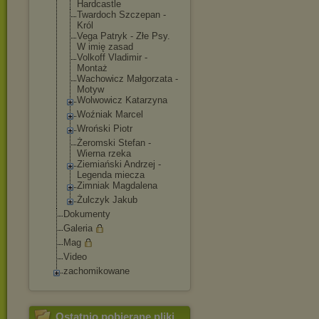
Hardcastle
Twardoch Szczepan -
Król
Vega Patryk - Złe Psy.
W imię zasad
Volkoff Vladimir -
Montaż
Wachowicz Małgorzata -
Motyw
Wolwowicz Katarzyna
Woźniak Marcel
Wroński Piotr
Żeromski Stefan -
Wierna rzeka
Ziemiański Andrzej -
Legenda miecza
Zimniak Magdalena
Żulczyk Jakub
Dokumenty
Galeria
Mag
Video
zachomikowane
Ostatnio pobierane pliki