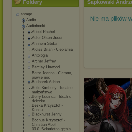
Foldery
Sapkowski Andrze
antago
Nie ma plików w
Audio
Audiobooki
Abbot Rachel
Adler-Olsen Jussi
Ahnhem Stefan
Aldiss Brian - Cieplarnia
Antologia
Archer Jeffrey
Barclay Linwood
Bator Joanna - Ciemno,
prawie noc
Bednarek Adrian
Belle Kimberly - Idealne
małżeństwo
Berry Lucinda - Idealne
dziecko
Beśka Krzysztof -
Konsul
Blackhurst Jenny
Bochus Krzysztof -
Christian Abell
03.0_Szkarłatn
a głębia