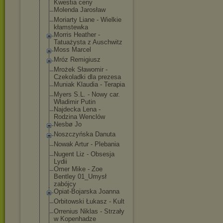
Kwestia ceny
Molenda Jarosław
Moriarty Liane - Wielkie
kłamstewka
Morris Heather -
Tatuażysta z Auschwitz
Moss Marcel
Mróz Remigiusz
Mrożek Sławomir -
Czekoladki dla prezesa
Muniak Klaudia - Terapia
Myers S.L. - Nowy car.
Władimir Putin
Najdecka Lena -
Rodzina Wenclów
Nesbø Jo
Noszczyńska Danuta
Nowak Artur - Plebania
Nugent Liz - Obsesja
Lydii
Omer Mike - Zoe
Bentley 01_Umysł
zabójcy
Opiat-Bojarska Joanna
Orbitowski Łukasz - Kult
Orrenius Niklas - Strzały
w Kopenhadze