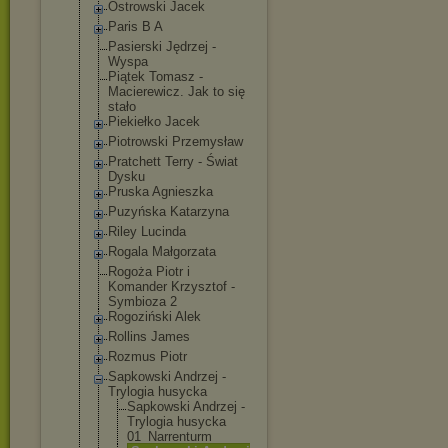
Ostrowski Jacek
Paris B A
Pasierski Jędrzej -
Wyspa
Piątek Tomasz -
Macierewicz. Jak to się
stało
Piekiełko Jacek
Piotrowski Przemysław
Pratchett Terry - Świat
Dysku
Pruska Agnieszka
Puzyńska Katarzyna
Riley Lucinda
Rogala Małgorzata
Rogoża Piotr i
Komander Krzysztof -
Symbioza 2
Rogoziński Alek
Rollins James
Rozmus Piotr
Sapkowski Andrzej -
Trylogia husycka
Sapkowski Andrzej -
Trylogia husycka
01_Narrentu
rm