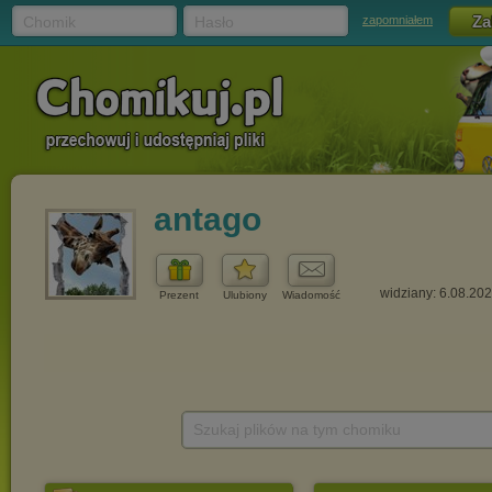
Chomik
Hasło
zapomniałem
antago
widziany: 6.08.20
Prezent
Ulubiony
Wiadomość
Szukaj plików na tym chomiku