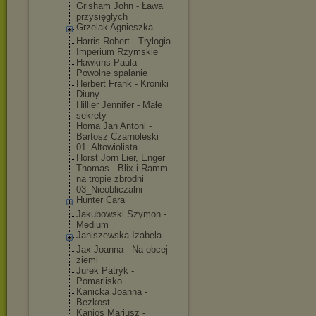
Grisham John - Ława
przysięgłych
Grzelak Agnieszka
Harris Robert - Trylogia
Imperium Rzymskie
Hawkins Paula -
Powolne spalanie
Herbert Frank - Kroniki
Diuny
Hillier Jennifer - Małe
sekrety
Homa Jan Antoni -
Bartosz Czarnoleski
01_Altowiolist
a
Horst Jorn Lier, Enger
Thomas - Blix i Ramm
na tropie zbrodni
03_Nieobliczal
ni
Hunter Cara
Jakubowski Szymon -
Medium
Janiszewska Izabela
Jax Joanna - Na obcej
ziemi
Jurek Patryk -
Pomarlisko
Kanicka Joanna -
Bezkost
Kanios Mariusz -