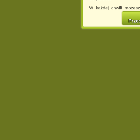
W każdej chwili możesz
cookies w swojej przeglą
w naszej Pol
Prze
http://chomikuj.pl/Polity
Jednocześnie informuje
może spowodować ogr
Chomikuj.pl.
W przypadku braku twojej
prosimy o opuszczenie se
Wykorzystanie plików c
(dostosowanie reklam do
działań marketingowych).
Wyrażenie sprzeciwu spo
będzie dopasowana do Tw
wyświetlona przypadkowo
Istnieje możliwość zmian
sposób uniemożliwiając
urządzeniu końcowym. M
dokonując odpowiednich
internetowej.
Pełną informację na 
http://chomikuj.pl/Polity