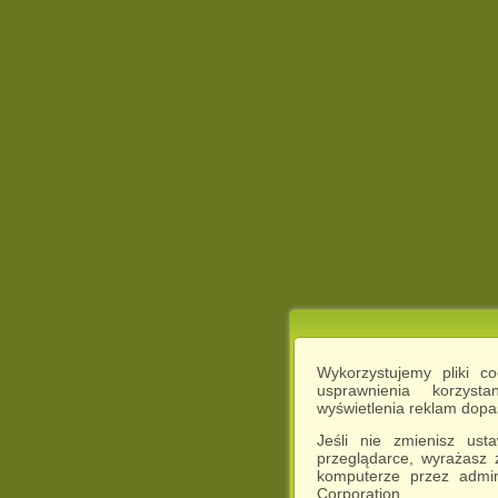
Wykorzystujemy pliki c
usprawnienia korzyst
wyświetlenia reklam dop
Jeśli nie zmienisz ust
przeglądarce, wyrażasz
komputerze przez admin
Corporation.