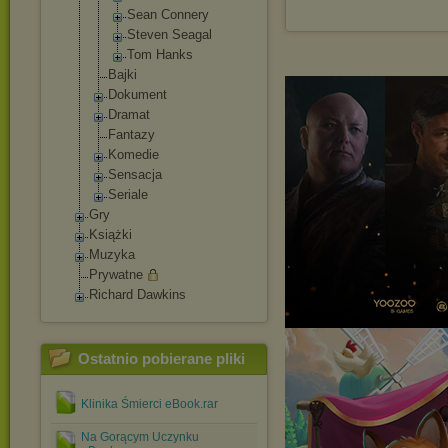
Sean Connery
Steven Seagal
Tom Hanks
Bajki
Dokument
Dramat
Fantazy
Komedie
Sensacja
Seriale
Gry
Książki
Muzyka
Prywatne
Richard Dawkins
Ostatnio pobierane pliki
Klinika Śmierci eBook.rar
Na Gorącym Uczynku