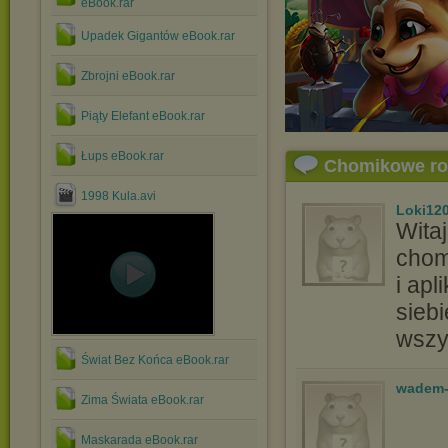
eBook.rar
Upadek Gigantów eBook.rar
Zbrojni eBook.rar
Piąty Elefant eBook.rar
Łups eBook.rar
Chomikowe r
1998 Kula.avi
Loki12
Wita
cho
i apl
sieb
wszy
Świat Bez Końca eBook.rar
wadem-
Zima Świata eBook.rar
Maskarada eBook.rar