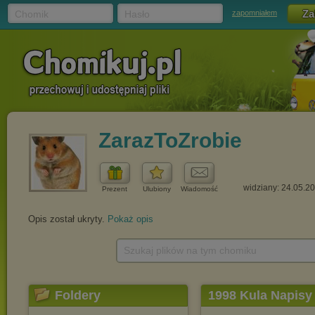
Chomik
Hasło
zapomniałem
ZarazToZrobie
widziany: 24.05.2
Prezent
Ulubiony
Wiadomość
Opis został ukryty.
Pokaż opis
Szukaj plików na tym chomiku
Foldery
1998 Kula Napisy