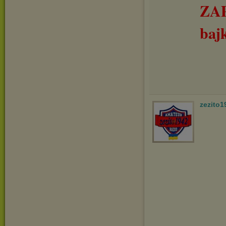
ZA
baj
zezito1