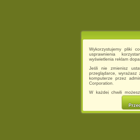
Wykorzystujemy pliki c
usprawnienia korzyst
wyświetlenia reklam dop
Jeśli nie zmienisz ust
przeglądarce, wyrażasz
komputerze przez admin
Corporation.
W każdej chwili możesz
cookies w swojej przeglą
w naszej Pol
Prze
http://chomikuj.pl/Polity
Jednocześnie informuje
może spowodować ogr
Chomikuj.pl.
W przypadku braku twojej