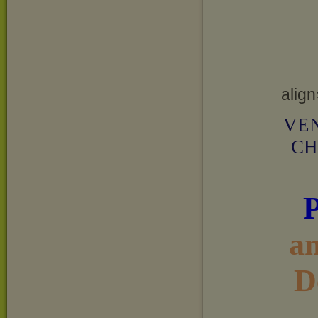
align
VEN
CH
a
D