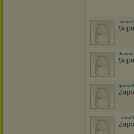
jecana
Supe
rivavo
Supe
gonod3
Zapr
LeonxD
Zapr