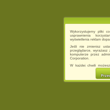
Wykorzystujemy pliki c
usprawnienia korzyst
wyświetlenia reklam dop
Jeśli nie zmienisz ust
przeglądarce, wyrażasz
komputerze przez admin
Corporation.
W każdej chwili możesz
cookies w swojej przeglą
w naszej Pol
Prze
http://chomikuj.pl/Polity
Jednocześnie informuje
może spowodować ogr
Chomikuj.pl.
W przypadku braku twojej
prosimy o opuszczenie se