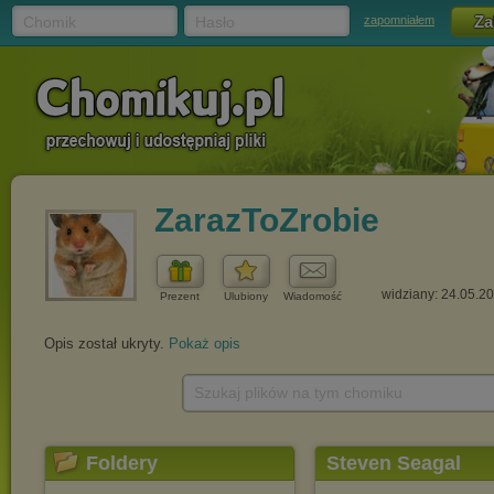
Chomik
Hasło
zapomniałem
ZarazToZrobie
widziany: 24.05.2
Prezent
Ulubiony
Wiadomość
Opis został ukryty.
Pokaż opis
Szukaj plików na tym chomiku
Foldery
Steven Seagal