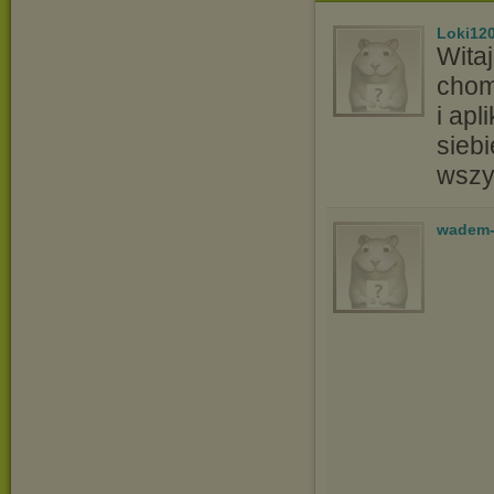
Loki12
Wita
cho
i apl
sieb
wszy
wadem-