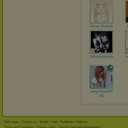
Ossa.Svarre
lukaszpyniek
v
wagnerka95
95
Main page
Contact us
Media
Help
Publishers Platform
Terms and conditions
Privacy policy
Report copyright infringement