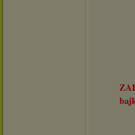
ZA
baj