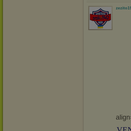
zezito1
align
VEN