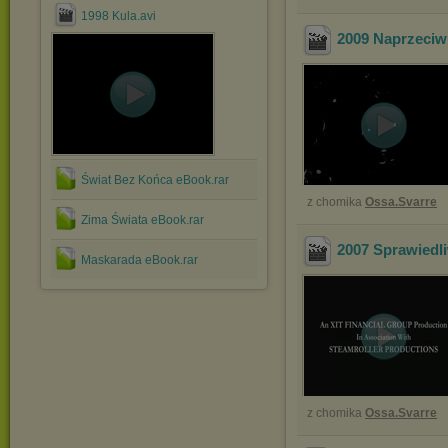
1998 Kula.avi
2009 Naprzeciw
Świat Bez Końca eBook.rar
z chomika
Ossa.Svarre
Zima Świata eBook.rar
2007 Sprawiedli
Maskarada eBook.rar
z chomika
Ossa.Svarre