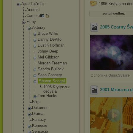
ZarazToZrobie
1996 Krytyczna dec
Android
sortuj według:
Camera
Filmy
2005 Czarny Św
Aktorzy
Bruce Willis
Danny DeVito
Dustin Hoffman
Johny Deep
Mel Gibbson
Morgan Freeman
Sandra Bullock
Sean Connery
z chomika
Ossa.Svarre
Steven Seagal
1996 Krytyczn
a
2001 Mroczna d
decyzja
Tom Hanks
Bajki
Dokument
Dramat
Fantazy
Komedie
Sensacja