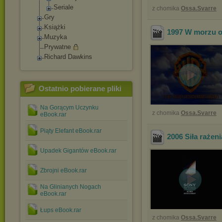
Seriale
z chomika
Ossa.Svarre
Gry
Książki
1997 W morzu o
Muzyka
Prywatne
Richard Dawkins
Ostatnio pobierane pliki
Na Gorącym Uczynku
z chomika
Ossa.Svarre
eBook.rar
Piąty Elefant eBook.rar
2006 Siła rażeni
Upadek Gigantów eBook.rar
Zbrojni eBook.rar
Na Glinianych Nogach
eBook.rar
Łups eBook.rar
z chomika
Ossa.Svarre