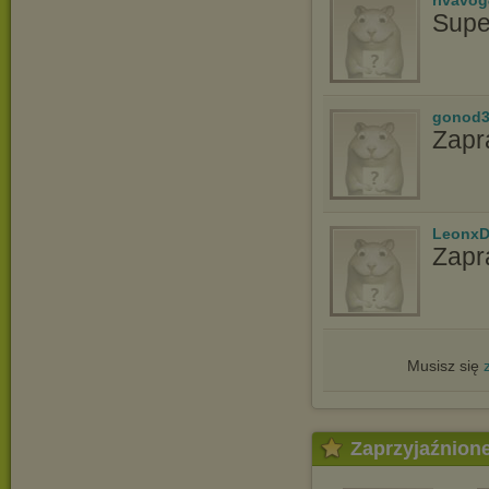
rivavo
Supe
gonod3
Zapr
LeonxD
Zapr
Musisz się
Zaprzyjaźnion