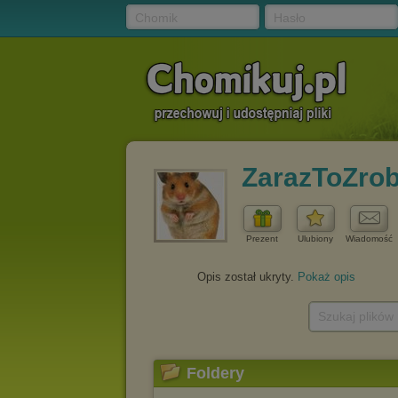
Chomik
Hasło
ZarazToZrob
Prezent
Ulubiony
Wiadomość
Opis został ukryty.
Pokaż opis
Szukaj plików
Foldery