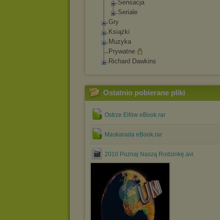
Sensacja
Seriale
Gry
Książki
Muzyka
Prywatne
Richard Dawkins
Ostatnio pobierane pliki
Ostrze Elfów eBook.rar
Maskarada eBook.rar
2010 Poznaj Naszą Rodzinkę.avi