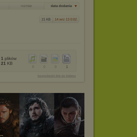
rozmiar
data dodania
21 KB
14 wrz 13 0:02
1
plików
21
KB
0
0
0
1
bezpośredni link do folderu