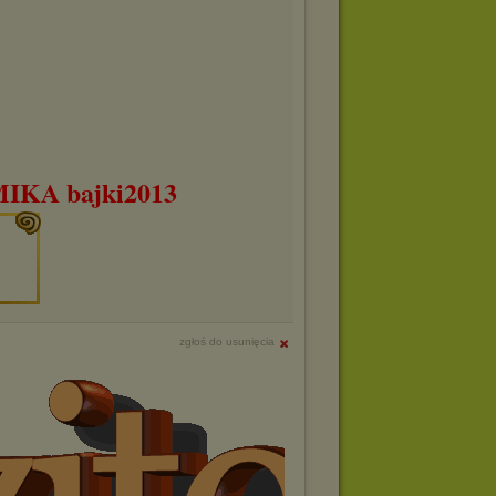
KA bajki2013
zgłoś do usunięcia