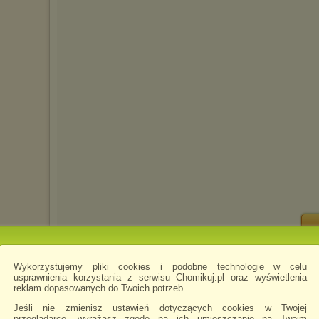
anya-filmy-2016
napisano 14.04.2016 08:14
Wykorzystujemy pliki cookies i podobne technologie w celu
usprawnienia korzystania z serwisu Chomikuj.pl oraz wyświetlenia
reklam dopasowanych do Twoich potrzeb.
Jeśli nie zmienisz ustawień dotyczących cookies w Twojej
przeglądarce, wyrażasz zgodę na ich umieszczanie na Twoim