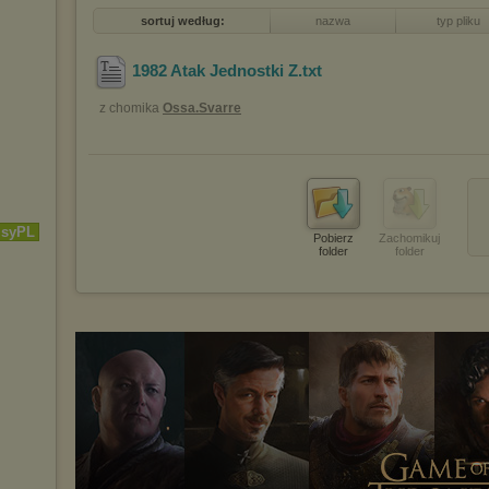
sortuj według:
nazwa
typ pliku
1982 Atak Jednostki Z
.txt
z chomika
Ossa.Svarre
isyPL
Pobierz
Zachomikuj
folder
folder