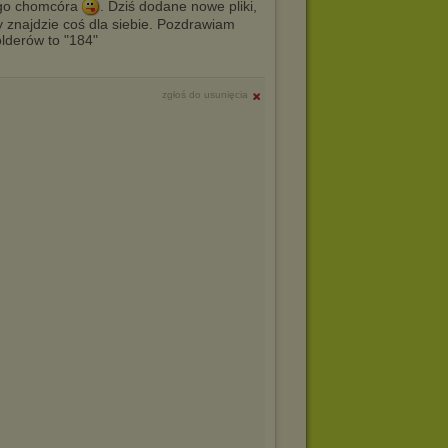
ego chomcóra
. Dziś dodane nowe pliki,
dy znajdzie coś dla siebie. Pozdrawiam
lderów to "184"
zgłoś do usunięcia