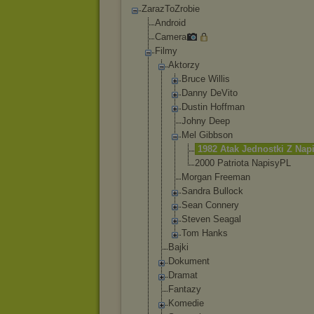
ZarazToZrobie
Android
Camera
Filmy
Aktorzy
Bruce Willis
Danny DeVito
Dustin Hoffman
Johny Deep
Mel Gibbson
1982 Atak Jednostk
i Z Nap
2000 Patriota NapisyPL
Morgan Freeman
Sandra Bullock
Sean Connery
Steven Seagal
Tom Hanks
Bajki
Dokument
Dramat
Fantazy
Komedie