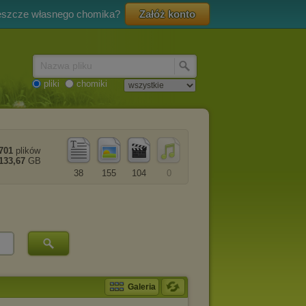
eszcze własnego chomika?
Załóż konto
Nazwa pliku
pliki
chomiki
701
plików
133,67
GB
38
155
104
0
Galeria