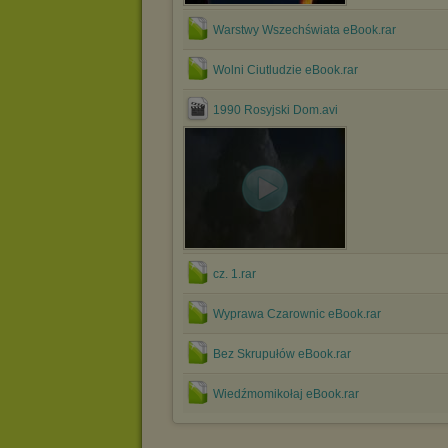
Warstwy Wszechświata eBook.rar
Wolni Ciutludzie eBook.rar
1990 Rosyjski Dom.avi
cz. 1.rar
Wyprawa Czarownic eBook.rar
Bez Skrupułów eBook.rar
Wiedźmomikołaj eBook.rar