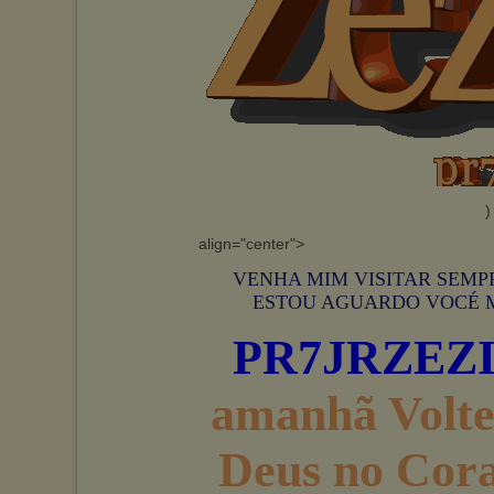
)
align="center">
VENHA MIM VISITAR SEMP
ESTOU AGUARDO VOCÉ MIN
PR7JRZEZ
amanhã Volt
Deus no Co