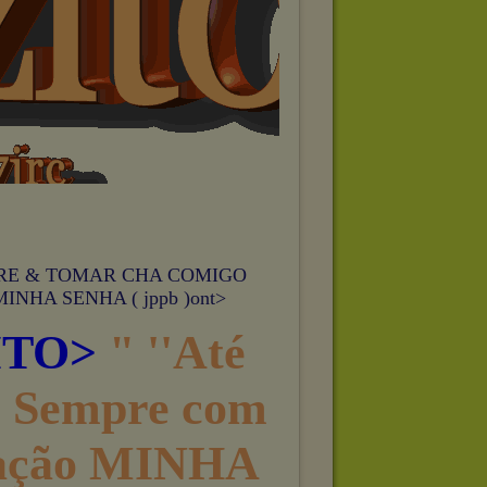
RE & TOMAR CHA COMIGO
HA SENHA ( jppb )ont>
ITO>
" ''Até
e Sempre com
ração MINHA