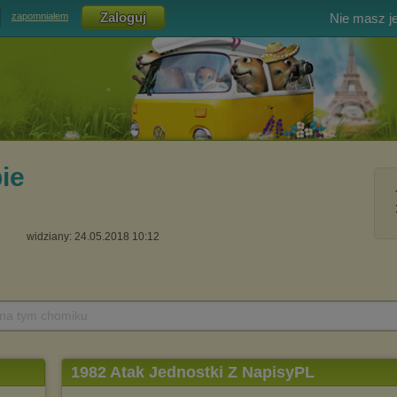
Nie masz j
zapomniałem
ie
widziany: 24.05.2018 10:12
 na tym chomiku
1982 Atak Jednostki Z NapisyPL