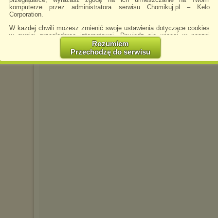
komputerze przez administratora serwisu Chomikuj.pl – Kelo
SPAKSIK-1976
napisano 17.05.2016 00:21
Corporation.
W każdej chwili możesz zmienić swoje ustawienia dotyczące cookies
w swojej przeglądarce internetowej. Dowiedz się więcej w naszej
Polityce Prywatności -
http://chomikuj.pl/PolitykaPrywatnosci.aspx
.
Rozumiem
Przechodzę do serwisu
Jednocześnie informujemy że zmiana ustawień przeglądarki może
spowodować ograniczenie korzystania ze strony Chomikuj.pl.
W przypadku braku twojej zgody na akceptację cookies niestety
prosimy o opuszczenie serwisu chomikuj.pl.
Wykorzystanie plików cookies
przez
Zaufanych Partnerów
(dostosowanie reklam do Twoich potrzeb, analiza skuteczności działań
marketingowych).
Wyrażenie sprzeciwu spowoduje, że wyświetlana Ci reklama nie
będzie dopasowana do Twoich preferencji, a będzie to reklama
wyświetlona przypadkowo.
Istnieje możliwość zmiany ustawień przeglądarki internetowej w
sposób uniemożliwiający przechowywanie plików cookies na
urządzeniu końcowym. Można również usunąć pliki cookies,
dokonując odpowiednich zmian w ustawieniach przeglądarki
internetowej.
Pełną informację na ten temat znajdziesz pod adresem
http://chomikuj.pl/PolitykaPrywatnosci.aspx
.