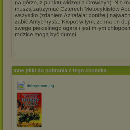
na górze, z punktu widzenia Crowleya). Nie m
muszą zatrzymać Czterech Motocyklistów Apo
wszystko (zdaniem Azirafala: poniżej) najważni
zabić Antychrysta. Kłopot w tym, że ma on dop
swego piekielnego ogara i jest miłym chłopcem
rodzice mogą być dumni.
.
Inne pliki do pobrania z tego chomika
.jpg
dobryomen