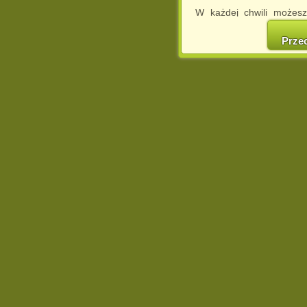
W każdej chwili możesz
cookies w swojej przeglą
w naszej Pol
Prze
http://chomikuj.pl/Polity
Jednocześnie informuje
może spowodować ogr
Chomikuj.pl.
W przypadku braku twojej
prosimy o opuszczenie se
Wykorzystanie plików c
(dostosowanie reklam do
działań marketingowych).
Wyrażenie sprzeciwu spo
będzie dopasowana do Tw
wyświetlona przypadkowo
Istnieje możliwość zmian
sposób uniemożliwiając
urządzeniu końcowym. M
dokonując odpowiednich
internetowej.
Pełną informację na 
http://chomikuj.pl/Polity