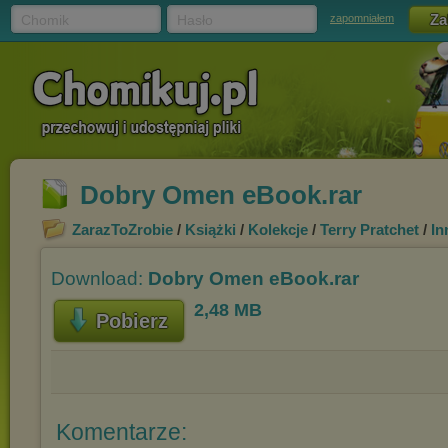
Chomik
Hasło
zapomniałem
Dobry Omen eBook.rar
ZarazToZrobie
/
Książki
/
Kolekcje
/
Terry Pratchet
/
In
Download:
Dobry Omen eBook.rar
2,48 MB
Pobierz
Komentarze: