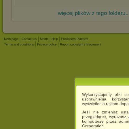
więcej plików z tego folderu..
Main page
Contact us
Media
Help
Publishers Platform
Terms and conditions
Privacy policy
Report copyright infringement
Wykorzystujemy pliki c
usprawnienia korzyst
wyświetlenia reklam dop
Jeśli nie zmienisz ust
przeglądarce, wyrażasz
komputerze przez admin
Corporation.