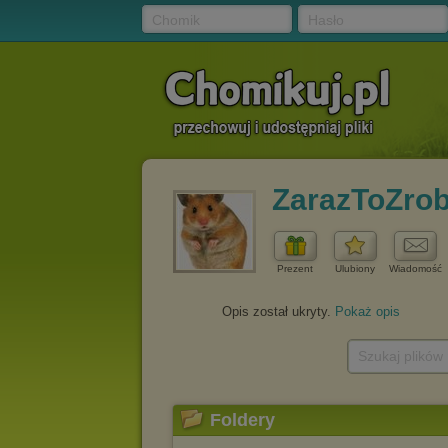
Chomik
Hasło
ZarazToZrob
Prezent
Ulubiony
Wiadomość
Opis został ukryty.
Pokaż opis
Szukaj plików
Foldery