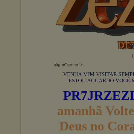
)
align="center">
VENHA MIM VISITAR SEMP
ESTOU AGUARDO VOCÉ MIN
PR7JRZEZ
amanhã Volt
Deus no Co