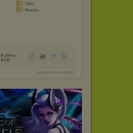
Filmy
Muzyka
0
plików
0
KB
0
0
0
0
bezpośredni link do folderu