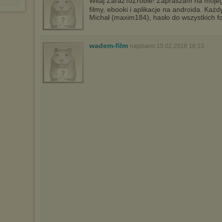
Witaj ZarazToZrobie! Zapraszam na moj
filmy, ebooki i aplikacje na androida. Każ
Michał (maxim184), hasło do wszystkich fo
wadem-film
napisano 15.02.2016 18:13