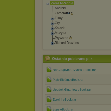
ZarazToZrobie
Android
Camera
Filmy
Gry
Książki
Muzyka
Prywatne
Richard Dawkins
Ostatnio pobierane pliki
Na Gorącym Uczynku eBook.rar
Piąty Elefant eBook.rar
Upadek Gigantów eBook.rar
Zbrojni eBook.rar
Łups eBook.rar