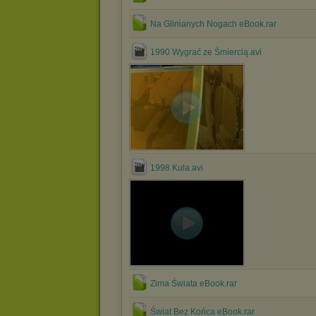
Na Glinianych Nogach eBook.rar
1990 Wygrać ze Śmiercią.avi
1998 Kula.avi
Zima Świata eBook.rar
Świat Bez Końca eBook.rar