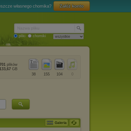
eszcze własnego chomika?
Załóż konto
Nazwa pliku
pliki
chomiki
701
plików
133,67
GB
38
155
104
0
Galeria