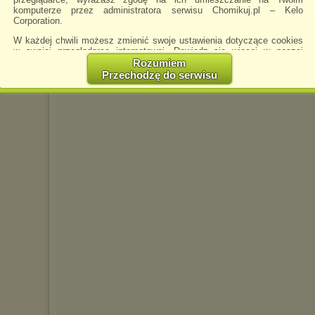
komputerze przez administratora serwisu Chomikuj.pl – Kelo
SPAKSIK-1976
napisano 17.05.2016 00:21
Corporation.
W każdej chwili możesz zmienić swoje ustawienia dotyczące cookies
w swojej przeglądarce internetowej. Dowiedz się więcej w naszej
Polityce Prywatności -
http://chomikuj.pl/PolitykaPrywatnosci.aspx
.
Rozumiem
Przechodzę do serwisu
Jednocześnie informujemy że zmiana ustawień przeglądarki może
spowodować ograniczenie korzystania ze strony Chomikuj.pl.
W przypadku braku twojej zgody na akceptację cookies niestety
prosimy o opuszczenie serwisu chomikuj.pl.
Wykorzystanie plików cookies
przez
Zaufanych Partnerów
(dostosowanie reklam do Twoich potrzeb, analiza skuteczności działań
marketingowych).
Wyrażenie sprzeciwu spowoduje, że wyświetlana Ci reklama nie
będzie dopasowana do Twoich preferencji, a będzie to reklama
wyświetlona przypadkowo.
Istnieje możliwość zmiany ustawień przeglądarki internetowej w
sposób uniemożliwiający przechowywanie plików cookies na
urządzeniu końcowym. Można również usunąć pliki cookies,
dokonując odpowiednich zmian w ustawieniach przeglądarki
internetowej.
Pełną informację na ten temat znajdziesz pod adresem
http://chomikuj.pl/PolitykaPrywatnosci.aspx
.