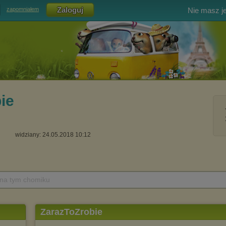
Nie masz j
zapomniałem
ie
widziany: 24.05.2018 10:12
 na tym chomiku
ZarazToZrobie