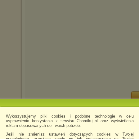
anya-filmy-2016
napisano 14.04.2016 08:14
Wykorzystujemy pliki cookies i podobne technologie w celu
usprawnienia korzystania z serwisu Chomikuj.pl oraz wyświetlenia
reklam dopasowanych do Twoich potrzeb.
Jeśli nie zmienisz ustawień dotyczących cookies w Twojej
przeglądarce, wyrażasz zgodę na ich umieszczanie na Twoim