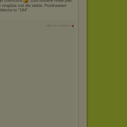
ego chomcóra
. Dziś dodane nowe pliki,
dy znajdzie coś dla siebie. Pozdrawiam
lderów to "184"
zgłoś do usunięcia