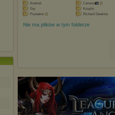
Android
Camera
Gry
Książki
Prywatne
Richard Dawkins
Nie ma plików w tym folderze