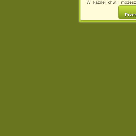
W każdej chwili możesz
cookies w swojej przeglą
w naszej Pol
Prze
http://chomikuj.pl/Polity
Jednocześnie informuje
może spowodować ogr
Chomikuj.pl.
W przypadku braku twojej
prosimy o opuszczenie se
Wykorzystanie plików c
(dostosowanie reklam do
działań marketingowych).
Wyrażenie sprzeciwu spo
będzie dopasowana do Tw
wyświetlona przypadkowo
Istnieje możliwość zmian
sposób uniemożliwiając
urządzeniu końcowym. M
dokonując odpowiednich
internetowej.
Pełną informację na 
http://chomikuj.pl/Polity