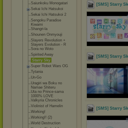
Saiunkoku Monogatari
[SMS] Starry Sk
Sekai Ichi Hatsukoi
Sekai Ichi Hatsukoi 2
Sengoku Paradise
Kiwami
Shangri-la
Shounen Onmyouji
Slayers Revolution +
Slayers Evolution - R
Sora no Woto
Spirited Away
[SMS] Starry Sk
Starry Sky
Super Robot Wars OG
Tytania
Un-Go
Uragiri wa Boku no
Namae Shiteru
Uta no Prince-sama
1000% LOVE
Valkyria Chronicles
Violinist of Hamelin
[SMS] Starry S
Working!
Working!! (2)
World Destruction