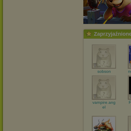
Zaprzyjaźnion
sobson
n
vampire.ang
F
el