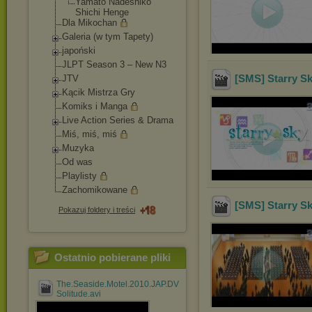
Yamato Nadeshiko
Shichi Henge
Dla Mikochan
Galeria (w tym Tapety)
japoński
JLPT Season 3 – New N3
[SMS] Starry Sk
JTV
Kącik Mistrza Gry
Komiks i Manga
Live Action Series & Drama
Miś, miś, miś
Muzyka
Od was
Playlisty
Zachomikowane
[SMS] Starry S
Pokazuj foldery i treści
Ostatnio pobierane pliki
The.Seaside.Motel.2010.JAP.DVDRip.XviD-
Solitude.avi