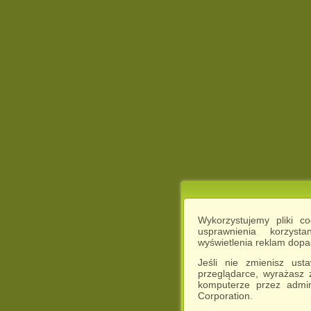
Wykorzystujemy pliki c
usprawnienia korzyst
wyświetlenia reklam dop
Jeśli nie zmienisz ust
przeglądarce, wyrażasz
komputerze przez admin
Corporation.