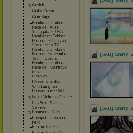
[BAB]_Starry_S
Gosick
Guilty Crown
Guin Saga
Harukanaru Toki no
Naka de ~Ajisai
Yumegatari~ OVA
Harukanaru Toki no
Naka de ~Hachiyou
Shou~ seria TV
Harukanaru Toki no
Naka de ~Kurenai no
[BAB]_Starry_S
Tsuki~ Special
Harukanaru Toki no
Naka de ~Maihitoyo~
movie
Higepiyo
Hourou Musuko -
Wandering Son
HunterxHunter 2011
Ikoku Meiro no Croisée
InuxBoku Secret
Service
[BAB]_Starry_
Kamisama Dolls
Kanojo to kanojo no
neko
Kimi ni Todoke
Kimi ni Todoke 2