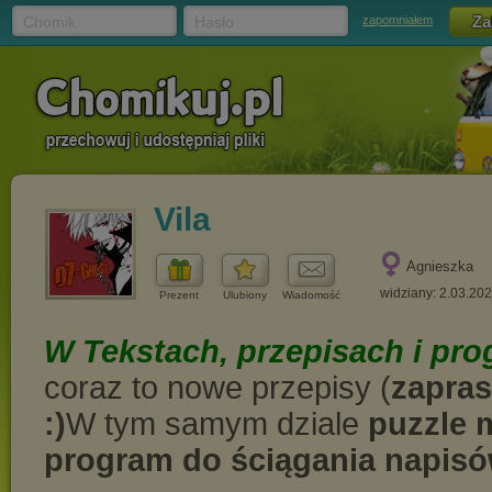
Chomik
Hasło
zapomniałem
Vila
Agnieszka
widziany: 2.03.20
Prezent
Ulubiony
Wiadomość