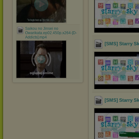
Saikou no Jinsei no
Owarikata.ep02.450p.x264-[D-
Addicts].mp4
[SMS] Starry Sk
oglądaj online
[SMS] Starry Sk