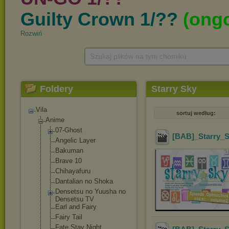
Rozwiń
Szukaj plików na tym chomiku
Foldery
Starry Sky
Vila
sortuj według:
Anime
07-Ghost
[BAB]_Starry_S
Angelic Layer
Bakuman
Brave 10
Chihayafuru
Dantalian no Shoka
Densetsu no Yuusha no
Densetsu TV
Earl and Fairy
Fairy Tail
Fate Stay Night