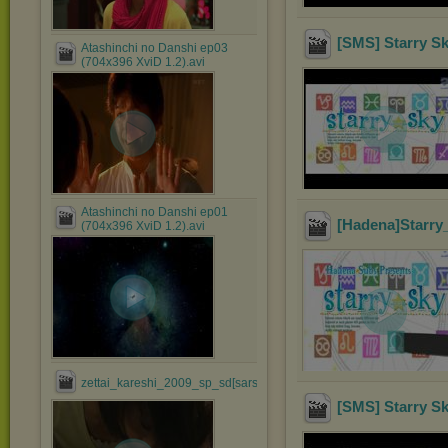
[SMS] Starry Sk
Atashinchi no Danshi ep03
(704x396 XviD 1.2).avi
Atashinchi no Danshi ep01
[Hadena]Starry
(704x396 XviD 1.2).avi
zettai_kareshi_2009_sp_sd[sars].avi
[SMS] Starry Sk