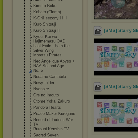
Kimi to Boku
Kobato (Clamp)
K-ON! sezony I i II
Kuro Shitsuji
[SMS] Starry S
Kuro Shitsuji II
Kyou, Koi wo
Hajimemasu OAD
Last Exile - Fam the
Silver Wing
Moretsu Pirates
Neo Angelique Abyss +
NAA Second Age
No. 6
Nodame Cantabile
Nowy folder
[SMS] Starry Sk
Nyanpire
Ore no Imouto
Otome Yokai Zakuro
Pandora Hearts
Peace Maker Kurogane
Record of Lodoss War
TV
Rurouni Kenshin TV
Sacred Seven