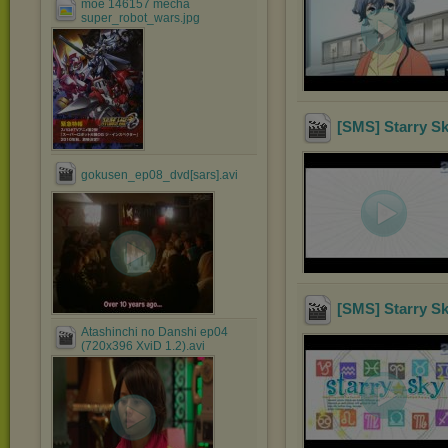
moe 146157 mecha
super_robot_wars.jpg
[SMS] Starry Sk
gokusen_ep08_dvd[sars].avi
[SMS] Starry S
Atashinchi no Danshi ep04
(720x396 XviD 1.2).avi