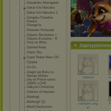
Saiunkoku Monogatari
Sekai Ichi Hatsukoi
Sekai Ichi Hatsukoi 2
Sengoku Paradise
Kiwami
Shangri-la
Shounen Onmyouji
Slayers Revolution +
Slayers Evolution - R
Sora no Woto
Zaprzyjaźnion
Spirited Away
Starry Sky
Super Robot Wars OG
Tytania
Un-Go
Uragiri wa Boku no
Namae Shiteru
sobson
n
Uta no Prince-sama
1000% LOVE
Valkyria Chronicles
Violinist of Hamelin
Working!
Working!! (2)
vampire.ang
F
World Destruction
el