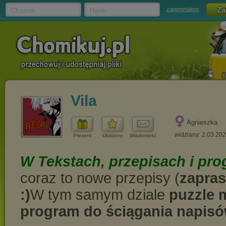
Chomik
Hasło
zapomniałem
Vila
Agnieszka
widziany: 2.03.20
Prezent
Ulubiony
Wiadomość