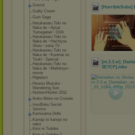
Gosick
[HorribleSubs] 
Guilty Crown
Guin Saga
Harukanaru Toki no
Naka de ~Ajisai
Yumegatari~ OVA
Harukanaru Toki no
Naka de ~Hachiyou
Shou~ seria TV
Harukanaru Toki no
Naka de ~Kurenai no
Tsuki~ Special
[m.3.3.w]_Dant
Harukanaru Toki no
3E7CF]
.mkv
Naka de ~Maihitoyo~
movie
Higepiyo
Hourou Musuko -
Wandering Son
HunterxHunter 2011
Ikoku Meiro no Croisée
InuxBoku Secret
Service
Kamisama Dolls
Kanojo to kanojo no
neko
Kimi ni Todoke
Kimi ni Todoke 2