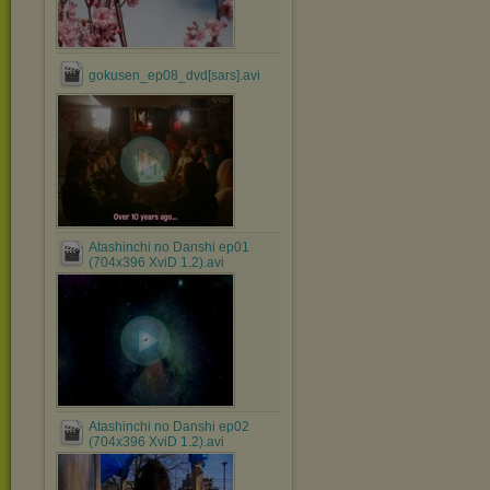
gokusen_ep08_dvd[sars].avi
Atashinchi no Danshi ep01
(704x396 XviD 1.2).avi
Atashinchi no Danshi ep02
(704x396 XviD 1.2).avi