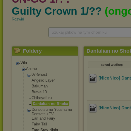
Rozwiń
Szukaj plików na tym chomiku
Foldery
Dantalian no Sho
Vila
sortuj według:
Anime
07-Ghost
[NicoNico] Dant
Angelic Layer
Bakuman
Brave 10
Chihayafuru
Dantalian no Shoka
[NicoNico] Dant
Densetsu no Yuusha no
Densetsu TV
Earl and Fairy
Fairy Tail
Fate Stay Night