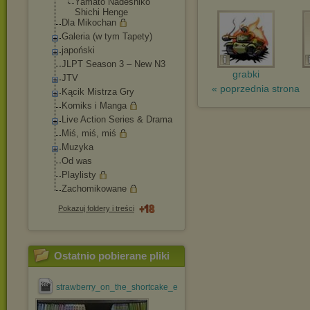
Yamato Nadeshiko
Shichi Henge
Dla Mikochan
Galeria (w tym Tapety)
japoński
JLPT Season 3 – New N3
grabki
JTV
« poprzednia strona
Kącik Mistrza Gry
Komiks i Manga
Live Action Series & Drama
Miś, miś, miś
Muzyka
Od was
Playlisty
Zachomikowane
Pokazuj foldery i treści
Ostatnio pobierane pliki
strawberry_on_the_shortcake_ep_#01_[jdrama@efnet].avi