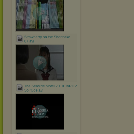
Strawberry on the Shortcake
07.avi
The.Seaside.Motel.2010.JAP.DVDRip.XviD-
Solitude.avi