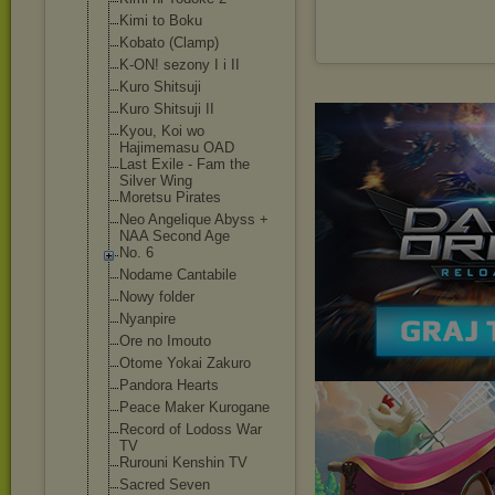
Kimi to Boku
Kobato (Clamp)
K-ON! sezony I i II
Kuro Shitsuji
Kuro Shitsuji II
Kyou, Koi wo
Hajimemasu OAD
Last Exile - Fam the
Silver Wing
Moretsu Pirates
Neo Angelique Abyss +
NAA Second Age
No. 6
Nodame Cantabile
Nowy folder
Nyanpire
Ore no Imouto
Otome Yokai Zakuro
Pandora Hearts
Peace Maker Kurogane
Record of Lodoss War
TV
Rurouni Kenshin TV
Sacred Seven