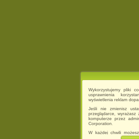
Wykorzystujemy pliki c
usprawnienia korzyst
wyświetlenia reklam dop
Jeśli nie zmienisz ust
przeglądarce, wyrażasz
komputerze przez admin
Corporation.
W każdej chwili możesz
cookies w swojej przeglą