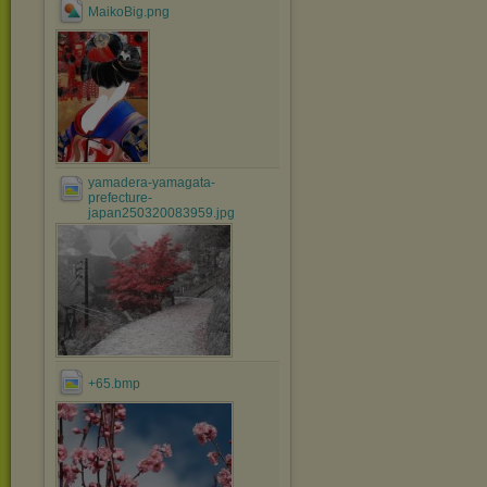
MaikoBig.png
yamadera-yamagata-
prefecture-
japan250320083959.jpg
+65.bmp