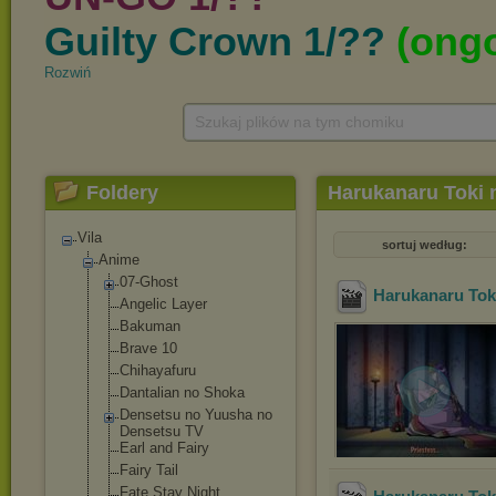
Rozwiń
Szukaj plików na tym chomiku
Foldery
Harukanaru Toki 
Vila
sortuj według:
Anime
07-Ghost
Harukanaru Toki
Angelic Layer
Bakuman
Brave 10
Chihayafuru
Dantalian no Shoka
Densetsu no Yuusha no
Densetsu TV
Earl and Fairy
Fairy Tail
Fate Stay Night