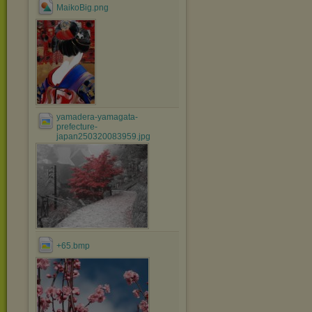
MaikoBig.png
yamadera-yamagata-
prefecture-
japan250320083959.jpg
+65.bmp