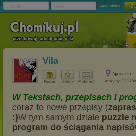
Chomik
Hasło
zapomniałem
Vila
Agnieszka
widziany: 2.03.20
Prezent
Ulubiony
Wiadomość