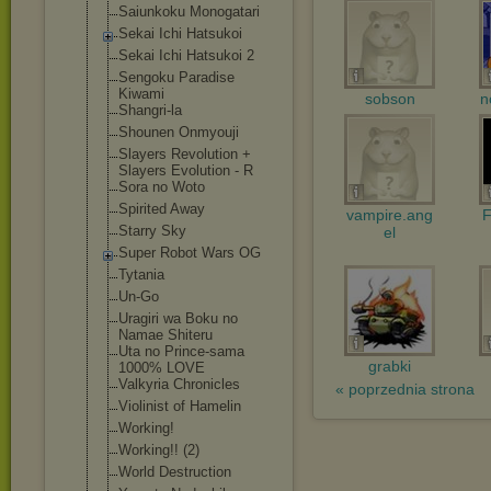
Saiunkoku Monogatari
Sekai Ichi Hatsukoi
Sekai Ichi Hatsukoi 2
Sengoku Paradise
Kiwami
sobson
n
Shangri-la
Shounen Onmyouji
Slayers Revolution +
Slayers Evolution - R
Sora no Woto
Spirited Away
vampire.ang
F
Starry Sky
el
Super Robot Wars OG
Tytania
Un-Go
Uragiri wa Boku no
Namae Shiteru
Uta no Prince-sama
grabki
1000% LOVE
Valkyria Chronicles
« poprzednia strona
Violinist of Hamelin
Working!
Working!! (2)
World Destruction