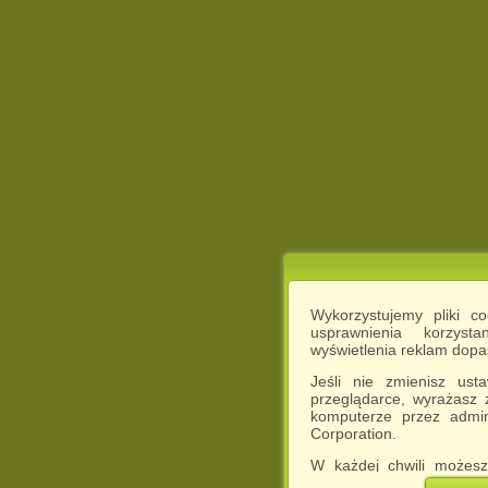
Wykorzystujemy pliki c
usprawnienia korzyst
wyświetlenia reklam dop
Jeśli nie zmienisz ust
przeglądarce, wyrażasz
komputerze przez admin
Corporation.
W każdej chwili możesz
cookies w swojej przeglą