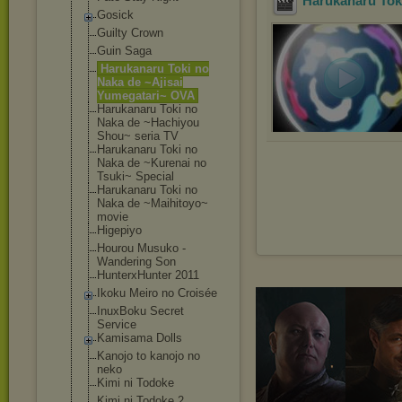
Harukanaru Toki
Gosick
Guilty Crown
Guin Saga
Harukanaru Toki no
Naka de ~Ajisai
Yumegatari~ OVA
Harukanaru Toki no
Naka de ~Hachiyou
Shou~ seria TV
Harukanaru Toki no
Naka de ~Kurenai no
Tsuki~ Special
Harukanaru Toki no
Naka de ~Maihitoyo~
movie
Higepiyo
Hourou Musuko -
Wandering Son
HunterxHunter 2011
Ikoku Meiro no Croisée
InuxBoku Secret
Service
Kamisama Dolls
Kanojo to kanojo no
neko
Kimi ni Todoke
Kimi ni Todoke 2