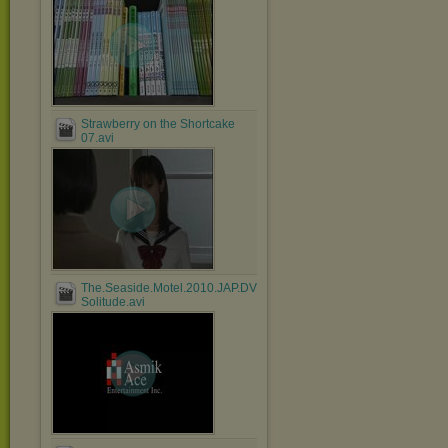
Strawberry on the Shortcake
07.avi
The.Seaside.Motel.2010.JAP.DVDRip.XviD-
Solitude.avi