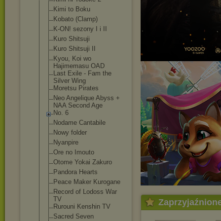
Kimi to Boku
Kobato (Clamp)
K-ON! sezony I i II
Kuro Shitsuji
Kuro Shitsuji II
Kyou, Koi wo
Hajimemasu OAD
Last Exile - Fam the
Silver Wing
Moretsu Pirates
Neo Angelique Abyss +
NAA Second Age
No. 6
Nodame Cantabile
Nowy folder
Nyanpire
Ore no Imouto
Otome Yokai Zakuro
Pandora Hearts
Peace Maker Kurogane
Record of Lodoss War
TV
Zaprzyjaźnion
Rurouni Kenshin TV
Sacred Seven