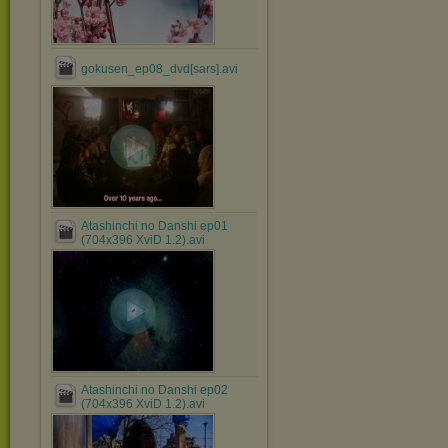
gokusen_ep08_dvd[sars].avi
Atashinchi no Danshi ep01
(704x396 XviD 1.2).avi
Atashinchi no Danshi ep02
(704x396 XviD 1.2).avi