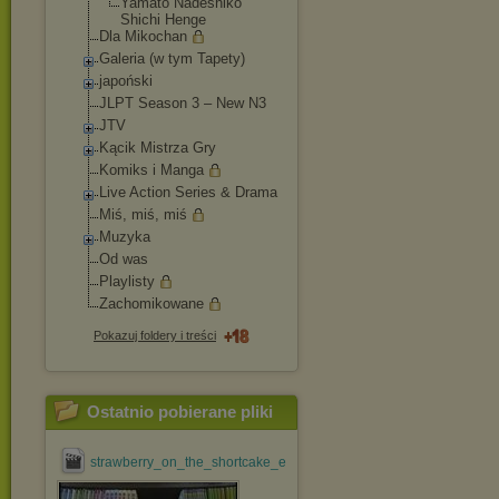
Yamato Nadeshiko
Shichi Henge
Dla Mikochan
Galeria (w tym Tapety)
japoński
JLPT Season 3 – New N3
JTV
Kącik Mistrza Gry
Komiks i Manga
Live Action Series & Drama
Miś, miś, miś
Muzyka
Od was
Playlisty
Zachomikowane
Pokazuj foldery i treści
Ostatnio pobierane pliki
strawberry_on_the_shortcake_ep_#01_[jdrama@efnet].avi