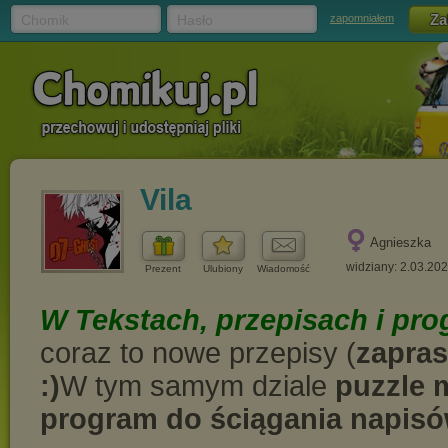
Chomik
Hasło
zapomniałem
Vila
Agnieszka
widziany: 2.03.20
Prezent
Ulubiony
Wiadomość