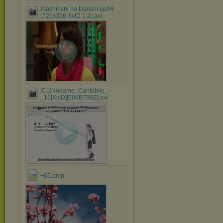
Atashinchi no Danshi ep04
(720x396 XviD 1.2).avi
[C1]Nodame_Cantabile_-
_16[XviD][006B796E].avi
+65.bmp