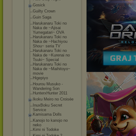
Gosick
Guilty Crown
Guin Saga
Harukanaru Toki no
Naka de ~Ajisai
Yumegatari~ OVA
Harukanaru Toki no
Naka de ~Hachiyou
Shou~ seria TV
Harukanaru Toki no
Naka de ~Kurenai no
Tsuki~ Special
Harukanaru Toki no
Naka de ~Maihitoyo~
movie
Higepiyo
Hourou Musuko -
Wandering Son
HunterxHunter 2011
Ikoku Meiro no Croisée
InuxBoku Secret
Service
Kamisama Dolls
Kanojo to kanojo no
neko
Kimi ni Todoke
Kimi ni Todoke 2