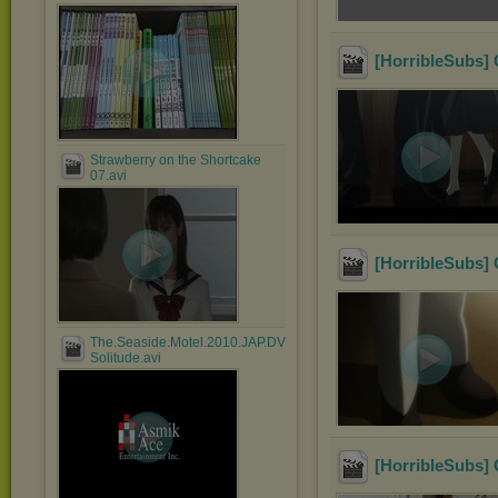
[HorribleSubs] 
Strawberry on the Shortcake
07.avi
[HorribleSubs] 
The.Seaside.Motel.2010.JAP.DVDRip.XviD-
Solitude.avi
[HorribleSubs] 