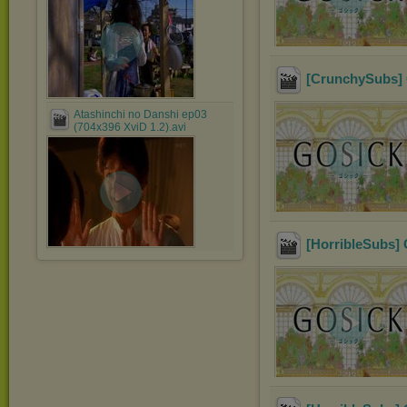
[CrunchySubs] G
Atashinchi no Danshi ep03
(704x396 XviD 1.2).avi
[HorribleSubs] 