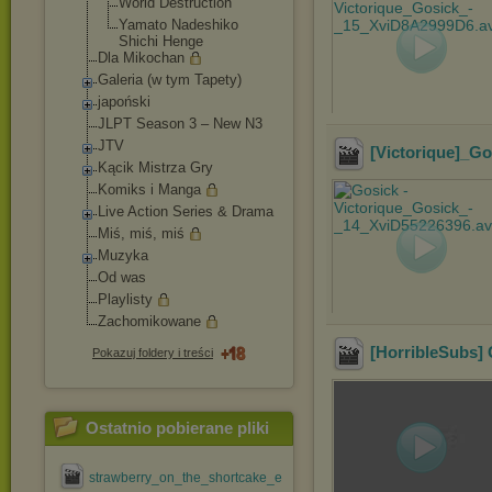
World Destruction
Yamato Nadeshiko
Shichi Henge
Dla Mikochan
Galeria (w tym Tapety)
japoński
JLPT Season 3 – New N3
JTV
[Victorique]_Go
Kącik Mistrza Gry
Komiks i Manga
Live Action Series & Drama
Miś, miś, miś
Muzyka
Od was
Playlisty
Zachomikowane
[HorribleSubs] 
Pokazuj foldery i treści
Ostatnio pobierane pliki
strawberry_on_the_shortcake_ep_#01_[jdrama@efnet].avi