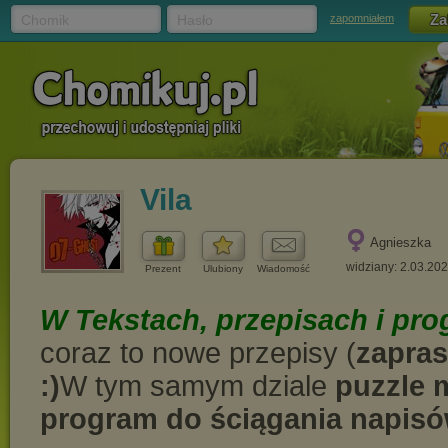
Chomik
Hasło
zapomniałem
Vila
Agnieszka
widziany: 2.03.20
Prezent
Ulubiony
Wiadomość