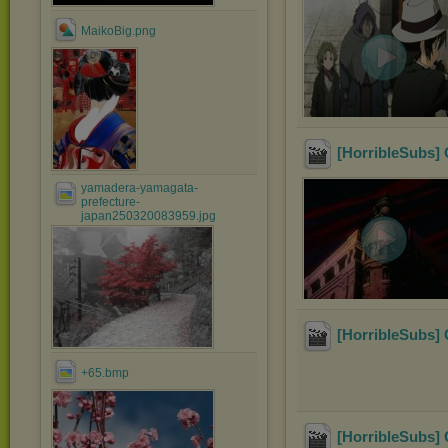
MaikoBig.png
[HorribleSubs] 
yamadera-yamagata-
prefecture-
japan250320083959.jpg
[HorribleSubs] 
+65.bmp
[HorribleSubs] 