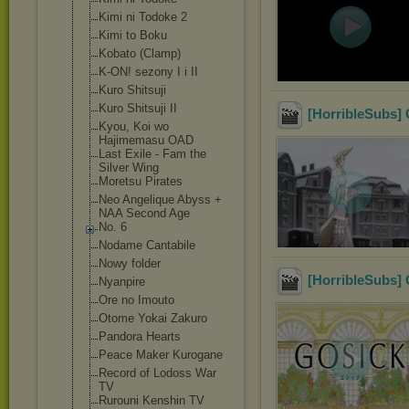
Kimi ni Todoke 2
Kimi to Boku
Kobato (Clamp)
K-ON! sezony I i II
Kuro Shitsuji
Kuro Shitsuji II
[HorribleSubs] 
Kyou, Koi wo
Hajimemasu OAD
Last Exile - Fam the
Silver Wing
Moretsu Pirates
Neo Angelique Abyss +
NAA Second Age
No. 6
Nodame Cantabile
Nowy folder
[HorribleSubs] 
Nyanpire
Ore no Imouto
Otome Yokai Zakuro
Pandora Hearts
Peace Maker Kurogane
Record of Lodoss War
TV
Rurouni Kenshin TV