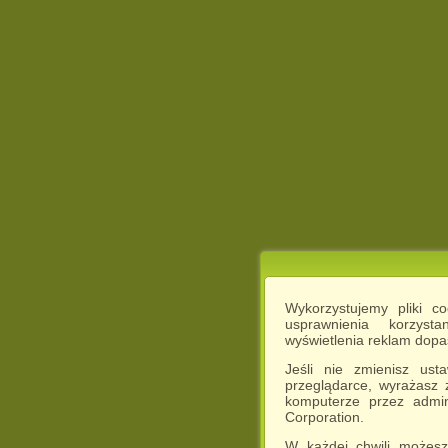
Wykorzystujemy pliki c
usprawnienia korzyst
wyświetlenia reklam dop
Jeśli nie zmienisz ust
przeglądarce, wyrażasz
komputerze przez admin
Corporation.
W każdej chwili możesz