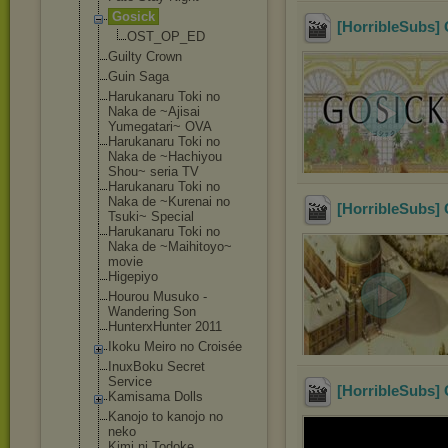
Gosick
[HorribleSubs] 
OST_OP_ED
Guilty Crown
Guin Saga
Harukanaru Toki no
Naka de ~Ajisai
Yumegatari~ OVA
Harukanaru Toki no
Naka de ~Hachiyou
Shou~ seria TV
Harukanaru Toki no
Naka de ~Kurenai no
[HorribleSubs] 
Tsuki~ Special
Harukanaru Toki no
Naka de ~Maihitoyo~
movie
Higepiyo
Hourou Musuko -
Wandering Son
HunterxHunter 2011
Ikoku Meiro no Croisée
InuxBoku Secret
Service
[HorribleSubs] 
Kamisama Dolls
Kanojo to kanojo no
neko
Kimi ni Todoke