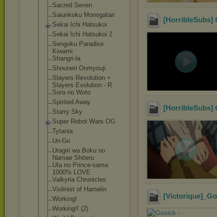
Sacred Seven
Saiunkoku Monogatari
[HorribleSubs] 
Sekai Ichi Hatsukoi
Sekai Ichi Hatsukoi 2
Sengoku Paradise
Kiwami
Shangri-la
Shounen Onmyouji
Slayers Revolution +
Slayers Evolution - R
Sora no Woto
Spirited Away
[HorribleSubs] 
Starry Sky
Super Robot Wars OG
Tytania
Un-Go
Uragiri wa Boku no
Namae Shiteru
Uta no Prince-sama
1000% LOVE
Valkyria Chronicles
Violinist of Hamelin
[Victorique]_G
Working!
Working!! (2)