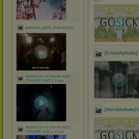
gokusen_ep08_dvd[sars].avi
[CrunchySubs] G
Atashinchi no Danshi ep01
(704x396 XviD 1.2).avi
[HorribleSubs] 
Atashinchi no Danshi ep02
(704x396 XviD 1.2).avi