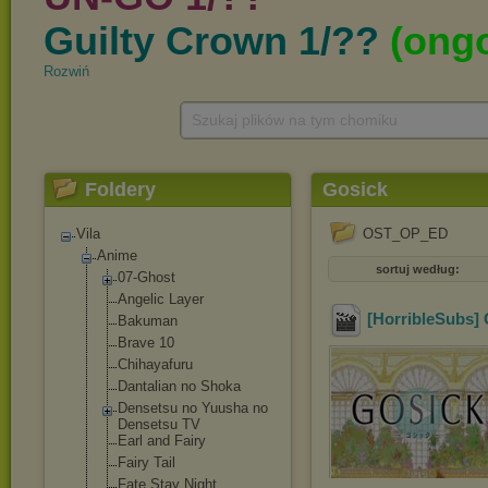
Rozwiń
Szukaj plików na tym chomiku
Foldery
Gosick
Vila
OST_OP_ED
Anime
sortuj według:
07-Ghost
Angelic Layer
[HorribleSubs] 
Bakuman
Brave 10
Chihayafuru
Dantalian no Shoka
Densetsu no Yuusha no
Densetsu TV
Earl and Fairy
Fairy Tail
Fate Stay Night