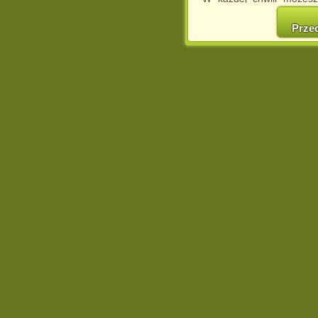
cookies w swojej przeglą
w naszej Pol
Prze
http://chomikuj.pl/Polity
Jednocześnie informuje
może spowodować ogr
Chomikuj.pl.
W przypadku braku twojej
prosimy o opuszczenie se
Wykorzystanie plików c
(dostosowanie reklam do
działań marketingowych).
Wyrażenie sprzeciwu spo
będzie dopasowana do Tw
wyświetlona przypadkowo
Istnieje możliwość zmian
sposób uniemożliwiając
urządzeniu końcowym. M
dokonując odpowiednich
internetowej.
Pełną informację na 
http://chomikuj.pl/Polity