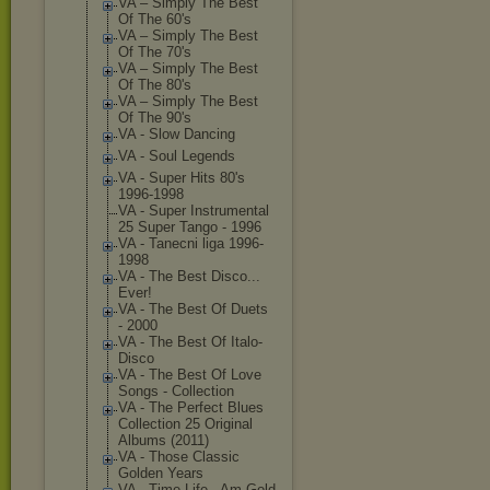
VA ‎– Simply The Best
Of The 60's
VA ‎– Simply The Best
Of The 70's
VA ‎– Simply The Best
Of The 80's
VA ‎– Simply The Best
Of The 90's
VA - Slow Dancing
VA - Soul Legends
VA - Super Hits 80's
1996-1998
VA - Super Instrumental
25 Super Tango - 1996
VA - Tanecni liga 1996-
1998
VA - The Best Disco...
Ever!
VA - The Best Of Duets
- 2000
VA - The Best Of Italo-
Disco
VA - The Best Of Love
Songs - Collection
VA - The Perfect Blues
Collection 25 Original
Albums (2011)
VA - Those Classic
Golden Years
VA - Time Life - Am Gold