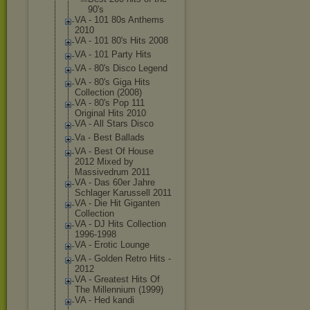
90's
VA - 101 80s Anthems
2010
VA - 101 80's Hits 2008
VA - 101 Party Hits
VA - 80's Disco Legend
VA - 80's Giga Hits
Collection (2008)
VA - 80's Pop 111
Original Hits 2010
VA - All Stars Disco
Va - Best Ballads
VA - Best Of House
2012 Mixed by
Massivedrum 2011
VA - Das 60er Jahre
Schlager Karussell 2011
VA - Die Hit Giganten
Collection
VA - DJ Hits Collection
1996-1998
VA - Erotic Lounge
VA - Golden Retro Hits -
2012
VA - Greatest Hits Of
The Millennium (1999)
VA - Hed kandi