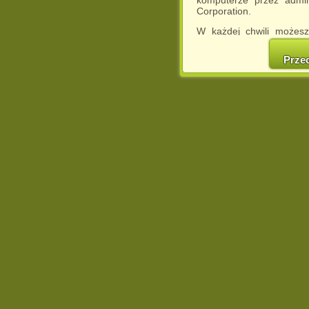
komputerze przez admin
Corporation.
W każdej chwili możesz
cookies w swojej przeglą
w naszej Pol
Prze
http://chomikuj.pl/Polity
Jednocześnie informuje
może spowodować ogr
Chomikuj.pl.
W przypadku braku twojej
prosimy o opuszczenie se
Wykorzystanie plików c
(dostosowanie reklam do
działań marketingowych).
Wyrażenie sprzeciwu spo
będzie dopasowana do Tw
wyświetlona przypadkowo
Istnieje możliwość zmian
sposób uniemożliwiając
urządzeniu końcowym. M
dokonując odpowiednich
internetowej.
Pełną informację na 