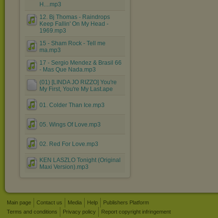
H....mp3
12. Bj Thomas - Raindrops
Keep Fallin' On My Head -
1969.mp3
15 - Sham Rock - Tell me
ma.mp3
17 - Sergio Mendez & Brasil 66
- Mas Que Nada.mp3
(01) [LINDA JO RIZZO] You're
My First, You're My Last.ape
01. Colder Than Ice.mp3
05. Wings Of Love.mp3
02. Red For Love.mp3
KEN LASZLO Tonight (Original
Maxi Version).mp3
Main page
Contact us
Media
Help
Publishers Platform
Terms and conditions
Privacy policy
Report copyright infringement