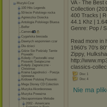
VA - The Best o
Muzyki-Czar
Collection (20
100 Hits Legends
50-lecie Polskiego rocka
400 Tracks | 
Agnieszka Osiecka
44.1 Khz | 1.6
Antologia Polskiego Bluesa
Belfer
Genre: Pop / S
Camera
Cygańska biesiada
Read more in h
Dawnych wspomnien czar
Dla dzieci
1960′s 70′s 80′
Gdzie Sie Podzialy Tamte
Zippy, Hulkshar
Prywatki
Koledy i Pastorałki oraz
http://www.mp3
Piosenki Świąteczne
Kolędy Zagraniczne -
classics-coll
Christmas
Kraina Łagodności - Poezja
Disc 1
śpiewana
Disc 4
Królowe Polskiej Piosenki
Mega Disney CD Colection
Nie ma pli
Muzyka Akordeonowa
Muzyka Poważna
Niezapomniane Melodie
2002 - Americans
Swinging in Paris