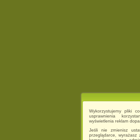
Wykorzystujemy pliki c
usprawnienia korzyst
wyświetlenia reklam dop
Jeśli nie zmienisz ust
przeglądarce, wyrażasz