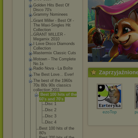
Golden Hits Best Of
Disco 70's
Grammy Nominees
Grant Miller - Best Of -
The Maxi-Singles Hit
Collection
GRANT MILLER -
Megamix 2010
I Love Disco Diamonds
Collection
Mastermix Classic Cuts
Motown - The Complete
No.1s
Radio Nova - La Boîte
Zaprzyjaźnion
The Best Love... Ever!
The best of the 1960s
70s 80s 90s classics
collection 2011
Best 100 hits of the
60's and 70's
Disc 1
Disc 2
ezoTop
p
Disc 3
Disc 4
Best 100 hits of the
80's
Best 200 hits of the