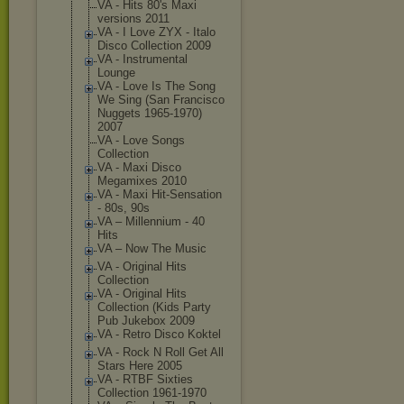
VA - Hits 80's Maxi
versions 2011
VA - I Love ZYX - Italo
Disco Collection 2009
VA - Instrumental
Lounge
VA - Love Is The Song
We Sing (San Francisco
Nuggets 1965-1970)
2007
VA - Love Songs
Collection
VA - Maxi Disco
Megamixes 2010
VA - Maxi Hit-Sensation
- 80s, 90s
VA ‎– Millennium - 40
Hits
VA ‎– Now The Music
VA - Original Hits
Collection
VA - Original Hits
Collection (Kids Party
Pub Jukebox 2009
VA - Retro Disco Koktel
VA - Rock N Roll Get All
Stars Here 2005
VA - RTBF Sixties
Collection 1961-1970