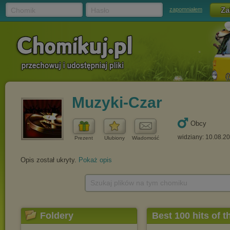
Chomik
Hasło
zapomniałem
Muzyki-Czar
Obcy
widziany: 10.08.2
Prezent
Ulubiony
Wiadomość
Opis został ukryty.
Pokaż opis
Szukaj plików na tym chomiku
Foldery
Best 100 hits of t