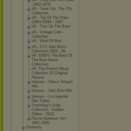
-1962-1979
VA - Time Life; The 70′s
Collection
VA - Top Of The Pops
(1964-2006) - 2007
VA - Turn Up The Bass
VA - Vintage Cafe -
Collection
VA - Wind Of Buri
VA - ZYX Italo Disco
Collection 2002 - 09
VA -1000% The Best Of
The Best Music
Collection
VA -The Perfect Blues
Collection 25 Original
Albums
Various ‎– Dance Smash
Hits
Various ‎– Italo Boot Mix
Various – La Légende
Des Tubes
Yesterday's Gold
Collection - Golden
Oldies - 2010
Песни военных лет -
1941-1945
Orkiestry