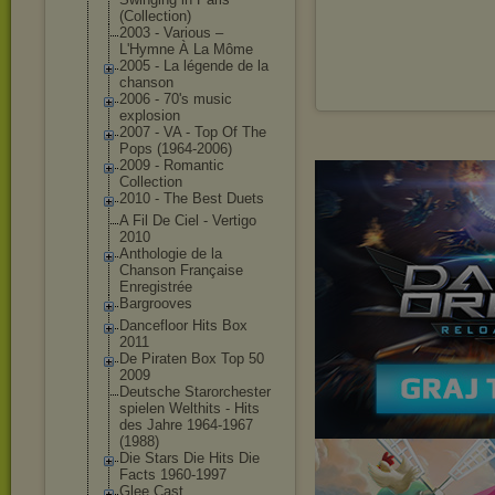
(Collection)
2003 - Various ‎–
L'Hymne À La Môme
2005 - La légende de la
chanson
2006 - 70's music
explosion
2007 - VA - Top Of The
Pops (1964-2006)
2009 - Romantic
Collection
2010 - The Best Duets
A Fil De Ciel - Vertigo
2010
Anthologie de la
Chanson Française
Enregistrée
Bargrooves
Dancefloor Hits Box
2011
De Piraten Box Top 50
2009
Deutsche Starorchester
spielen Welthits - Hits
des Jahre 1964-1967
(1988)
Die Stars Die Hits Die
Facts 1960-1997
Glee Cast