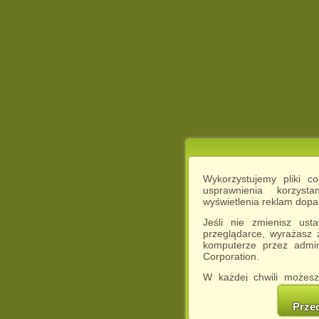
Wykorzystujemy pliki c
usprawnienia korzyst
wyświetlenia reklam dop
Jeśli nie zmienisz ust
przeglądarce, wyrażasz
komputerze przez admin
Corporation.
W każdej chwili możesz
cookies w swojej przeglą
w naszej Pol
Prze
http://chomikuj.pl/Polity