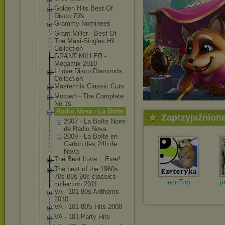
Golden Hits Best Of
Disco 70's
Grammy Nominees
Grant Miller - Best Of -
The Maxi-Singles Hit
Collection
GRANT MILLER -
Megamix 2010
I Love Disco Diamonds
Collection
Mastermix Classic Cuts
Motown - The Complete
No.1s
Radio Nova - La Boîte
Zaprzyjaźnion
2007 - La Boîte Noire
de Radio Nova
2009 - La Boîte en
Carton des 24h de
Nova
The Best Love... Ever!
The best of the 1960s
70s 80s 90s classics
ezoTop
p
collection 2011
VA - 101 80s Anthems
2010
VA - 101 80's Hits 2008
VA - 101 Party Hits