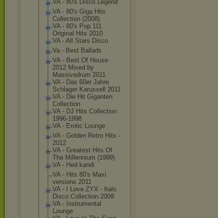
VA - 80's Disco Legend
VA - 80's Giga Hits
Collection (2008)
VA - 80's Pop 111
Original Hits 2010
VA - All Stars Disco
Va - Best Ballads
VA - Best Of House
2012 Mixed by
Massivedrum 2011
VA - Das 60er Jahre
Schlager Karussell 2011
VA - Die Hit Giganten
Collection
VA - DJ Hits Collection
1996-1998
VA - Erotic Lounge
VA - Golden Retro Hits -
2012
VA - Greatest Hits Of
The Millennium (1999)
VA - Hed kandi
VA - Hits 80's Maxi
versions 2011
VA - I Love ZYX - Italo
Disco Collection 2009
VA - Instrumental
Lounge