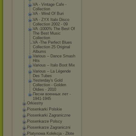
VA - Vintage Cafe -
Collection
VA - Wind Of Buri
VA - ZYX Italo Disco
Collection 2002 - 09
VA -1000% The Best Of
The Best Music
Collection
VA -The Perfect Blues
Collection 25 Original
Albums
Various ‎– Dance Smash
Hits
Various ‎– Italo Boot Mix
Various – La Légende
Des Tubes
Yesterday's Gold
Collection - Golden
Oldies - 2010
Песни военных лет -
1941-1945
Orkiestry
Piosenkarki Polskie
Piosenkarki Zagraniczne
Piosenkarze Polscy
Piosenkarze Zagraniczni
Platynowa Kolekcja - Złote