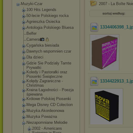
Muzyki-Czar
2007 - La Boîte No
100 Hits Legends
sortuj według:
50-lecie Polskiego rocka
Agnieszka Osiecka
1334406398_1
.
Antologia Polskiego Bluesa
Belfer
Camera
Cygańska biesiada
Dawnych wspomnien czar
Dla dzieci
Gdzie Sie Podzialy Tamte
Prywatki
Koledy i Pastorałki oraz
Piosenki Świąteczne
1334422913_1
.j
Kolędy Zagraniczne -
Christmas
Kraina Łagodności - Poezja
śpiewana
Królowe Polskiej Piosenki
Mega Disney CD Colection
Muzyka Akordeonowa
Muzyka Poważna
Niezapomniane Melodie
2002 - Americans
Swinging in Paris