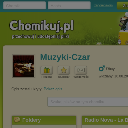
Chomik
Hasło
zapomniałem
Muzyki-Czar
Obcy
widziany: 10.08.2
Prezent
Ulubiony
Wiadomość
Opis został ukryty.
Pokaż opis
Szukaj plików na tym chomiku
Foldery
Radio Nova - La B