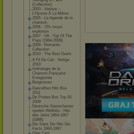
(Collection)
2003 - Various ‎–
L'Hymne À La Môme
2005 - La légende de la
chanson
2006 - 70's music
explosion
2007 - VA - Top Of The
Pops (1964-2006)
2009 - Romantic
Collection
2010 - The Best Duets
A Fil De Ciel - Vertigo
2010
Anthologie de la
Chanson Française
Enregistrée
Bargrooves
Dancefloor Hits Box
2011
De Piraten Box Top 50
2009
Deutsche Starorchester
spielen Welthits - Hits
des Jahre 1964-1967
(1988)
Die Stars Die Hits Die
Facts 1960-1997
Glee Cast