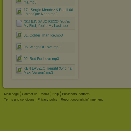
ma.mp3
17 - Sergio Mendez & Brasil 66
- Mas Que Nada.mp3
(01) [LINDA JO RIZZO] You're
My First, You're My Last.ape
01. Colder Than Ice.mp3
05. Wings Of Love.mp3
02. Red For Love.mp3
KEN LASZLO Tonight (Original
Maxi Version).mp3
Main page
Contact us
Media
Help
Publishers Platform
Terms and conditions
Privacy policy
Report copyright infringement