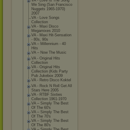
VA - Love Is The Song
We Sing (San Francisco
Nuggets 1965-1970)
2007
VA - Love Songs
Collection
VA - Maxi Disco
Megamixes 2010
VA - Maxi Hit-Sensation
- 80s, 90s
VA ‎– Millennium - 40
Hits
VA ‎– Now The Music
VA - Original Hits
Collection
VA - Original Hits
Collection (Kids Party
Pub Jukebox 2009
VA - Retro Disco Koktel
VA - Rock N Roll Get All
Stars Here 2005
VA - RTBF Sixties
Collection 1961-1970
VA ‎– Simply The Best
Of The 60's
VA ‎– Simply The Best
Of The 70's
VA ‎– Simply The Best
Of The 80's
VA ‎– Simply The Best