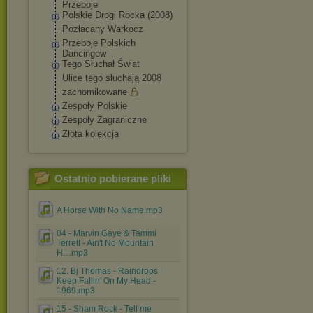
Przeboje
Polskie Drogi Rocka (2008)
Pozłacany Warkocz
Przeboje Polskich
Dancingow
Tego Słuchał Świat
Ulice tego słuchają 2008
zachomikowane
Zespoły Polskie
Zespoły Zagraniczne
Złota kolekcja
Ostatnio pobierane pliki
A Horse With No Name.mp3
04 - Marvin Gaye & Tammi
Terrell - Ain't No Mountain
H....mp3
12. Bj Thomas - Raindrops
Keep Fallin' On My Head -
1969.mp3
15 - Sham Rock - Tell me