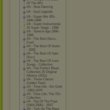
Of The 90's
VA - Slow Dancing
VA - Soul Legends
VA - Super Hits 80's
1996-1998
VA - Super Instrumental
25 Super Tango - 1996
VA - Tanecni liga 1996-
1998
VA - The Best Disco...
Ever!
VA - The Best Of Duets
- 2000
VA - The Best Of Italo-
Disco
VA - The Best Of Love
Songs - Collection
VA - The Perfect Blues
Collection 25 Original
Albums (2011)
VA - Those Classic
Golden Years
VA - Time Life - Am Gold
-1962-1979
VA - Time Life; The 70′s
Collection
VA - Top Of The Pops
(1964-2006) - 2007
VA - Turn Up The Bass