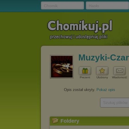
Chomik
Hasło
Muzyki-Czar
Prezent
Ulubiony
Wiadomość
Opis został ukryty.
Pokaż opis
Szukaj plików
Foldery