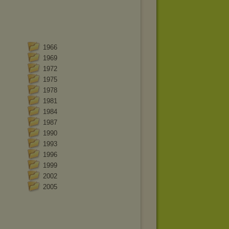
1966
1969
1972
1975
1978
1981
1984
1987
1990
1993
1996
1999
2002
2005