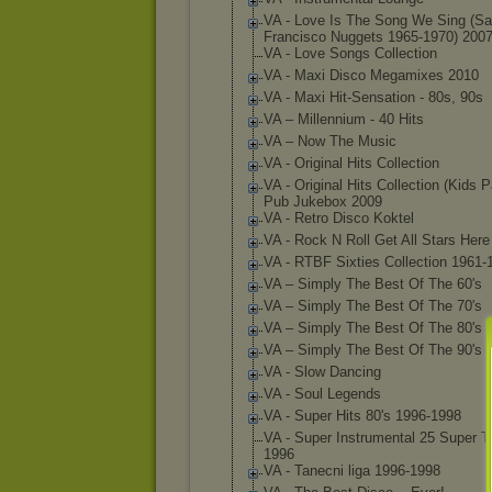
VA - Love Is The Song We Sing (S
Francisco Nuggets 1965-1970) 200
VA - Love Songs Collection
VA - Maxi Disco Megamixes 2010
VA - Maxi Hit-Sensation - 80s, 90s
VA ‎– Millennium - 40 Hits
VA ‎– Now The Music
VA - Original Hits Collection
VA - Original Hits Collection (Kids P
Pub Jukebox 2009
VA - Retro Disco Koktel
VA - Rock N Roll Get All Stars Her
VA - RTBF Sixties Collection 1961-
VA ‎– Simply The Best Of The 60's
VA ‎– Simply The Best Of The 70's
VA ‎– Simply The Best Of The 80's
VA ‎– Simply The Best Of The 90's
VA - Slow Dancing
VA - Soul Legends
VA - Super Hits 80's 1996-1998
VA - Super Instrumental 25 Super T
1996
VA - Tanecni liga 1996-1998