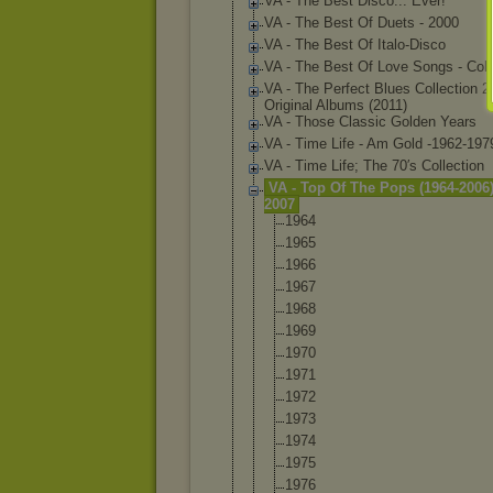
VA - The Best Disco... Ever!
VA - The Best Of Duets - 2000
VA - The Best Of Italo-Disco
VA - The Best Of Love Songs - Coll
VA - The Perfect Blues Collection 2
Original Albums (2011)
VA - Those Classic Golden Years
VA - Time Life - Am Gold -1962-197
VA - Time Life; The 70′s Collection
VA - Top Of The Pops (1964-2006)
2007
1964
1965
1966
1967
1968
1969
1970
1971
1972
1973
1974
1975
1976