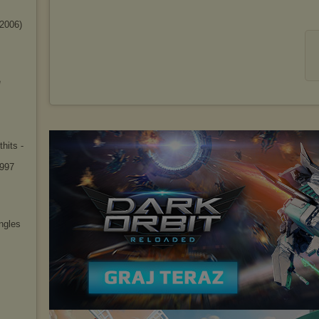
-2006)
e
hits -
1997
ingles