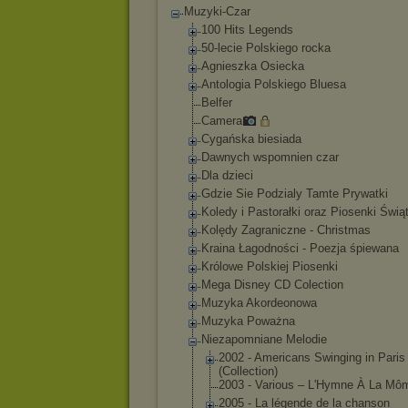
Muzyki-Czar
100 Hits Legends
50-lecie Polskiego rocka
Agnieszka Osiecka
Antologia Polskiego Bluesa
Belfer
Camera
Cygańska biesiada
Dawnych wspomnien czar
Dla dzieci
Gdzie Sie Podzialy Tamte Prywatki
Koledy i Pastorałki oraz Piosenki Świ
Kolędy Zagraniczne - Christmas
Kraina Łagodności - Poezja śpiewana
Królowe Polskiej Piosenki
Mega Disney CD Colection
Muzyka Akordeonowa
Muzyka Poważna
Niezapomniane Melodie
2002 - Americans Swinging in Paris
(Collection)
2003 - Various ‎– L'Hymne À La Mô
2005 - La légende de la chanson