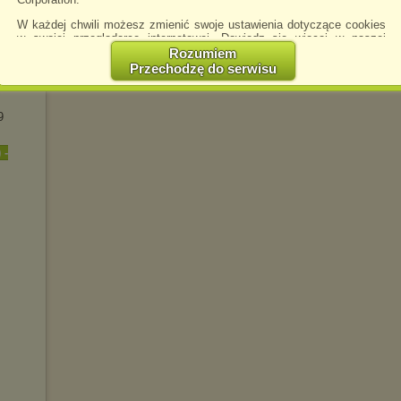
W każdej chwili możesz zmienić swoje ustawienia dotyczące cookies
w swojej przeglądarce internetowej. Dowiedz się więcej w naszej
Polityce Prywatności -
http://chomikuj.pl/PolitykaPrywatnosci.aspx
.
Rozumiem
ection
Przechodzę do serwisu
5
Jednocześnie informujemy że zmiana ustawień przeglądarki może
spowodować ograniczenie korzystania ze strony Chomikuj.pl.
W przypadku braku twojej zgody na akceptację cookies niestety
9
prosimy o opuszczenie serwisu chomikuj.pl.
 -
Wykorzystanie plików cookies
przez
Zaufanych Partnerów
(dostosowanie reklam do Twoich potrzeb, analiza skuteczności działań
marketingowych).
Wyrażenie sprzeciwu spowoduje, że wyświetlana Ci reklama nie
będzie dopasowana do Twoich preferencji, a będzie to reklama
wyświetlona przypadkowo.
Istnieje możliwość zmiany ustawień przeglądarki internetowej w
sposób uniemożliwiający przechowywanie plików cookies na
urządzeniu końcowym. Można również usunąć pliki cookies,
dokonując odpowiednich zmian w ustawieniach przeglądarki
internetowej.
Pełną informację na ten temat znajdziesz pod adresem
http://chomikuj.pl/PolitykaPrywatnosci.aspx
.