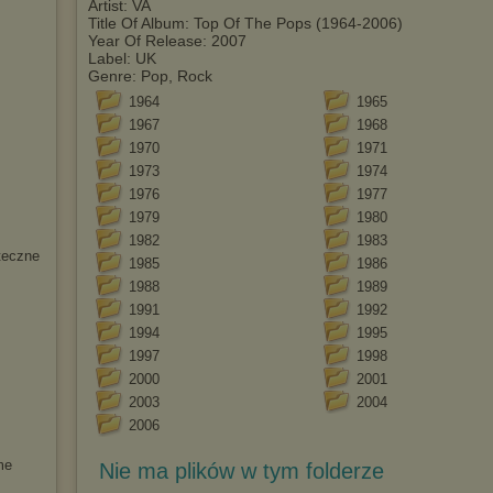
Artist: VA
Title Of Album: Top Of The Pops (1964-2006)
Year Of Release: 2007
Label: UK
Genre: Pop, Rock
1964
1965
1967
1968
1970
1971
1973
1974
1976
1977
1979
1980
1982
1983
ąteczne
1985
1986
1988
1989
1991
1992
1994
1995
1997
1998
2000
2001
2003
2004
2006
me
Nie ma plików w tym folderze