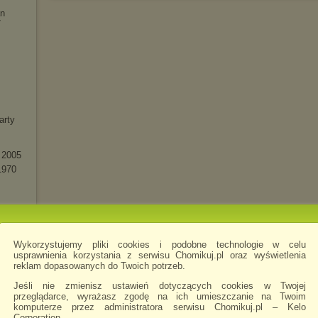
an
7
arty
e 2005
1970
Wykorzystujemy pliki cookies i podobne technologie w celu
usprawnienia korzystania z serwisu Chomikuj.pl oraz wyświetlenia
reklam dopasowanych do Twoich potrzeb.
ango -
Jeśli nie zmienisz ustawień dotyczących cookies w Twojej
przeglądarce, wyrażasz zgodę na ich umieszczanie na Twoim
komputerze przez administratora serwisu Chomikuj.pl – Kelo
Corporation.