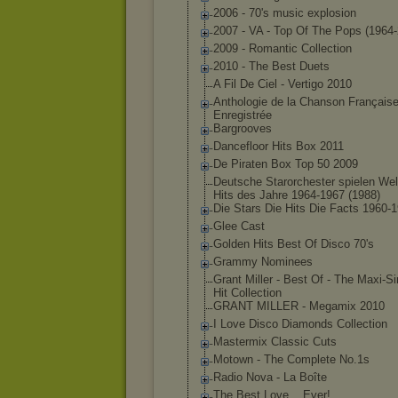
2006 - 70's music explosion
2007 - VA - Top Of The Pops (1964
2009 - Romantic Collection
2010 - The Best Duets
A Fil De Ciel - Vertigo 2010
Anthologie de la Chanson Français
Enregistrée
Bargrooves
Dancefloor Hits Box 2011
De Piraten Box Top 50 2009
Deutsche Starorchester spielen Welt
Hits des Jahre 1964-1967 (1988)
Die Stars Die Hits Die Facts 1960-
Glee Cast
Golden Hits Best Of Disco 70's
Grammy Nominees
Grant Miller - Best Of - The Maxi-S
Hit Collection
GRANT MILLER - Megamix 2010
I Love Disco Diamonds Collection
Mastermix Classic Cuts
Motown - The Complete No.1s
Radio Nova - La Boîte
The Best Love... Ever!