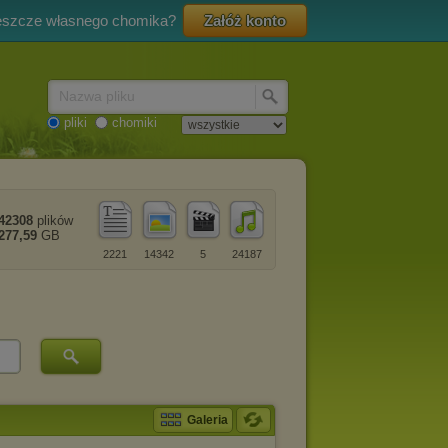
eszcze własnego chomika?
Załóż konto
Nazwa pliku
pliki
chomiki
42308
plików
277,59
GB
2221
14342
5
24187
Galeria