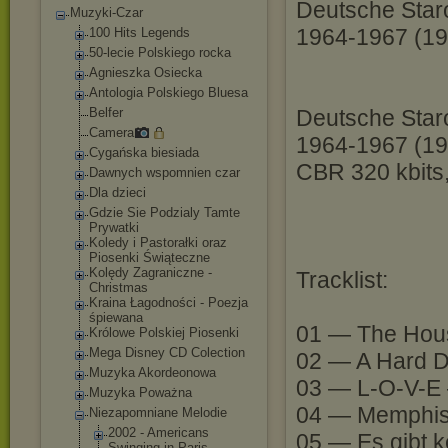
Deutsche Staro
Muzyki-Czar
1964-1967 (19
100 Hits Legends
50-lecie Polskiego rocka
Agnieszka Osiecka
Antologia Polskiego Bluesa
Belfer
Deutsche Staro
Camera
1964-1967 (19
Cygańska biesiada
CBR 320 kbits,
Dawnych wspomnien czar
Dla dzieci
Gdzie Sie Podzialy Tamte
Prywatki
Koledy i Pastorałki oraz
Piosenki Świąteczne
Kolędy Zagraniczne -
Tracklist:
Christmas
Kraina Łagodności - Poezja
śpiewana
01 — The Hou
Królowe Polskiej Piosenki
Mega Disney CD Colection
02 — A Hard D
Muzyka Akordeonowa
03 — L-O-V-E 
Muzyka Poważna
04 — Memphis
Niezapomniane Melodie
2002 - Americans
05 — Es gibt k
Swinging in Paris