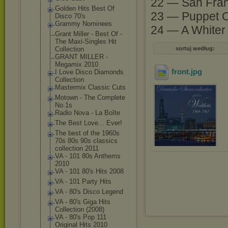
22 — San Fran
Golden Hits Best Of
23 — Puppet O
Disco 70's
Grammy Nominees
24 — A Whiter
Grant Miller - Best Of -
The Maxi-Singles Hit
Collection
sortuj według:
GRANT MILLER -
Megamix 2010
front
.jpg
I Love Disco Diamonds
Collection
Mastermix Classic Cuts
Motown - The Complete
No.1s
Radio Nova - La Boîte
The Best Love... Ever!
The best of the 1960s
70s 80s 90s classics
collection 2011
VA - 101 80s Anthems
2010
VA - 101 80's Hits 2008
VA - 101 Party Hits
VA - 80's Disco Legend
VA - 80's Giga Hits
Collection (2008)
VA - 80's Pop 111
Original Hits 2010