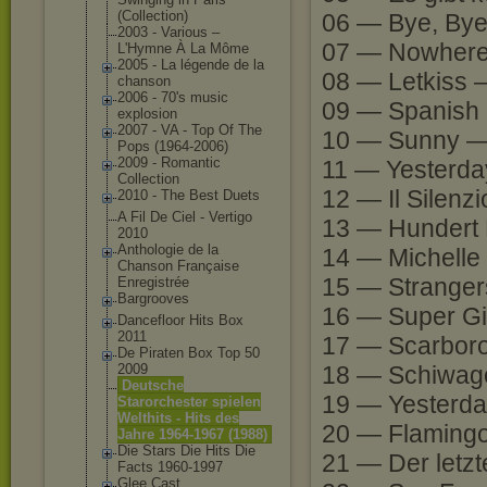
(Collection)
06 — Bye, Bye
2003 - Various ‎–
07 — Nowhere
L'Hymne À La Môme
2005 - La légende de la
08 — Letkiss 
chanson
2006 - 70's music
09 — Spanish 
explosion
2007 - VA - Top Of The
10 — Sunny —
Pops (1964-2006)
2009 - Romantic
11 — Yesterd
Collection
12 — Il Silenz
2010 - The Best Duets
A Fil De Ciel - Vertigo
13 — Hundert 
2010
Anthologie de la
14 — Michelle
Chanson Française
15 — Stranger
Enregistrée
Bargrooves
16 — Super Gi
Dancefloor Hits Box
2011
17 — Scarboro
De Piraten Box Top 50
2009
18 — Schiwag
Deutsche
19 — Yesterd
Starorchester spielen
Welthits - Hits des
20 — Flaming
Jahre 1964-1967 (1988)
Die Stars Die Hits Die
21 — Der letz
Facts 1960-1997
Glee Cast