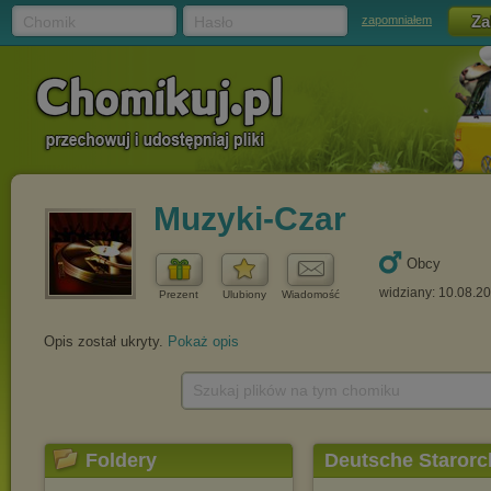
Chomik
Hasło
zapomniałem
Muzyki-Czar
Obcy
widziany: 10.08.2
Prezent
Ulubiony
Wiadomość
Opis został ukryty.
Pokaż opis
Szukaj plików na tym chomiku
Foldery
Deutsche Starorch