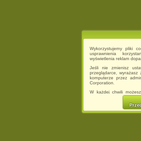
Wykorzystujemy pliki c
usprawnienia korzyst
wyświetlenia reklam dop
Jeśli nie zmienisz ust
przeglądarce, wyrażasz
komputerze przez admin
Corporation.
W każdej chwili możesz
cookies w swojej przeglą
w naszej Pol
Prze
http://chomikuj.pl/Polity
Jednocześnie informuje
może spowodować ogr
Chomikuj.pl.
W przypadku braku twojej
prosimy o opuszczenie se