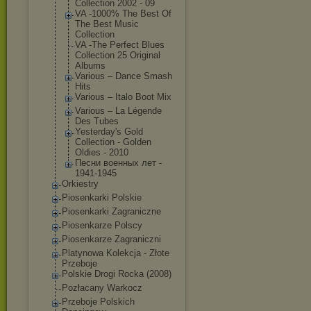
Collection 2002 - 09
VA -1000% The Best Of
The Best Music
Collection
VA -The Perfect Blues
Collection 25 Original
Albums
Various ‎– Dance Smash
Hits
Various ‎– Italo Boot Mix
Various – La Légende
Des Tubes
Yesterday's Gold
Collection - Golden
Oldies - 2010
Песни военных лет -
1941-1945
Orkiestry
Piosenkarki Polskie
Piosenkarki Zagraniczne
Piosenkarze Polscy
Piosenkarze Zagraniczni
Platynowa Kolekcja - Złote
Przeboje
Polskie Drogi Rocka (2008)
Pozłacany Warkocz
Przeboje Polskich