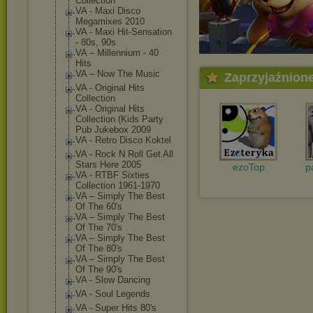
Collection
VA - Maxi Disco
Megamixes 2010
VA - Maxi Hit-Sensation
- 80s, 90s
VA ‎– Millennium - 40
Hits
VA ‎– Now The Music
Zaprzyjaźnion
VA - Original Hits
Collection
VA - Original Hits
Collection (Kids Party
Pub Jukebox 2009
VA - Retro Disco Koktel
VA - Rock N Roll Get All
Stars Here 2005
ezoTop
p
VA - RTBF Sixties
Collection 1961-1970
VA ‎– Simply The Best
Of The 60's
VA ‎– Simply The Best
Of The 70's
VA ‎– Simply The Best
Of The 80's
VA ‎– Simply The Best
Of The 90's
VA - Slow Dancing
VA - Soul Legends
VA - Super Hits 80's