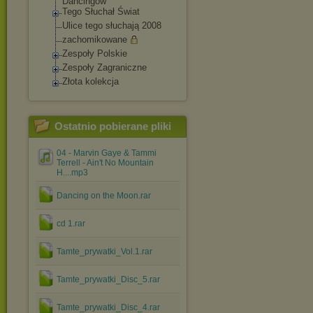
Dancingow
Tego Słuchał Świat
Ulice tego słuchają 2008
zachomikowane
Zespoły Polskie
Zespoły Zagraniczne
Złota kolekcja
Ostatnio pobierane pliki
04 - Marvin Gaye & Tammi
Terrell - Ain't No Mountain
H....mp3
Dancing on the Moon.rar
cd 1.rar
Tamte_prywatki_Vol.1.rar
Tamte_prywatki_Disc_5.rar
Tamte_prywatki_Disc_4.rar