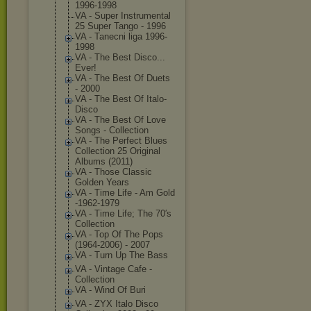
1996-1998
VA - Super Instrumental
25 Super Tango - 1996
VA - Tanecni liga 1996-
1998
VA - The Best Disco...
Ever!
VA - The Best Of Duets
- 2000
VA - The Best Of Italo-
Disco
VA - The Best Of Love
Songs - Collection
VA - The Perfect Blues
Collection 25 Original
Albums (2011)
VA - Those Classic
Golden Years
VA - Time Life - Am Gold
-1962-1979
VA - Time Life; The 70′s
Collection
VA - Top Of The Pops
(1964-2006) - 2007
VA - Turn Up The Bass
VA - Vintage Cafe -
Collection
VA - Wind Of Buri
VA - ZYX Italo Disco