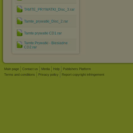
TAMTE_PRYWATKI_Disc_3.rar
Tamte_prywatki_Disc_2.rar
Tamte prywatki CD1.rar
Tamte Prywatki - Biesiadne
CD2.rar
Main page
Contact us
Media
Help
Publishers Platform
Terms and conditions
Privacy policy
Report copyright infringement