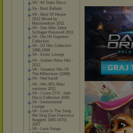
VA - All Stars Disco
Va - Best Ballads
VA - Best Of House
2012 Mixed by
Massivedrum 2011
VA - Das 60er Jahre
Schlager Karussell 2011
VA - Die Hit Giganten
Collection
VA - DJ Hits Collection
1996-1998
VA - Erotic Lounge
VA - Golden Retro Hits -
2012
VA - Greatest Hits Of
The Millennium (1999)
VA - Hed kandi
VA - Hits 80's Maxi
versions 2011
VA - I Love ZYX - Italo
Disco Collection 2009
VA - Instrumental
Lounge
VA - Love Is The Song
We Sing (San Francisco
Nuggets 1965-1970)
2007
VA - Love Songs