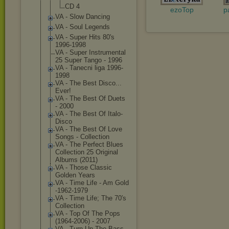
CD 4
ezoTop
p
VA - Slow Dancing
VA - Soul Legends
VA - Super Hits 80's
1996-1998
VA - Super Instrumental
25 Super Tango - 1996
VA - Tanecni liga 1996-
1998
VA - The Best Disco...
Ever!
VA - The Best Of Duets
- 2000
VA - The Best Of Italo-
Disco
VA - The Best Of Love
Songs - Collection
VA - The Perfect Blues
Collection 25 Original
Albums (2011)
VA - Those Classic
Golden Years
VA - Time Life - Am Gold
-1962-1979
VA - Time Life; The 70′s
Collection
VA - Top Of The Pops
(1964-2006) - 2007
VA - Turn Up The Bass