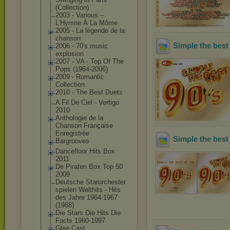
(Collection)
2003 - Various ‎–
L'Hymne À La Môme
2005 - La légende de la
chanson
Simple the best
2006 - 70's music
explosion
2007 - VA - Top Of The
Pops (1964-2006)
2009 - Romantic
Collection
2010 - The Best Duets
A Fil De Ciel - Vertigo
2010
Anthologie de la
Chanson Française
Enregistrée
Simple the best
Bargrooves
Dancefloor Hits Box
2011
De Piraten Box Top 50
2009
Deutsche Starorchester
spielen Welthits - Hits
des Jahre 1964-1967
(1988)
Die Stars Die Hits Die
Facts 1960-1997
Glee Cast