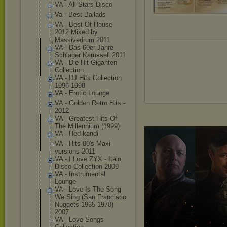
VA - All Stars Disco
Va - Best Ballads
VA - Best Of House
2012 Mixed by
Massivedrum 2011
VA - Das 60er Jahre
Schlager Karussell 2011
VA - Die Hit Giganten
Collection
VA - DJ Hits Collection
1996-1998
VA - Erotic Lounge
VA - Golden Retro Hits -
2012
VA - Greatest Hits Of
The Millennium (1999)
VA - Hed kandi
VA - Hits 80's Maxi
versions 2011
VA - I Love ZYX - Italo
Disco Collection 2009
VA - Instrumental
Lounge
VA - Love Is The Song
We Sing (San Francisco
Nuggets 1965-1970)
2007
VA - Love Songs