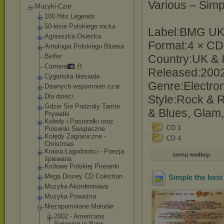
Various ‎– Sim
Muzyki-Czar
100 Hits Legends
50-lecie Polskiego rocka
Label:BMG UK 
Agnieszka Osiecka
Format:4 × CD
Antologia Polskiego Bluesa
Belfer
Country:UK & 
Camera
Released:200
Cygańska biesiada
Genre:Electron
Dawnych wspomnien czar
Dla dzieci
Style:Rock & R
Gdzie Sie Podzialy Tamte
& Blues, Glam,
Prywatki
Koledy i Pastorałki oraz
CD 1
Piosenki Świąteczne
Kolędy Zagraniczne -
CD 4
Christmas
Kraina Łagodności - Poezja
sortuj według:
śpiewana
Królowe Polskiej Piosenki
Mega Disney CD Colection
Simple the best
Muzyka Akordeonowa
Muzyka Poważna
Niezapomniane Melodie
2002 - Americans
Swinging in Paris