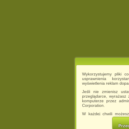
Wykorzystujemy pliki c
usprawnienia korzyst
wyświetlenia reklam dop
Jeśli nie zmienisz ust
przeglądarce, wyrażasz
komputerze przez admin
Corporation.
W każdej chwili możesz
cookies w swojej przeglą
w naszej Pol
Prze
http://chomikuj.pl/Polity