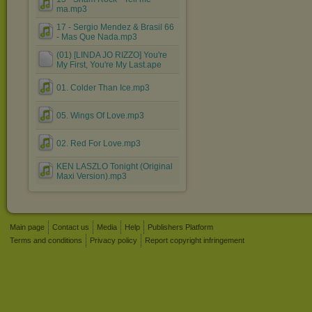
ma.mp3
17 - Sergio Mendez & Brasil 66
- Mas Que Nada.mp3
(01) [LINDA JO RIZZO] You're
My First, You're My Last.ape
01. Colder Than Ice.mp3
05. Wings Of Love.mp3
02. Red For Love.mp3
KEN LASZLO Tonight (Original
Maxi Version).mp3
Main page
Contact us
Media
Help
Publishers Platform
Terms and conditions
Privacy policy
Report copyright infringement