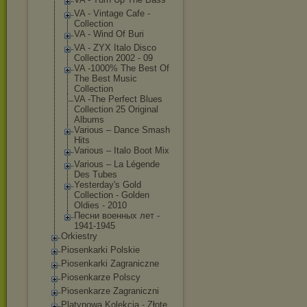
VA - Vintage Cafe -
Collection
VA - Wind Of Buri
VA - ZYX Italo Disco
Collection 2002 - 09
VA -1000% The Best Of
The Best Music
Collection
VA -The Perfect Blues
Collection 25 Original
Albums
Various ‎– Dance Smash
Hits
Various ‎– Italo Boot Mix
Various – La Légende
Des Tubes
Yesterday's Gold
Collection - Golden
Oldies - 2010
Песни военных лет -
1941-1945
Orkiestry
Piosenkarki Polskie
Piosenkarki Zagraniczne
Piosenkarze Polscy
Piosenkarze Zagraniczni
Platynowa Kolekcja - Złote