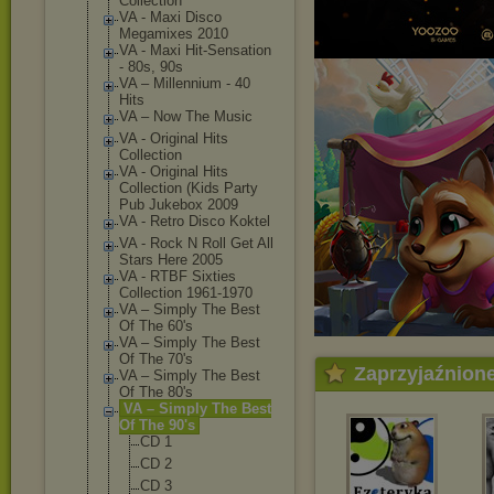
Collection
VA - Maxi Disco
Megamixes 2010
VA - Maxi Hit-Sensation
- 80s, 90s
VA ‎– Millennium - 40
Hits
VA ‎– Now The Music
VA - Original Hits
Collection
VA - Original Hits
Collection (Kids Party
Pub Jukebox 2009
VA - Retro Disco Koktel
VA - Rock N Roll Get All
Stars Here 2005
VA - RTBF Sixties
Collection 1961-1970
VA ‎– Simply The Best
Of The 60's
VA ‎– Simply The Best
Of The 70's
Zaprzyjaźnion
VA ‎– Simply The Best
Of The 80's
VA ‎– Simply The Best
Of The 90's
CD 1
CD 2
CD 3