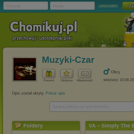
Chomik
Hasło
zapomniałem
Muzyki-Czar
Obcy
widziany: 10.08.2
Prezent
Ulubiony
Wiadomość
Opis został ukryty.
Pokaż opis
Szukaj plików na tym chomiku
Foldery
VA ‎– Simply The 