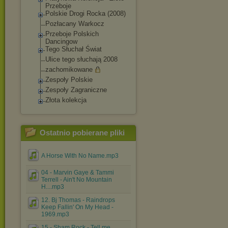
Przeboje
Polskie Drogi Rocka (2008)
Pozłacany Warkocz
Przeboje Polskich
Dancingow
Tego Słuchał Świat
Ulice tego słuchają 2008
zachomikowane
Zespoły Polskie
Zespoły Zagraniczne
Złota kolekcja
Ostatnio pobierane pliki
A Horse With No Name.mp3
04 - Marvin Gaye & Tammi
Terrell - Ain't No Mountain
H....mp3
12. Bj Thomas - Raindrops
Keep Fallin' On My Head -
1969.mp3
15 - Sham Rock - Tell me