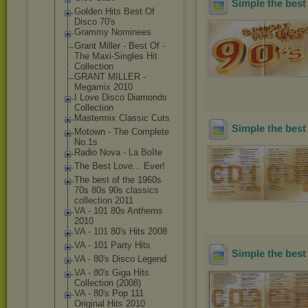
Simple the best
Golden Hits Best Of
Disco 70's
Grammy Nominees
Grant Miller - Best Of -
The Maxi-Singles Hit
Collection
GRANT MILLER -
Megamix 2010
I Love Disco Diamonds
Collection
Mastermix Classic Cuts
Simple the best
Motown - The Complete
No.1s
Radio Nova - La Boîte
The Best Love... Ever!
The best of the 1960s
70s 80s 90s classics
collection 2011
VA - 101 80s Anthems
2010
VA - 101 80's Hits 2008
VA - 101 Party Hits
Simple the best
VA - 80's Disco Legend
VA - 80's Giga Hits
Collection (2008)
VA - 80's Pop 111
Original Hits 2010