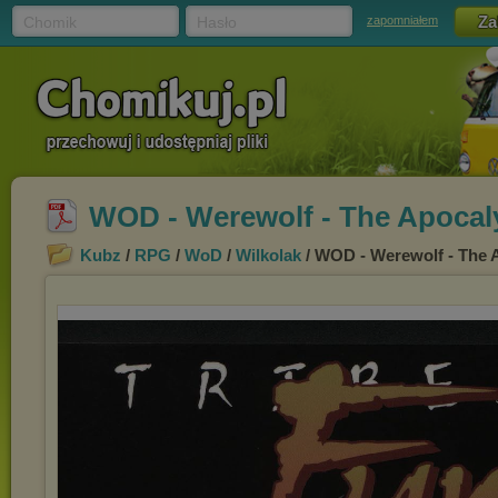
Chomik
Hasło
zapomniałem
WOD - Werewolf - The Apocaly
Kubz
/
RPG
/
WoD
/
Wilkolak
/ WOD - Werewolf - The A