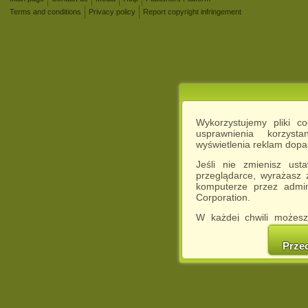
Terms and conditions
Privacy policy
Report copyright infringement
Wykorzystujemy pliki c
usprawnienia korzyst
wyświetlenia reklam dop
Jeśli nie zmienisz ust
przeglądarce, wyrażasz
komputerze przez admin
Corporation.
W każdej chwili możesz
cookies w swojej przeglą
w naszej Pol
Prze
http://chomikuj.pl/Polity
Jednocześnie informuje
może spowodować ogr
Chomikuj.pl.