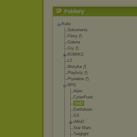
Foldery
Kubz
Dokumenty
Filmy
Galeria
Gry
KOMIKS
L2
Muzyka
Playlisty
Prywatne
RPG
Alien
CyberPunk
D&D
Earthdown
GS
nWoD
Star Wars
Twiglight