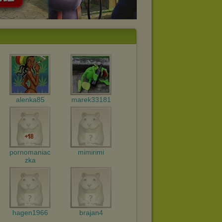
alenka85
marek33181
pornomaniac
mimirimi
zka
hagen1966
brajan4