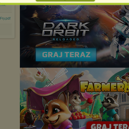
Jednocześnie informujemy że zmiana ustawień przeglądarki może
spowodować ograniczenie korzystania ze strony Chomikuj.pl.
nik.
W przypadku braku twojej zgody na akceptację cookies niestety
prosimy o opuszczenie serwisu chomikuj.pl.
Fry.pdf
Wykorzystanie plików cookies
przez
Zaufanych Partnerów
(dostosowanie reklam do Twoich potrzeb, analiza skuteczności działań
marketingowych).
Wyrażenie sprzeciwu spowoduje, że wyświetlana Ci reklama nie
będzie dopasowana do Twoich preferencji, a będzie to reklama
wyświetlona przypadkowo.
Istnieje możliwość zmiany ustawień przeglądarki internetowej w
sposób uniemożliwiający przechowywanie plików cookies na
urządzeniu końcowym. Można również usunąć pliki cookies,
dokonując odpowiednich zmian w ustawieniach przeglądarki
internetowej.
Pełną informację na ten temat znajdziesz pod adresem
http://chomikuj.pl/PolitykaPrywatnosci.aspx
.