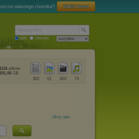
eszcze własnego chomika?
Załóż konto
Nazwa pliku
pliki
chomiki
1116
plików
201,06
GB
303
51
603
73
Ukryj opis