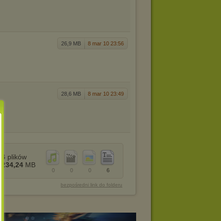
26,9 MB
8 mar 10 23:56
28,6 MB
8 mar 10 23:49
6
plików
234,24
MB
0
0
0
6
bezpośredni link do folderu