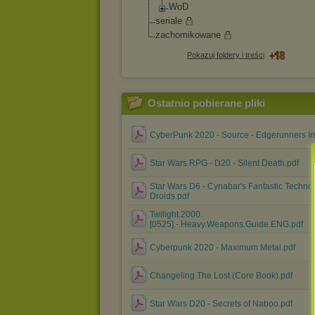
WoD
seriale
zachomikowane
Pokazuj foldery i treści
Ostatnio pobierane pliki
CyberPunk 2020 - Source - Edgerunners In
Star Wars RPG - D20 - Silent Death.pdf
Star Wars D6 - Cynabar's Fantastic Technol
Droids.pdf
Twilight.2000.
[0525].-.Heavy.Weapons.Guide.ENG.pdf
Cyberpunk 2020 - Maximum Metal.pdf
Changeling The Lost (Core Book).pdf
Star Wars D20 - Secrets of Naboo.pdf