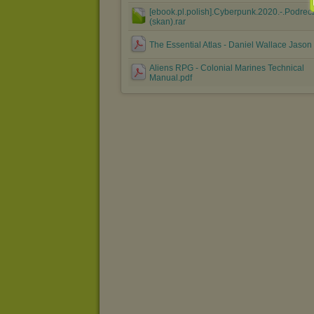
[ebook.pl.polish].Cyberpunk.2020.-.Podrecz
(skan).rar
The Essential Atlas - Daniel Wallace Jason 
Aliens RPG - Colonial Marines Technical
Manual.pdf