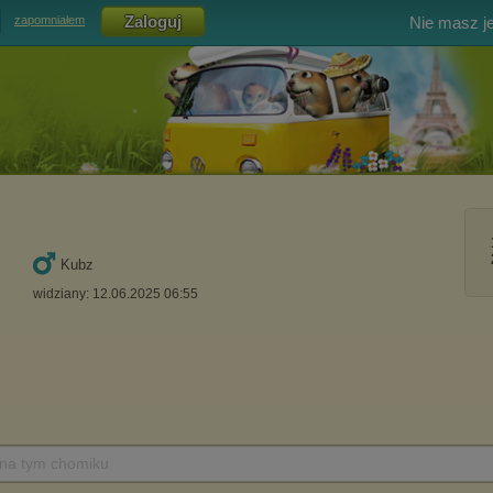
Nie masz j
zapomniałem
Kubz
widziany: 12.06.2025 06:55
 na tym chomiku