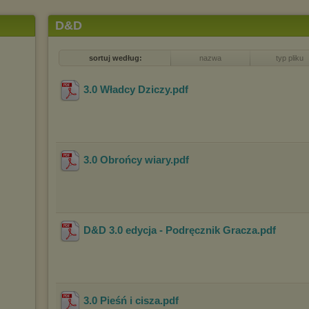
D&D
sortuj według:
nazwa
typ pliku
3.0 Władcy Dziczy
.pdf
3.0 Obrońcy wiary
.pdf
D&D 3.0 edycja - Podręcznik Gracza
.pdf
3.0 Pieśń i cisza
.pdf