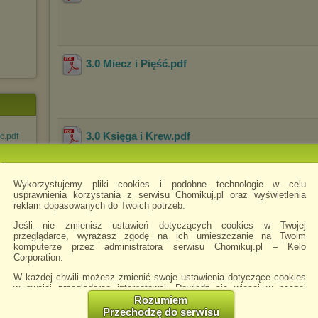
3.0 Miecz i Pięść
.pdf
3.0 Księga i Krew
.pdf
c.pdf
Wykorzystujemy pliki cookies i podobne technologie w celu
ogy -
usprawnienia korzystania z serwisu Chomikuj.pl oraz wyświetlenia
reklam dopasowanych do Twoich potrzeb.
Jeśli nie zmienisz ustawień dotyczących cookies w Twojej
przeglądarce, wyrażasz zgodę na ich umieszczanie na Twoim
Pobierz
Zachomikuj
komputerze przez administratora serwisu Chomikuj.pl – Kelo
folder
folder
Corporation.
W każdej chwili możesz zmienić swoje ustawienia dotyczące cookies
w swojej przeglądarce internetowej. Dowiedz się więcej w naszej
Polityce Prywatności -
http://chomikuj.pl/PolitykaPrywatnosci.aspx
.
Rozumiem
Przechodzę do serwisu