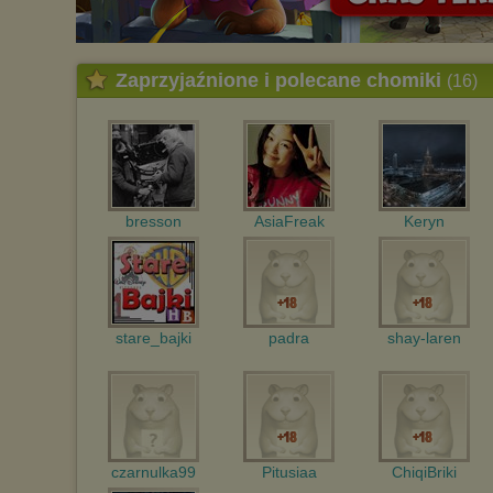
Zaprzyjaźnione i polecane chomiki
(16)
bresson
AsiaFreak
Keryn
stare_bajki
padra
shay-laren
czarnulka99
Pitusiaa
ChiqiBriki