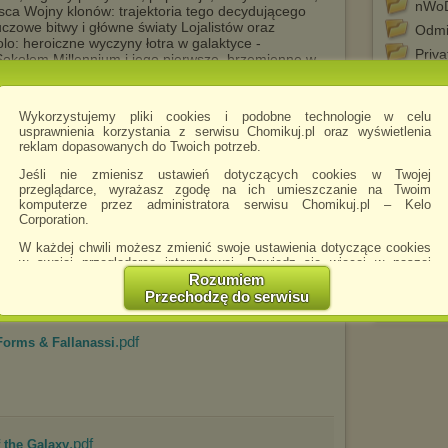
nWo
jsca Wojny klonów: trajektoria tego decydującego
uczowe bitwy i główne światy Lojalistów oraz
Odmi
o: heroiczne wyczyny łotra w galaktyce -
Priv
okołem Millennium i jego pierwsze, brzemienne w
ą - jeszcze przed sojuszem z Lukiem Skywalkerem
Requ
nił jego życie Wojny Sithów: postęp powszechnego
RPG
 Zakonem Jedi, ich mrocznym odpowiednikiem i
Wykorzystujemy pliki cookies i podobne technologie w celu
 walczyli przeciwko obu zakonom ...i wiele, wiele
Shy 
usprawnienia korzystania z serwisu Chomikuj.pl oraz wyświetlenia
o Nieznanych Regionów, od Knights of the Old
reklam dopasowanych do Twoich potrzeb.
Star
the Jedi i ery Dziedzictwa, Star Wars: The Essential
akomicie wymyślonej i nieskończenie intrygującej
Twigl
Jeśli nie zmienisz ustawień dotyczących cookies w Twojej
przeglądarce, wyrażasz zgodę na ich umieszczanie na Twoim
Vamp
komputerze przez administratora serwisu Chomikuj.pl – Kelo
Corporation.
Wilko
.pdf
e Alien Anthology (with WE)...
WoD
W każdej chwili możesz zmienić swoje ustawienia dotyczące cookies
w swojej przeglądarce internetowej. Dowiedz się więcej w naszej
XXX
Polityce Prywatności -
http://chomikuj.pl/PolitykaPrywatnosci.aspx
.
Rozumiem
Youn
Przechodzę do serwisu
Jednocześnie informujemy że zmiana ustawień przeglądarki może
spowodować ograniczenie korzystania ze strony Chomikuj.pl.
.pdf
Forms & Fallanassi
W przypadku braku twojej zgody na akceptację cookies niestety
prosimy o opuszczenie serwisu chomikuj.pl.
Wykorzystanie plików cookies
przez
Zaufanych Partnerów
(dostosowanie reklam do Twoich potrzeb, analiza skuteczności działań
marketingowych).
.pdf
f the Galaxy