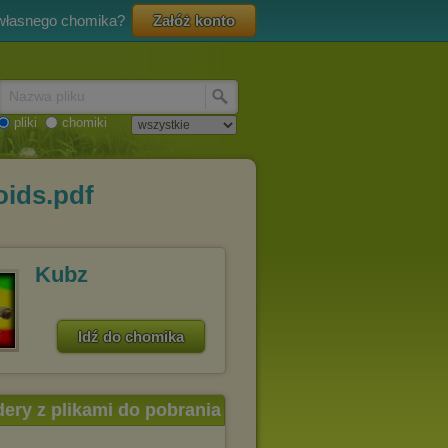
 własnego chomika?
Załóż konto
Nazwa pliku
pliki
chomiki
oids.pdf
Kubz
Idź do chomika
dery z plikami do pobrania