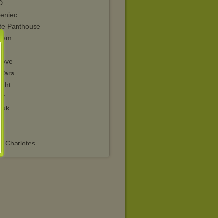
D
eniec
ate Panthouse
iem
Love
 Wars
ight
ir
lak
g Charlotes