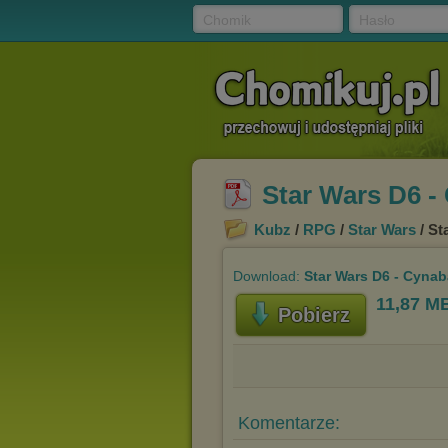
Chomik
Hasło
Star Wars D6 -
Kubz
/
RPG
/
Star Wars
/ St
Download:
Star Wars D6 - Cynab
11,87 M
Pobierz
Komentarze: