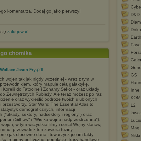
Cybe
go komentarza. Dodaj go jako pierwszy!
D&D
Diam
Doku
 się
zalogować
Eart
Faye
Fors
tego chomika
Galer
Gone
.pdf
l Wallace Jason Fry
GS
 wojen tak jak nigdy wcześniej - wraz z tym w
Hann
 przewodnikiem, który mapuje całą galaktykę.
i Korelii do Tatooine i Zonamy Sekot - oraz układy
Inne
do Zewnętrznych Rubieży. Ale teraz możesz po raz
KOM
ołożenie oraz wykreślić podróże twoich ulubionych
 przestworzy. Star Wars: The Essential Atlas to
L2
statystyk demograficznych, informacji
lowc
h ("układy, sektory, nadsektory i regiony") oraz
Imperium Sithów" i "Wielka wojna nadprzestrzenna").
Lucie
ojen, w tym wszystkie filmy i serial Wojny klonów,
Mag
 i inne, przewodnik ten zawiera tuziny
bnie jak stosowne dane i towarzyszące im fakty
Nikk
ść, regiony polityczne, populacje, trasy handlowe,