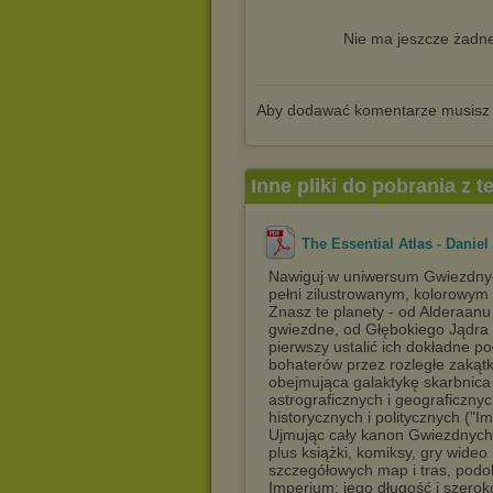
Nie ma jeszcze żadne
Aby dodawać komentarze musisz
Inne pliki do pobrania z 
The Essential Atlas - Danie
Nawiguj w uniwersum Gwiezdnych
pełni zilustrowanym, kolorowym
Znasz te planety - od Alderaanu 
gwiezdne, od Głębokiego Jądra 
pierwszy ustalić ich dokładne p
bohaterów przez rozległe zakątki
obejmująca galaktykę skarbnica 
astrograficznych i geograficznyc
historycznych i politycznych ("
Ujmując cały kanon Gwiezdnych w
plus książki, komiksy, gry wideo
szczegółowych map i tras, podo
Imperium: jego długość i szeroko