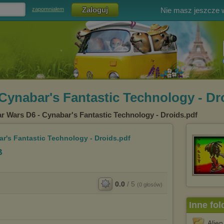
Nie masz jeszcze
zapomniałem
 Cynabar's Fantastic Technology - Dr
ar Wars D6 - Cynabar's Fantastic Technology - Droids.pdf
ar's Fantastic Technology - Droids.pdf
B
0.0
/
5
(
0
głosów)
Inne fol
Alien