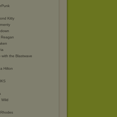
rPunk
ond Kitty
menty
hdown
 Reagan
aken
ia
 with the Blastwave
a Hilton
IKS
a
 Wild
i Rhodes