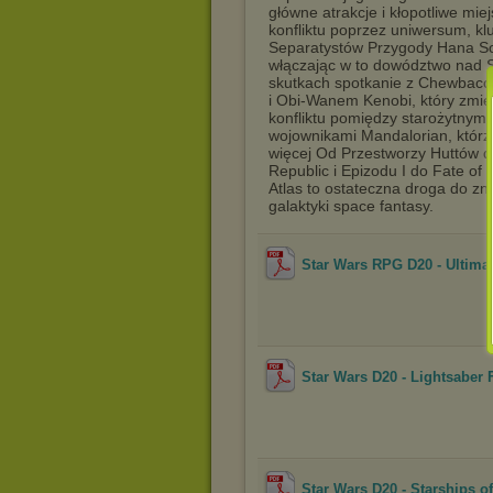
główne atrakcje i kłopotliwe mie
konfliktu poprzez uniwersum, kl
Separatystów Przygody Hana Sol
włączając w to dowództwo nad S
skutkach spotkanie z Chewbacc
i Obi-Wanem Kenobi, który zmie
konfliktu pomiędzy starożytnym
wojownikami Mandalorian, którzy
więcej Od Przestworzy Huttów d
Republic i Epizodu I do Fate of 
Atlas to ostateczna droga do zn
galaktyki space fantasy.
Star Wars RPG D20 - Ultimat
Star Wars D20 - Lightsaber 
Star Wars D20 - Starships o