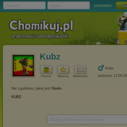
Chomik
Hasło
zapomniałem
Kubz
Kubz
widziany: 12.06.2
Prezent
Ulubiony
Wiadomość
Szukaj plików na tym chomiku