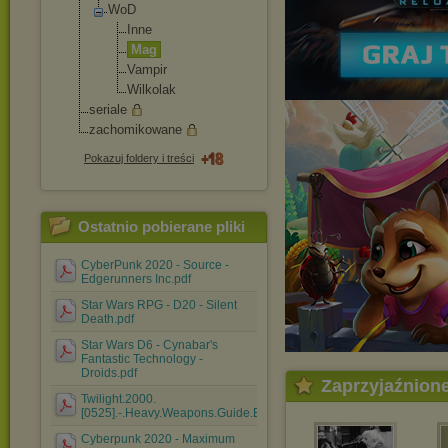
WoD
Inne
Mag
Vampir
Wilkolak
seriale
zachomikowane
Pokazuj foldery i treści
Ostatnio pobierane pliki
CyberPunk 2020 - Source -
Edgerunners Inc.pdf
Star Wars RPG - D20 - Silent
Death.pdf
Star Wars D6 - Cynabar's
Fantastic Technology -
Droids.pdf
Zaprzyjaźnion
Twilight.2000.
[0525].-.Heavy.Weapons.Guide.ENG.pdf
Cyberpunk 2020 - Maximum