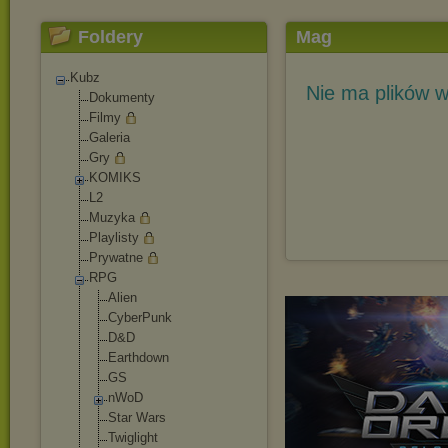
Foldery
Mag
Kubz
Nie ma plików w
Dokumenty
Filmy
Galeria
Gry
KOMIKS
L2
Muzyka
Playlisty
Prywatne
RPG
Alien
CyberPunk
D&D
Earthdown
GS
nWoD
Star Wars
Twiglight