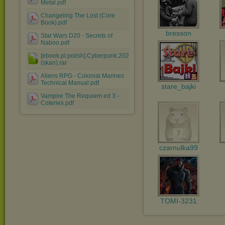
Metal.pdf
Changeling The Lost (Core
Book).pdf
bresson
Star Wars D20 - Secrets of
Naboo.pdf
[ebook.pl.polish].Cyberpunk.2020.-.Podrecznik.
(skan).rar
Aliens RPG - Colonial Marines
Technical Manual.pdf
stare_bajki
Vampire The Requiem ed 3 -
Coteries.pdf
czarnulka99
TOMI-3231