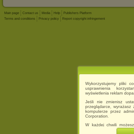
Main page
Contact us
Media
Help
Publishers Platform
Terms and conditions
Privacy policy
Report copyright infringement
Wykorzystujemy pliki c
usprawnienia korzyst
wyświetlenia reklam dop
Jeśli nie zmienisz ust
przeglądarce, wyrażasz
komputerze przez admin
Corporation.
W każdej chwili możesz
cookies w swojej przeglą