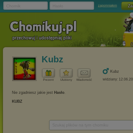
Chomik
Hasło
zapomniałem
Kubz
Kubz
widziany: 12.06.2
Prezent
Ulubiony
Wiadomość
Szukaj plików na tym chomiku