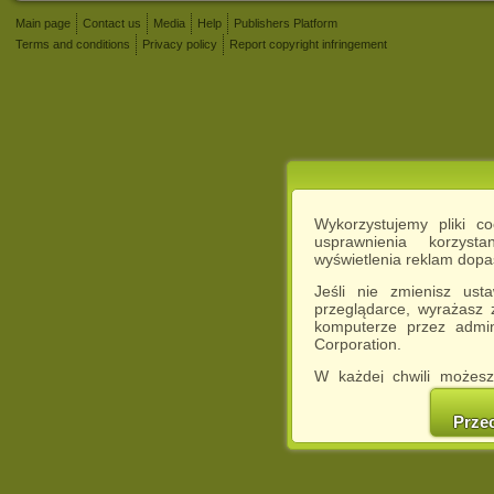
Main page
Contact us
Media
Help
Publishers Platform
Terms and conditions
Privacy policy
Report copyright infringement
Wykorzystujemy pliki c
usprawnienia korzyst
wyświetlenia reklam dop
Jeśli nie zmienisz ust
przeglądarce, wyrażasz
komputerze przez admin
Corporation.
W każdej chwili możesz
cookies w swojej przeglą
w naszej Pol
Prze
http://chomikuj.pl/Polity
Jednocześnie informuje
może spowodować ogr