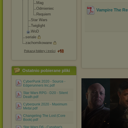
Mag
Odmieniec
Vampire The Re
Requiem
Star Wars
Twiglight
WoD
seriale
zachomikowane
Pokazuj foldery i treści
Ostatnio pobierane pliki
CyberPunk 2020 - Source -
Edgerunners Inc.pdf
Star Wars RPG - D20 - Silent
Death.pdf
Cyberpunk 2020 - Maximum
Metal.pdf
Changeling The Lost (Core
Book).pdf
Star Wars D6 - Cynabar's